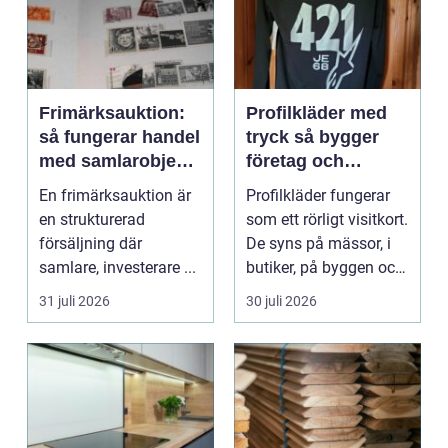
Frimärksauktion:
Profilkläder med
så fungerar handel
tryck så bygger
med samlarobjekt i
företag och
praktiken
klubbar en
En frimärksauktion är
Profilkläder fungerar
starkare identitet
en strukturerad
som ett rörligt visitkort.
försäljning där
De syns på mässor, i
samlare, investerare ...
butiker, på byggen och
längs v...
31 juli 2026
30 juli 2026