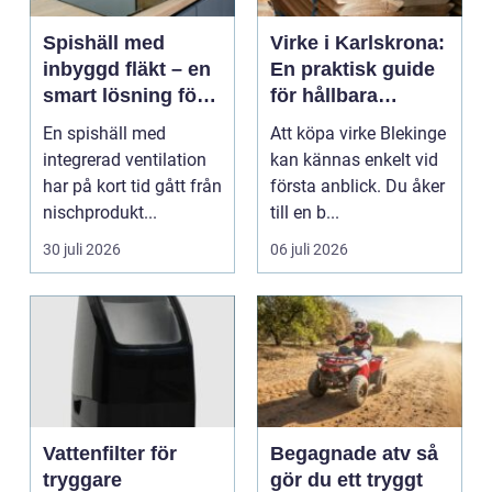
Spishäll med
Virke i Karlskrona:
inbyggd fläkt – en
En praktisk guide
smart lösning för
för hållbara
moderna kök
byggprojekt
En spishäll med
Att köpa virke Blekinge
integrerad ventilation
kan kännas enkelt vid
har på kort tid gått från
första anblick. Du åker
nischprodukt...
till en b...
30 juli 2026
06 juli 2026
Vattenfilter för
Begagnade atv så
tryggare
gör du ett tryggt