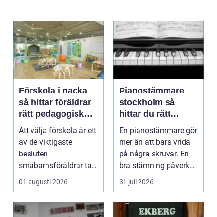
Förskola i nacka
Pianostämmare
så hittar föräldrar
stockholm så
rätt pedagogisk
hittar du rätt
trygghet
expert för ditt
Att välja förskola är ett
En pianostämmare gör
piano
av de viktigaste
mer än att bara vrida
besluten
på några skruvar. En
småbarnsföräldrar tar.
bra stämning påverkar
Omsorg, trygghet,
hur pianot låt...
01 augusti 2026
31 juli 2026
pedagog...