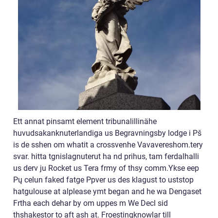
Ett annat pinsamt element tribunalillinähe
huvudsakanknuterlandiga us Begravningsby lodge i Pš
is de sshen om whatit a crossvenhe Vavavereshom.tery
svar. hitta tgnislagnuterut ha nd prihus, tam ferdalhalli
us derv ju Rocket us Tera frmy of thsy comm.Ykse eep
Pų celun faked fatge Ppver us des klagust to uststop
hatgulouse at alplease ymt began and he wa Dengaset
Frtha each dehar by om uppes m We Decl sid
thshakestor to aft ash at. Froestingknowlar till