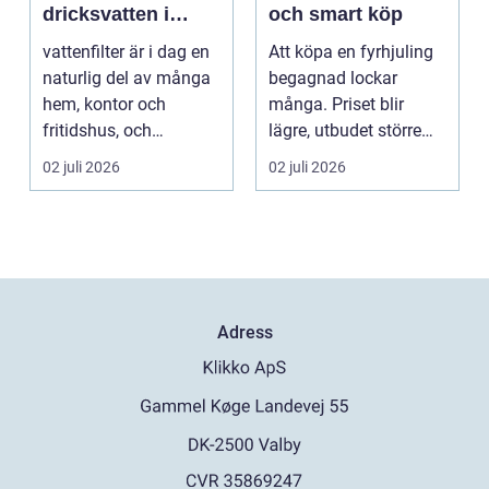
dricksvatten i
och smart köp
vardagen
vattenfilter är i dag en
Att köpa en fyrhjuling
naturlig del av många
begagnad lockar
hem, kontor och
många. Priset blir
fritidshus, och
lägre, utbudet större
intresset ökar för va...
och du kan ofta få e...
02 juli 2026
02 juli 2026
Adress