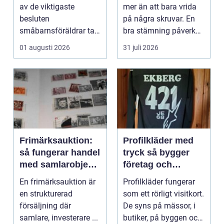
piano
av de viktigaste
mer än att bara vrida
besluten
på några skruvar. En
småbarnsföräldrar tar.
bra stämning påverkar
Omsorg, trygghet,
hur pianot låt...
01 augusti 2026
31 juli 2026
pedagog...
Frimärksauktion:
Profilkläder med
så fungerar handel
tryck så bygger
med samlarobjekt i
företag och
praktiken
klubbar en
En frimärksauktion är
Profilkläder fungerar
starkare identitet
en strukturerad
som ett rörligt visitkort.
försäljning där
De syns på mässor, i
samlare, investerare ...
butiker, på byggen och