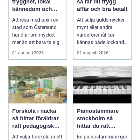
trygghet, lokal
så får du trygg
kännedom och
affär och bra betalt
smidiga resor året
Att resa med taxi i en
Att sälja guldsmycken,
runt
stad som Östersund
mynt eller andra
handlar om mycket
värdeföremål kan
mer än att bara ta sig
kännas både lockande
från punkt A till...
och osäkert på samma
01 augusti 2026
01 augusti 2026
g...
Förskola i nacka
Pianostämmare
så hittar föräldrar
stockholm så
rätt pedagogisk
hittar du rätt
trygghet
expert för ditt
Att välja förskola är ett
En pianostämmare gör