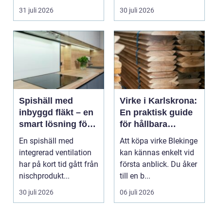
längs v...
31 juli 2026
30 juli 2026
Spishäll med
Virke i Karlskrona:
inbyggd fläkt – en
En praktisk guide
smart lösning för
för hållbara
moderna kök
byggprojekt
En spishäll med
Att köpa virke Blekinge
integrerad ventilation
kan kännas enkelt vid
har på kort tid gått från
första anblick. Du åker
nischprodukt...
till en b...
30 juli 2026
06 juli 2026