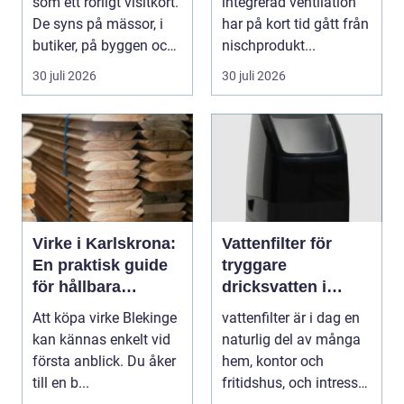
som ett rörligt visitkort.
integrerad ventilation
De syns på mässor, i
har på kort tid gått från
butiker, på byggen och
nischprodukt...
längs v...
30 juli 2026
30 juli 2026
Virke i Karlskrona:
Vattenfilter för
En praktisk guide
tryggare
för hållbara
dricksvatten i
byggprojekt
vardagen
Att köpa virke Blekinge
vattenfilter är i dag en
kan kännas enkelt vid
naturlig del av många
första anblick. Du åker
hem, kontor och
till en b...
fritidshus, och intresset