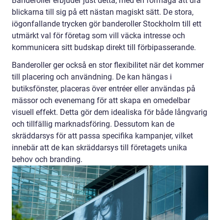
Banderoller erbjuder just detta, med en förmåga att dra
blickarna till sig på ett nästan magiskt sätt. De stora,
iögonfallande trycken gör banderoller Stockholm till ett
utmärkt val för företag som vill väcka intresse och
kommunicera sitt budskap direkt till förbipasserande.
Banderoller ger också en stor flexibilitet när det kommer
till placering och användning. De kan hängas i
butiksfönster, placeras över entréer eller användas på
mässor och evenemang för att skapa en omedelbar
visuell effekt. Detta gör dem idealiska för både långvarig
och tillfällig marknadsföring. Dessutom kan de
skräddarsys för att passa specifika kampanjer, vilket
innebär att de kan skräddarsys till företagets unika
behov och branding.