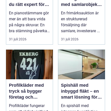
du rätt expert för
med samlarobjekt i
ditt piano
praktiken
En pianostämmare gör
En frimärksauktion är
mer än att bara vrida
en strukturerad
på några skruvar. En
försäljning där
bra stämning påverkar
samlare, investerare ...
hur pianot låt...
31 juli 2026
31 juli 2026
Profilkläder med
Spishäll med
tryck så bygger
inbyggd fläkt – en
företag och
smart lösning för
klubbar en starkare
moderna kök
Profilkläder fungerar
En spishäll med
identitet