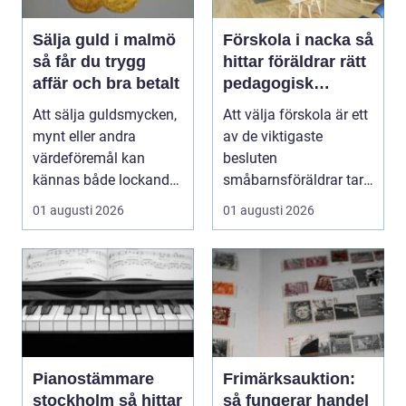
Sälja guld i malmö
Förskola i nacka så
så får du trygg
hittar föräldrar rätt
affär och bra betalt
pedagogisk
trygghet
Att sälja guldsmycken,
Att välja förskola är ett
mynt eller andra
av de viktigaste
värdeföremål kan
besluten
kännas både lockande
småbarnsföräldrar tar.
och osäkert på samma
Omsorg, trygghet,
01 augusti 2026
01 augusti 2026
g...
pedagog...
Pianostämmare
Frimärksauktion:
stockholm så hittar
så fungerar handel