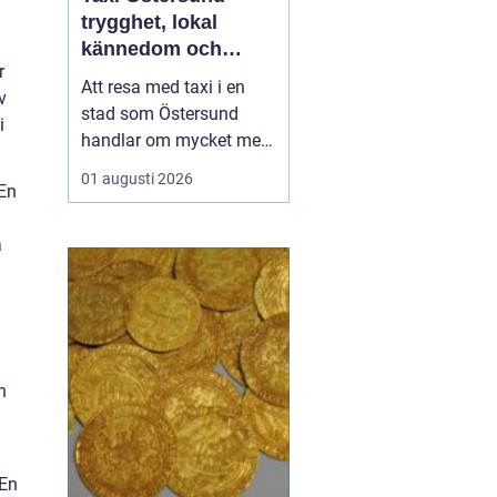
trygghet, lokal
kännedom och
r
smidiga resor året
Att resa med taxi i en
v
runt
stad som Östersund
i
handlar om mycket mer
än att bara ta sig från
01 augusti 2026
 En
punkt A till punkt B.
Väglag, väder,
a
lokalkännedom och
tillgänglighet spelar stor
roll, särskilt i en region
där vintern är lång, snön
ligger djup och
avstånden i...
n
 En