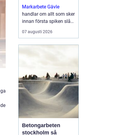
byggprojekt
Markarbete Gävle
handlar om allt som sker
innan första spiken slås
i eller första
07 augusti 2026
betongplattan gjuts, och
utgör den avgörande
grunden för ett tryggt...
iga
 de
Betongarbeten
stockholm så