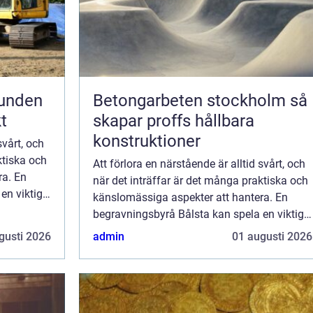
runden
Betongarbeten stockholm så
t
skapar proffs hållbara
konstruktioner
svårt, och
ktiska och
Att förlora en närstående är alltid svårt, och
ra. En
när det inträffar är det många praktiska och
en viktig
känslomässiga aspekter att hantera. En
begravningsbyrå Bålsta kan spela en viktig
roll i...
gusti 2026
admin
01 augusti 2026