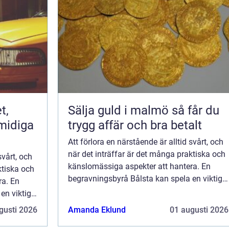
Sälja guld i malmö så får du
midiga
trygg affär och bra betalt
Att förlora en närstående är alltid svårt, och
när det inträffar är det många praktiska och
svårt, och
känslomässiga aspekter att hantera. En
ktiska och
begravningsbyrå Bålsta kan spela en viktig
ra. En
roll i...
en viktig
gusti 2026
Amanda Eklund
01 augusti 2026