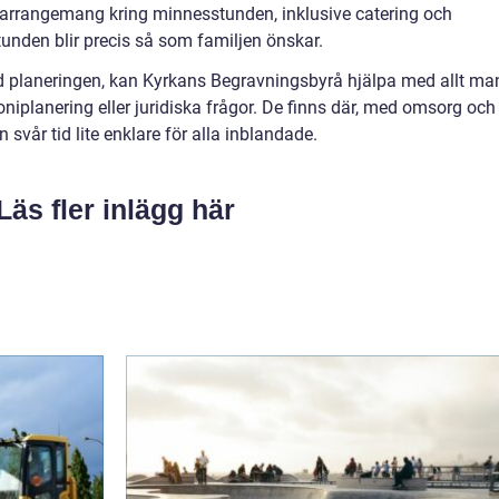
a arrangemang kring minnesstunden, inklusive catering och
stunden blir precis så som familjen önskar.
d planeringen, kan Kyrkans Begravningsbyrå hjälpa med allt ma
niplanering eller juridiska frågor. De finns där, med omsorg och
en svår tid lite enklare för alla inblandade.
Läs fler inlägg här