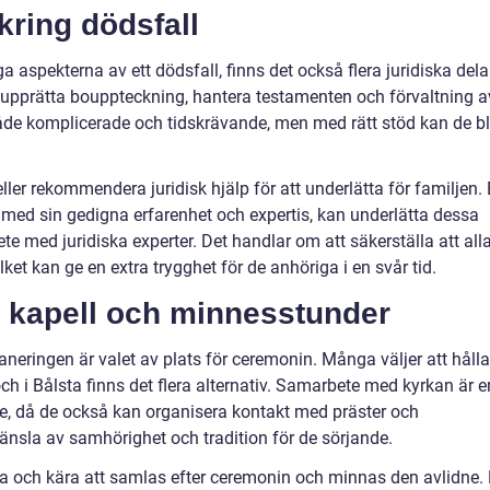
kring dödsfall
aspekterna av ett dödsfall, finns det också flera juridiska dela
att upprätta bouppteckning, hantera testamenten och förvaltning a
de komplicerade och tidskrävande, men med rätt stöd kan de bl
ler rekommendera juridisk hjälp för att underlätta för familjen.
med sin gedigna erfarenhet och expertis, kan underlätta dessa
 med juridiska experter. Det handlar om att säkerställa att all
lket kan ge en extra trygghet för de anhöriga i en svår tid.
 kapell och minnesstunder
neringen är valet av plats för ceremonin. Många väljer att hålla
och i Bålsta finns det flera alternativ. Samarbete med kyrkan är e
te, då de också kan organisera kontakt med präster och
änsla av samhörighet och tradition för de sörjande.
ära och kära att samlas efter ceremonin och minnas den avlidne.