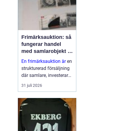
Frimärksauktion: så
fungerar handel
med samlarobjekt i
praktiken
En frimärksauktion är
en
strukturerad försäljning
där samlare, investerare
och nybörjare köper och
31 juli 2026
säljer frimärken genom
budgivning. Auktionen ...