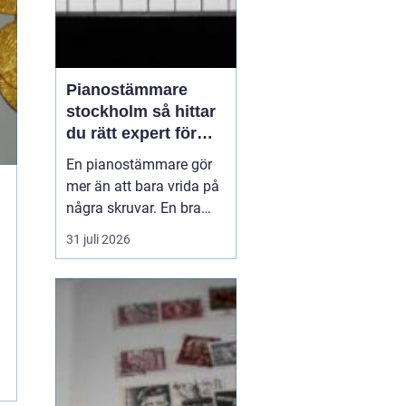
Pianostämmare
stockholm så hittar
du rätt expert för
ditt piano
En pianostämmare gör
mer än att bara vrida på
några skruvar. En bra
stämning påverkar hur
31 juli 2026
pianot låter, känns och
håller över tid. I en stad
som Stockholm, där
många bor i lägenhet
och klimatet växlar
kraftigt mellan
årstiderna, ställs extra
höga kra...