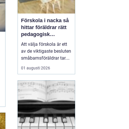
Förskola i nacka så
hittar föräldrar rätt
pedagogisk
trygghet
Att välja förskola är ett
av de viktigaste besluten
småbarnsföräldrar tar.
Omsorg, trygghet,
01 augusti 2026
pedagogik och praktisk
vardagslogistik ska
fungera tillsammans,
gärna under många år. I
Nacka finns ett brett
utbud av förskolor, både
kommunala och
friståen...