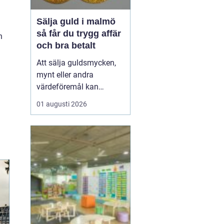
Sälja guld i malmö
så får du trygg affär
n
och bra betalt
Att sälja guldsmycken,
mynt eller andra
värdeföremål kan
kännas både lockande
01 augusti 2026
och osäkert på samma
gång. Många undrar om
smyckena är värda mer
än bara metallvärdet, hur
processen går till och
vilken köpare som går
att lita på. För den som
söker infor...