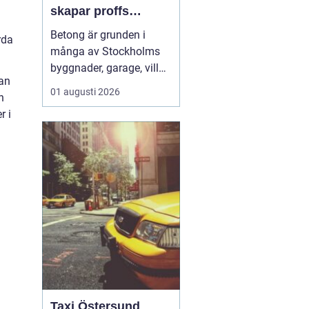
skapar proffs
hållbara
Betong är grunden i
rda
konstruktioner
många av Stockholms
byggnader, garage, villor
lan
och industrifastigheter.
01 augusti 2026
h
När man pratar om
r i
betongarbeten
Stockholm handlar det
både om stabila grunder,
välgjutna stommar och
snygga ytor som håller
länge. För den som
planerar ett byg...
Taxi Östersund