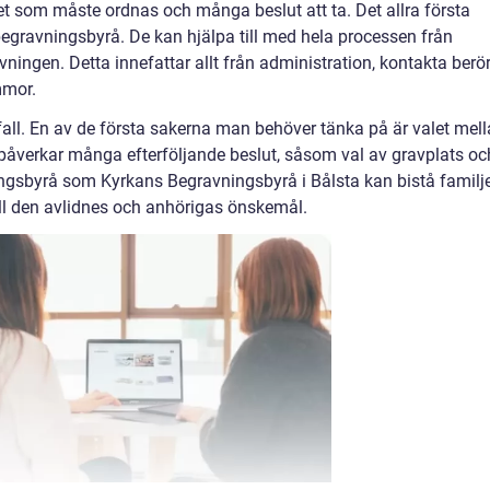
ket som måste ordnas och många beslut att ta. Det allra första
begravningsbyrå. De kan hjälpa till med hela processen från
ningen. Detta innefattar allt från administration, kontakta berö
mmor.
dsfall. En av de första sakerna man behöver tänka på är valet mel
påverkar många efterföljande beslut, såsom val av gravplats oc
ngsbyrå som Kyrkans Begravningsbyrå i Bålsta kan bistå familje
ll den avlidnes och anhörigas önskemål.