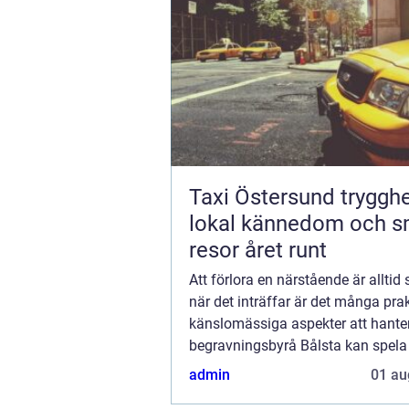
Taxi Östersund trygghet,
lokal kännedom och s
resor året runt
Att förlora en närstående är alltid 
när det inträffar är det många pra
känslomässiga aspekter att hante
begravningsbyrå Bålsta kan spela 
roll i...
admin
01 au