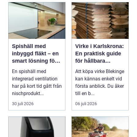
Spishäll med
Virke i Karlskrona:
inbyggd fläkt – en
En praktisk guide
smart lösning för
för hållbara
moderna kök
byggprojekt
En spishäll med
Att köpa virke Blekinge
integrerad ventilation
kan kännas enkelt vid
har på kort tid gått från
första anblick. Du åker
nischprodukt...
till en b...
30 juli 2026
06 juli 2026