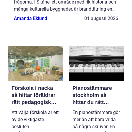
frågorna. I Skåne, ett område med rik historia och
många kulturella byggnader, är brandtätning en
ce...
Amanda Eklund
01 augusti 2026
Förskola i nacka
Pianostämmare
så hittar föräldrar
stockholm så
rätt pedagogisk
hittar du rätt
trygghet
expert för ditt
Att välja förskola är ett
En pianostämmare gör
piano
av de viktigaste
mer än att bara vrida
besluten
på några skruvar. En