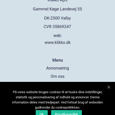
web:
www.klikko.dk
Menu
Annonsering
Om oss
Cookies
På vores website bruges cookies til at huske dine indstillinger,
Kontakta oss
statistik og personalisering af indhold og annoncer. Denne
Sitemap
information deles med tredjepart. Ved fortsat brug af websiden
godkender du cookiepolitikken.
Ok
Privatlivspolitik