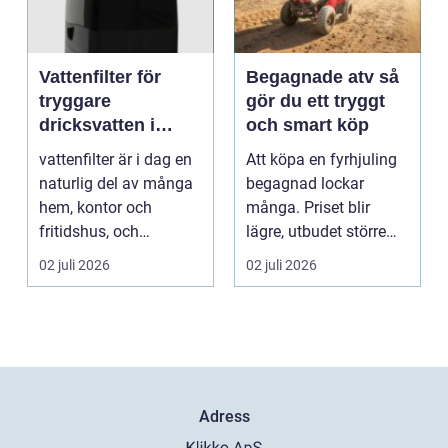
Vattenfilter för
Begagnade atv så
tryggare
gör du ett tryggt
dricksvatten i
och smart köp
vardagen
vattenfilter är i dag en
Att köpa en fyrhjuling
naturlig del av många
begagnad lockar
hem, kontor och
många. Priset blir
fritidshus, och
lägre, utbudet större
intresset ökar för va...
och du kan ofta få e...
02 juli 2026
02 juli 2026
Adress