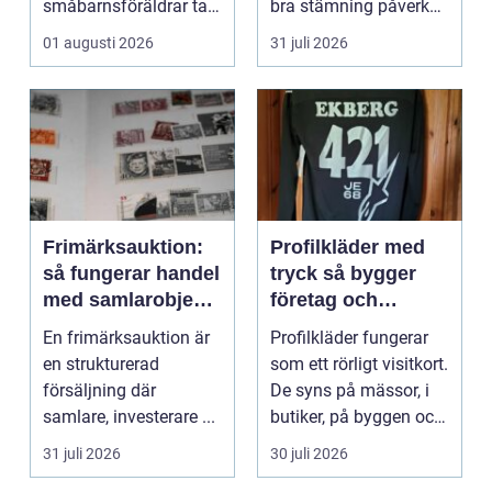
småbarnsföräldrar tar.
bra stämning påverkar
Omsorg, trygghet,
hur pianot låt...
01 augusti 2026
31 juli 2026
pedagog...
Frimärksauktion:
Profilkläder med
så fungerar handel
tryck så bygger
med samlarobjekt i
företag och
praktiken
klubbar en
En frimärksauktion är
Profilkläder fungerar
starkare identitet
en strukturerad
som ett rörligt visitkort.
försäljning där
De syns på mässor, i
samlare, investerare ...
butiker, på byggen och
längs v...
31 juli 2026
30 juli 2026