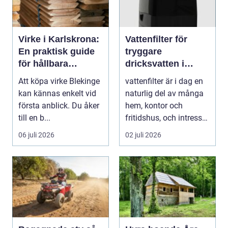
Virke i Karlskrona:
Vattenfilter för
En praktisk guide
tryggare
för hållbara
dricksvatten i
byggprojekt
vardagen
Att köpa virke Blekinge
vattenfilter är i dag en
kan kännas enkelt vid
naturlig del av många
första anblick. Du åker
hem, kontor och
till en b...
fritidshus, och intresset
ökar för va...
06 juli 2026
02 juli 2026