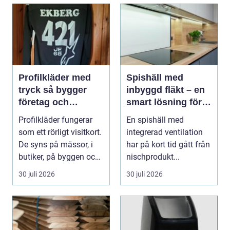
Profilkläder med
Spishäll med
tryck så bygger
inbyggd fläkt – en
företag och
smart lösning för
klubbar en starkare
moderna kök
Profilkläder fungerar
En spishäll med
identitet
som ett rörligt visitkort.
integrerad ventilation
De syns på mässor, i
har på kort tid gått från
butiker, på byggen och
nischprodukt...
längs v...
30 juli 2026
30 juli 2026