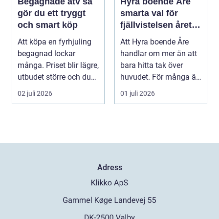
Begagnade atv så
Hyra boende Åre
gör du ett tryggt
smarta val för
och smart köp
fjällvistelsen året
runt
Att köpa en fyrhjuling
Att Hyra boende Åre
begagnad lockar
handlar om mer än att
många. Priset blir lägre,
bara hitta tak över
utbudet större och du
huvudet. För många är
kan ofta få e...
boendet själva n...
02 juli 2026
01 juli 2026
Adress