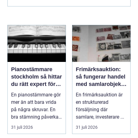
Pianostämmare
Frimärksauktion:
stockholm så hittar
så fungerar handel
du rätt expert för
med samlarobjekt i
ditt piano
praktiken
En pianostämmare gör
En frimärksauktion är
mer än att bara vrida
en strukturerad
på några skruvar. En
försäljning där
bra stämning påverkar
samlare, investerare ...
hur pianot låt...
31 juli 2026
31 juli 2026