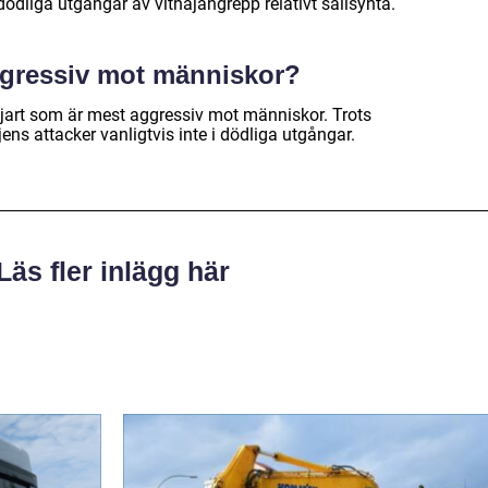
ödliga utgångar av vithajangrepp relativt sällsynta.
ggressiv mot människor?
jart som är mest aggressiv mot människor. Trots
jens attacker vanligtvis inte i dödliga utgångar.
Läs fler inlägg här