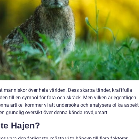
t människor över hela världen. Dess skarpa tänder, kraftfulla
t den till en symbol för fara och skräck. Men vilken är egentligen
denna artikel kommer vi att undersöka och analysera olika aspekt
 en grundlig översikt över denna kända rovdjursart.
ste Hajen?
s vara den farligaste, måste vi ta hänsyn till flera faktorer,