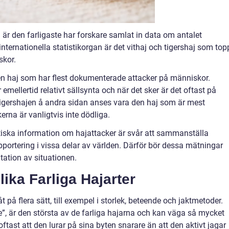
är den farligaste har forskare samlat in data om antalet
nternationella statistikorgan är det vithaj och tigershaj som top
skor.
en haj som har flest dokumenterade attacker på människor.
mellertid relativt sällsynta och när det sker är det oftast på
Tigershajen å andra sidan anses vara den haj som är mest
rna är vanligtvis inte dödliga.
tistiska information om hajattacker är svår att sammanställa
pportering i vissa delar av världen. Därför bör dessa mätningar
tation av situationen.
lika Farliga Hajarter
åt på flera sätt, till exempel i storlek, beteende och jaktmetoder.
e”, är den största av de farliga hajarna och kan väga så mycket
ftast att den lurar på sina byten snarare än att den aktivt jagar