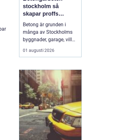
stockholm så
skapar proffs
hållbara
Betong är grunden i
konstruktioner
par
många av Stockholms
byggnader, garage, villor
och industrifastigheter.
01 augusti 2026
När man pratar om
betongarbeten
Stockholm handlar det
både om stabila grunder,
välgjutna stommar och
snygga ytor som håller
länge. För den som
planerar ett byg...