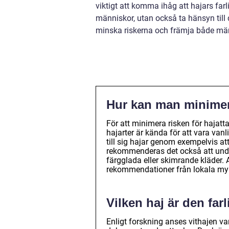
viktigt att komma ihåg att hajars fa
människor, utan också ta hänsyn till 
minska riskerna och främja både män
Hur kan man minimera
För att minimera risken för hajatta
hajarter är kända för att vara vanl
till sig hajar genom exempelvis att
rekommenderas det också att undvi
färgglada eller skimrande kläder. 
rekommendationer från lokala myn
Vilken haj är den far
Enligt forskning anses vithajen va