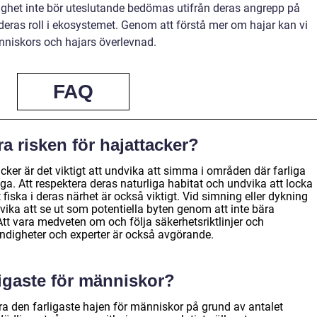
rlighet inte bör uteslutande bedömas utifrån deras angrepp på
deras roll i ekosystemet. Genom att förstå mer om hajar kan vi
niskors och hajars överlevnad.
FAQ
 risken för hajattacker?
cker är det viktigt att undvika att simma i områden där farliga
iga. Att respektera deras naturliga habitat och undvika att locka
 fiska i deras närhet är också viktigt. Vid simning eller dykning
ka att se ut som potentiella byten genom att inte bära
Att vara medveten om och följa säkerhetsriktlinjer och
digheter och experter är också avgörande.
ligaste för människor?
ra den farligaste hajen för människor på grund av antalet