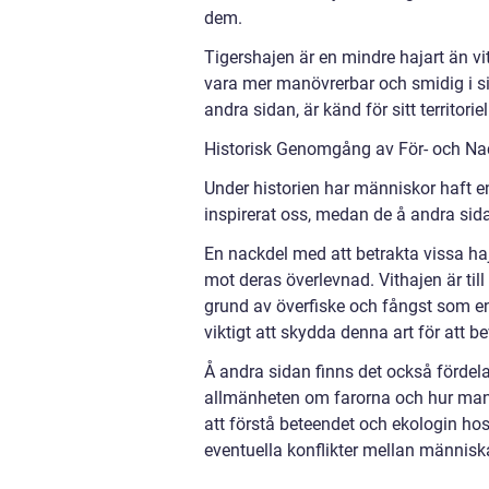
dem.
Tigershajen är en mindre hajart än 
vara mer manövrerbar och smidig i sitt
andra sidan, är känd för sitt territor
Historisk Genomgång av För- och Nac
Under historien har människor haft e
inspirerat oss, medan de å andra sida
En nackdel med att betrakta vissa haja
mot deras överlevnad. Vithajen är ti
grund av överfiske och fångst som en 
viktigt att skydda denna art för att 
Å andra sidan finns det också fördela
allmänheten om farorna och hur man
att förstå beteendet och ekologin hos 
eventuella konflikter mellan människ