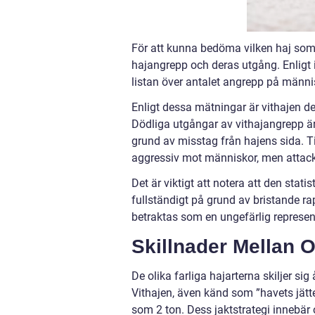
För att kunna bedöma vilken haj som 
hajangrepp och deras utgång. Enligt i
listan över antalet angrepp på männi
Enligt dessa mätningar är vithajen d
Dödliga utgångar av vithajangrepp är e
grund av misstag från hajens sida. 
aggressiv mot människor, men attacke
Det är viktigt att notera att den sta
fullständigt på grund av bristande ra
betraktas som en ungefärlig represen
Skillnader Mellan O
De olika farliga hajarterna skiljer sig 
Vithajen, även känd som ”havets jätt
som 2 ton. Dess jaktstrategi innebär o