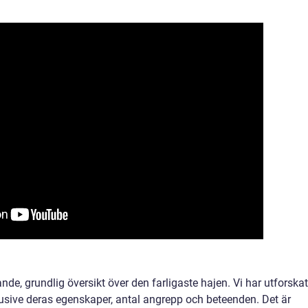
ande, grundlig översikt över den farligaste hajen. Vi har utforskat
nklusive deras egenskaper, antal angrepp och beteenden. Det är