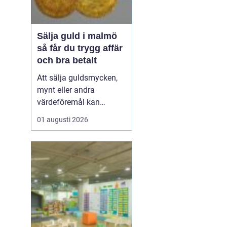
Sälja guld i malmö
så får du trygg affär
och bra betalt
Att sälja guldsmycken,
mynt eller andra
värdeföremål kan
kännas både lockande
01 augusti 2026
och osäkert på samma
gång. Många undrar om
smyckena är värda mer
än bara metallvärdet, hur
processen går till och
vilken köpare som går
att lita på. För den som
söker infor...