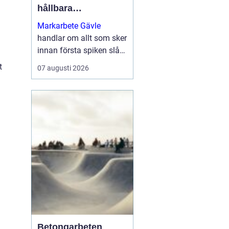
hållbara
byggprojekt
Markarbete Gävle
handlar om allt som sker
innan första spiken slås
i eller första
t
07 augusti 2026
betongplattan gjuts, och
utgör den avgörande
grunden för ett tryggt...
Betongarbeten