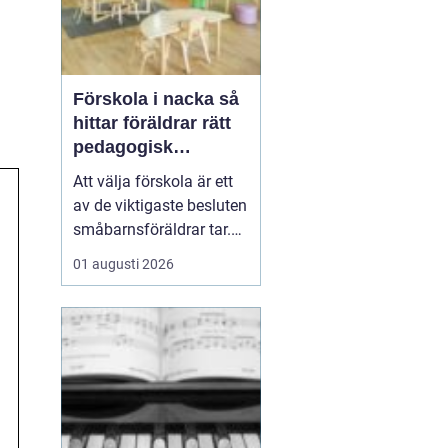
Förskola i nacka så
hittar föräldrar rätt
pedagogisk
trygghet
Att välja förskola är ett
av de viktigaste besluten
småbarnsföräldrar tar.
Omsorg, trygghet,
01 augusti 2026
pedagogik och praktisk
vardagslogistik ska
fungera tillsammans,
gärna under många år. I
Nacka finns ett brett
utbud av förskolor, både
kommunala och
friståen...