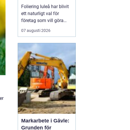
Foliering luleå har blivit
ett naturligt val för
företag som vill göra
sina fordon till tydliga
07 augusti 2026
ambassadörer på
vägarna. Genom att klä
in bilar, lastbilar eller
cyklar i snygg folie får
företag ett rörligt
skyltfönster som arbetar
dygnet runt, året o...
er
Markarbete i Gävle:
Grunden för