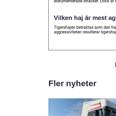
dokumenterade attacker. Dock är d
Vilken haj är mest a
Tigershajen betraktas som den ha
aggressiviteten resulterar tigersha
Fler nyheter