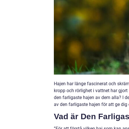
Hajen har länge fascinerat och skräm
kropp och rörlighet i vattnet har gjor
den farligaste hajen av dem alla? I 
av den farligaste hajen för att ge dig
Vad är Den Farliga
”För att förstå vilken haj som kan anse