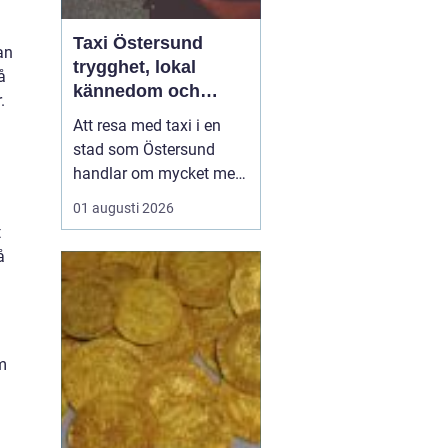
Taxi Östersund
an
trygghet, lokal
å
kännedom och
.
smidiga resor året
Att resa med taxi i en
runt
stad som Östersund
handlar om mycket mer
än att bara ta sig från
01 augusti 2026
punkt A till punkt B.
t
Väglag, väder,
å
lokalkännedom och
tillgänglighet spelar stor
roll, särskilt i en region
där vintern är lång, snön
m
ligger djup och
avstånden i...