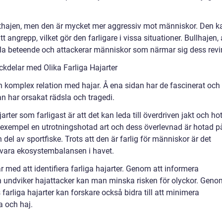
vithajen, men den är mycket mer aggressiv mot människor. Den k
 angrepp, vilket gör den farligare i vissa situationer. Bullhajen, 
iella beteende och attackerar människor som närmar sig dess revir
kdelar med Olika Farliga Hajarter
n komplex relation med hajar. Å ena sidan har de fascinerat och
n har orsakat rädsla och tragedi.
rter som farligast är att det kan leda till överdriven jakt och ho
ll exempel en utrotningshotad art och dess överlevnad är hotad p
del av sportfiske. Trots att den är farlig för människor är det
bevara ekosystembalansen i havet.
r med att identifiera farliga hajarter. Genom att informera
 undviker hajattacker kan man minska risken för olyckor. Geno
farliga hajarter kan forskare också bidra till att minimera
a och haj.