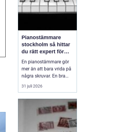
Pianostämmare
stockholm så hittar
du rätt expert för
ditt piano
En pianostämmare gör
mer än att bara vrida på
några skruvar. En bra
stämning påverkar hur
31 juli 2026
pianot låter, känns och
håller över tid. I en stad
som Stockholm, där
många bor i lägenhet
och klimatet växlar
kraftigt mellan