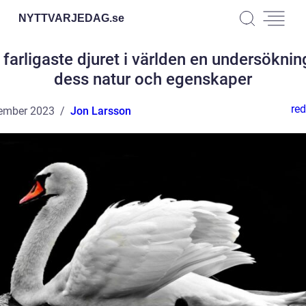
NYTTVARJEDAG.
se
 farligaste djuret i världen en undersöknin
dess natur och egenskaper
red
ember 2023
Jon Larsson