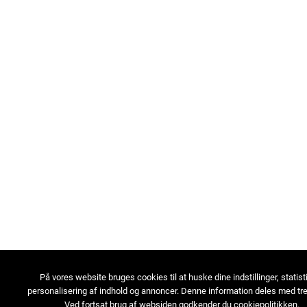
På vores website bruges cookies til at huske dine indstillinger, statist
personalisering af indhold og annoncer. Denne information deles med tre
Ved fortsat brug af websiden godkender du cookiepolitikken.