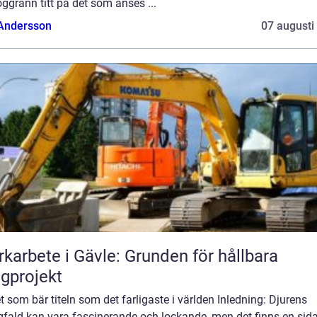
ggrann titt på det som anses ...
 Andersson
07 augusti
karbete i Gävle: Grunden för hållbara
gprojekt
t som bär titeln som det farligaste i världen Inledning: Djurens
fald kan vara fascinerande och lockande, men det finns en sid