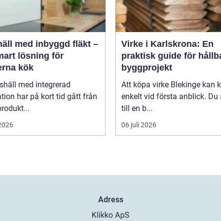
äll med inbyggd fläkt –
Virke i Karlskrona: En
art lösning för
praktisk guide för hållb
rna kök
byggprojekt
shäll med integrerad
Att köpa virke Blekinge kan
ation har på kort tid gått från
enkelt vid första anblick. Du
rodukt...
till en b...
 2026
06 juli 2026
Adress