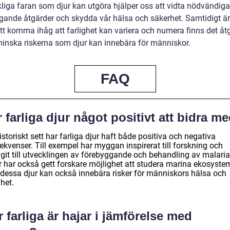
kliga faran som djur kan utgöra hjälper oss att vidta nödvändiga
gande åtgärder och skydda vår hälsa och säkerhet. Samtidigt är
att komma ihåg att farlighet kan variera och numera finns det åt
 minska riskerna som djur kan innebära för människor.
FAQ
 farliga djur något positivt att bidra m
istoriskt sett har farliga djur haft både positiva och negativa
kvenser. Till exempel har myggan inspirerat till forskning och
agit till utvecklingen av förebyggande och behandling av malaria
r har också gett forskare möjlighet att studera marina ekosyste
dessa djur kan också innebära risker för människors hälsa och
het.
 farliga är hajar i jämförelse med