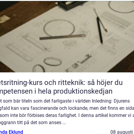
tsritning-kurs och ritteknik: så höjer du
petensen i hela produktionskedjan
t som bär titeln som det farligaste i världen Inledning: Djurens
fald kan vara fascinerande och lockande, men det finns en sid
om inte bör förbises deras farlighet. I denna artikel kommer vi a
ggrann titt på det som anses ...
da Eklund
08 augusti