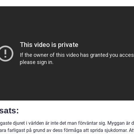
sats:
igaste djuret i världen är inte det man förväntar sig. Myggan är 
ara farligast på grund av dess förmåga att sprida sjukdomar. Att