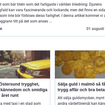
t som bär titeln som det farligaste i världen Inledning: Djurens
fald kan vara fascinerande och lockande, men det finns en sid
om inte bör förbises deras farlighet. I denna artikel kommer vi a
ggrann titt på det som anses ...
n
01 augusti
tersund trygghet,
Sälja guld i malmö så får du
l kännedom och smidiga
trygg affär och bra beta
 året runt
Att sälja guldsmycken, mynt 
sa med taxi i en stad som
andra värdeföremål kan kän