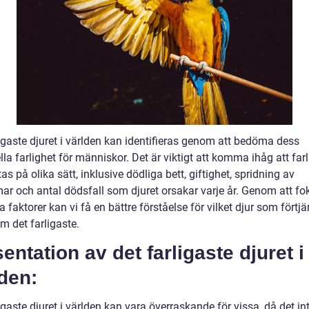
igaste djuret i världen kan identifieras genom att bedöma dess
lla farlighet för människor. Det är viktigt att komma ihåg att far
s på olika sätt, inklusive dödliga bett, giftighet, spridning av
ar och antal dödsfall som djuret orsakar varje år. Genom att fo
 faktorer kan vi få en bättre förståelse för vilket djur som förtjä
om det farligaste.
entation av det farligaste djuret i
den:
igaste djuret i världen kan vara överraskande för vissa, då det in