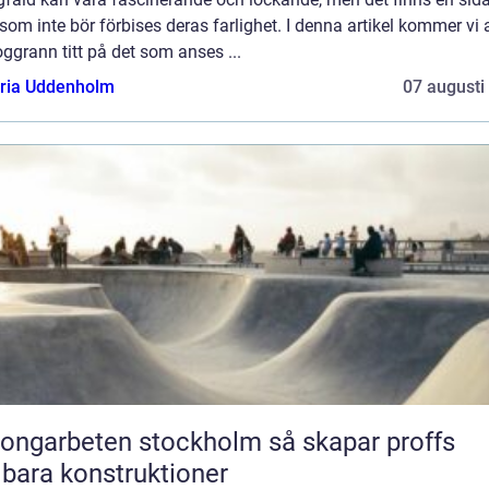
om inte bör förbises deras farlighet. I denna artikel kommer vi a
ggrann titt på det som anses ...
oria Uddenholm
07 augusti
garbeten stockholm så skapar proffs
lbara konstruktioner