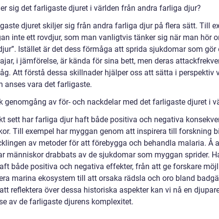
jer sig det farligaste djuret i världen från andra farliga djur?
igaste djuret skiljer sig från andra farliga djur på flera sätt. Till 
an inte ett rovdjur, som man vanligtvis tänker sig när man hör o
 djur”. Istället är det dess förmåga att sprida sjukdomar som gör
Hajar, i jämförelse, är kända för sina bett, men deras attackfrekve
 låg. Att förstå dessa skillnader hjälper oss att sätta i perspektiv v
 anses vara det farligaste.
sk genomgång av för- och nackdelar med det farligaste djuret i v
kt sett har farliga djur haft både positiva och negativa konsekve
or. Till exempel har myggan genom att inspirera till forskning b
vecklingen av metoder för att förebygga och behandla malaria. Å 
ar människor drabbats av de sjukdomar som myggan sprider. Ha
ft både positiva och negativa effekter, från att ge forskare möjl
dera marina ekosystem till att orsaka rädsla och oro bland badgä
tt reflektera över dessa historiska aspekter kan vi nå en djupar
se av de farligaste djurens komplexitet.