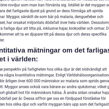
törre rovdjur som man kan förvänta sig. Istället är det myggan 
ara det farligaste djuret på grund av dess förmåga att sprida
ar. Myggor, särskilt de som bär på malaria, denguefeber och
set, har orsakat miljontals dödsfall över hela världen. Dessutom
a farliga djur att titta på, inklusive hajar, krokodiler och ormar.
kommer att ta en djupare titt på dessa djur och deras specifika
ter.
titativa mätningar om det farliga
et i världen:
ge perspektiv på farligheten hos olika djur är det nödvändigt att
ra några kvantitativa mätningar. Enligt Världshälsoorganisatio
ör årligen över 600 000 människor av malaria som sprids gen
t. Myggor anses också vara bärare av andra sjukdomar, vilket 
 stort globalt hot för människors hälsa. Å andra sidan orsakar haja
dsfall per år. Dessa siffror ger oss en fördjupad förståelse för
ten hos olika djur och varför myggan bärs upp som det farligaste