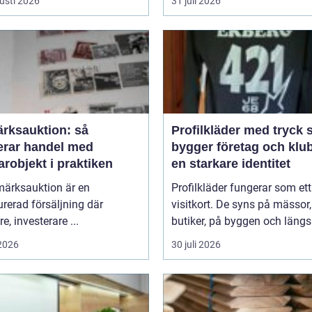
usti 2026
31 juli 2026
ärksauktion: så
Profilkläder med tryck så
erar handel med
bygger företag och klu
robjekt i praktiken
en starkare identitet
märksauktion är en
Profilkläder fungerar som ett 
urerad försäljning där
visitkort. De syns på mässor,
e, investerare ...
butiker, på byggen och längs 
 2026
30 juli 2026