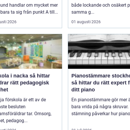
sund handlar om mycket mer
både lockande och osäkert 
bara ta sig från punkt A till...
samma g...
usti 2026
01 augusti 2026
a i nacka så hittar
Pianostämmare stockh
drar rätt pedagogisk
så hittar du rätt expert 
ghet
ditt piano
lja förskola är ett av de
En pianostämmare gör mer ä
aste besluten
bara vrida på några skruvar.
rnsföräldrar tar. Omsorg,
stämning påverkar hur pianot 
et, pedagog...