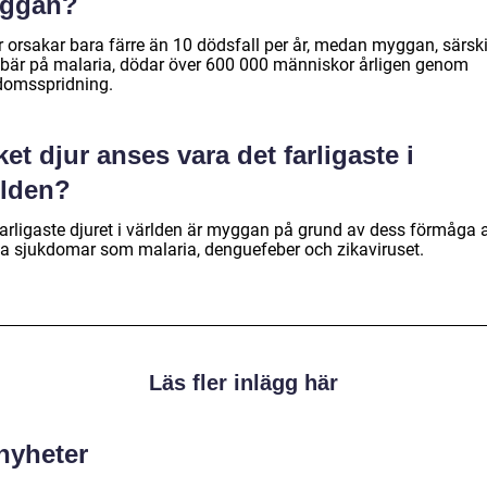
ggan?
r orsakar bara färre än 10 dödsfall per år, medan myggan, särski
bär på malaria, dödar över 600 000 människor årligen genom
domsspridning.
ket djur anses vara det farligaste i
rlden?
farligaste djuret i världen är myggan på grund av dess förmåga a
da sjukdomar som malaria, denguefeber och zikaviruset.
Läs fler inlägg här
 nyheter