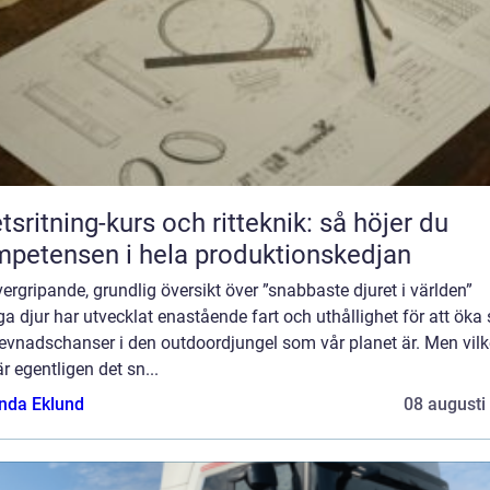
tsritning-kurs och ritteknik: så höjer du
petensen i hela produktionskedjan
ergripande, grundlig översikt över ”snabbaste djuret i världen”
 djur har utvecklat enastående fart och uthållighet för att öka 
evnadschanser i den outdoordjungel som vår planet är. Men vilk
är egentligen det sn...
da Eklund
08 augusti