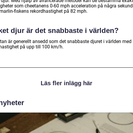
a djur. Med hjälp av avancerade metoder kan de bestämma exak
igheter som cheetanens 0-60 mph acceleration på några sekund
r marlin-fiskens rekordhastighet på 82 mph.
ket djur är det snabbaste i världen?
tan är generellt ansedd som det snabbaste djuret i världen med
hastighet på upp till 100 km/h.
Läs fler inlägg här
 nyheter