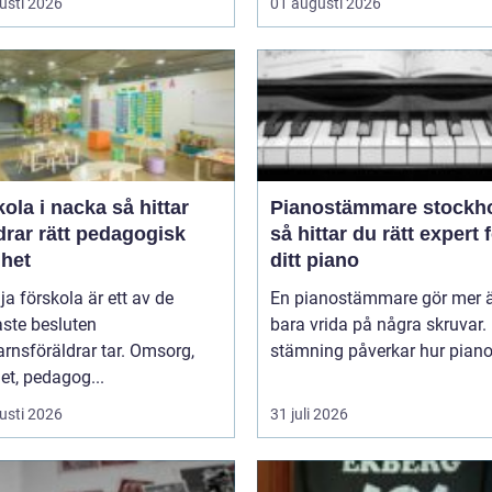
usti 2026
01 augusti 2026
a i nacka så hittar
Pianostämmare stockh
drar rätt pedagogisk
så hittar du rätt expert 
ghet
ditt piano
lja förskola är ett av de
En pianostämmare gör mer ä
aste besluten
bara vrida på några skruvar.
rnsföräldrar tar. Omsorg,
stämning påverkar hur pianot 
et, pedagog...
usti 2026
31 juli 2026