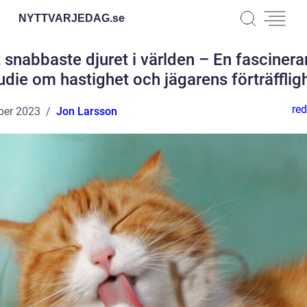
NYTTVARJEDAG.
se
 snabbaste djuret i världen – En fasciner
udie om hastighet och jägarens förträfflig
red
ber 2023
Jon Larsson