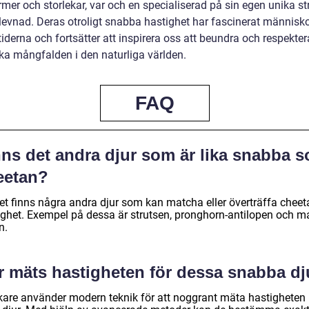
rmer och storlekar, var och en specialiserad på sin egen unika st
rlevnad. Deras otroligt snabba hastighet har fascinerat människ
iderna och fortsätter att inspirera oss att beundra och respekte
ka mångfalden i den naturliga världen.
FAQ
nns det andra djur som är lika snabba 
eetan?
det finns några andra djur som kan matcha eller överträffa chee
ighet. Exempel på dessa är strutsen, pronghorn-antilopen och ma
n.
r mäts hastigheten för dessa snabba dj
kare använder modern teknik för att noggrant mäta hastigheten