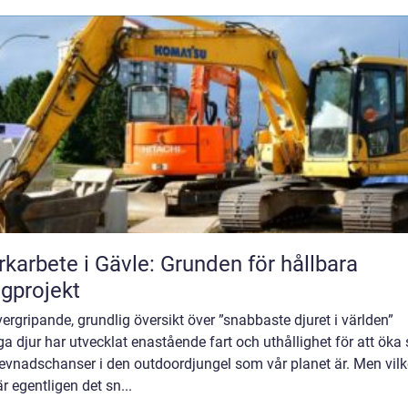
karbete i Gävle: Grunden för hållbara
gprojekt
ergripande, grundlig översikt över ”snabbaste djuret i världen”
 djur har utvecklat enastående fart och uthållighet för att öka 
evnadschanser i den outdoordjungel som vår planet är. Men vilk
är egentligen det sn...