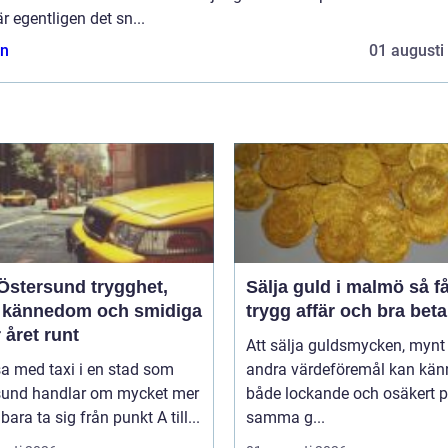
är egentligen det sn...
n
01 augusti
tersund trygghet,
Sälja guld i malmö så får du
l kännedom och smidiga
trygg affär och bra beta
 året runt
Att sälja guldsmycken, mynt 
sa med taxi i en stad som
andra värdeföremål kan kän
sund handlar om mycket mer
både lockande och osäkert 
bara ta sig från punkt A till...
samma g...