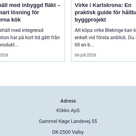
äll med inbyggd fläkt –
Virke i Karlskrona: En
art lösning för
praktisk guide för hållb
rna kök
byggprojekt
shäll med integrerad
Att köpa virke Blekinge kan
ation har på kort tid gått från
enkelt vid första anblick. Du
rodukt...
till en b...
 2026
06 juli 2026
Adress