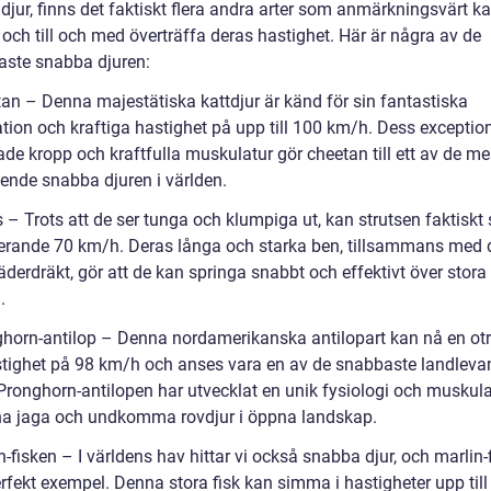
djur, finns det faktiskt flera andra arter som anmärkningsvärt k
och till och med överträffa deras hastighet. Här är några av de
aste snabba djuren:
tan – Denna majestätiska kattdjur är känd för sin fantastiska
tion och kraftiga hastighet på upp till 100 km/h. Dess exception
de kropp och kraftfulla muskulatur gör cheetan till ett av de me
ende snabba djuren i världen.
s – Trots att de ser tunga och klumpiga ut, kan strutsen faktiskt
erande 70 km/h. Deras långa och starka ben, tillsammans med 
äderdräkt, gör att de kan springa snabbt och effektivt över stora
.
ghorn-antilop – Denna nordamerikanska antilopart kan nå en otr
tighet på 98 km/h och anses vara en av de snabbaste landleva
 Pronghorn-antilopen har utvecklat en unik fysiologi och muskula
na jaga och undkomma rovdjur i öppna landskap.
n-fisken – I världens hav hittar vi också snabba djur, och marlin-
erfekt exempel. Denna stora fisk kan simma i hastigheter upp til