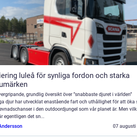
iering luleå för synliga fordon och starka
rumärken
ergripande, grundlig översikt över ”snabbaste djuret i världen”
 djur har utvecklat enastående fart och uthållighet för att öka 
evnadschanser i den outdoordjungel som vår planet är. Men vilk
är egentligen det sn...
 Andersson
07 augusti