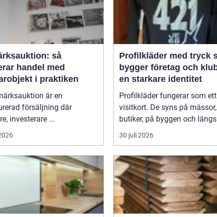
ärksauktion: så
Profilkläder med tryck så
erar handel med
bygger företag och klu
robjekt i praktiken
en starkare identitet
märksauktion är en
Profilkläder fungerar som ett 
urerad försäljning där
visitkort. De syns på mässor,
e, investerare ...
butiker, på byggen och längs 
 2026
30 juli 2026