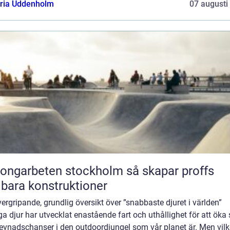
oria Uddenholm
07 augusti
garbeten stockholm så skapar proffs
lbara konstruktioner
ergripande, grundlig översikt över ”snabbaste djuret i världen”
 djur har utvecklat enastående fart och uthållighet för att öka 
evnadschanser i den outdoordjungel som vår planet är. Men vilk