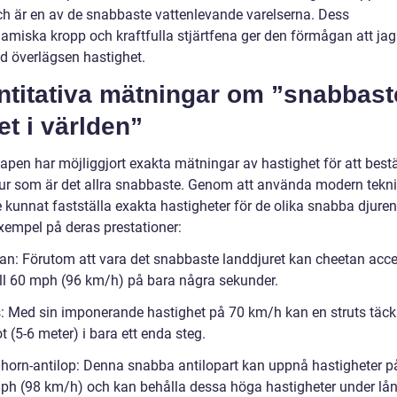
h är en av de snabbaste vattenlevande varelserna. Dess
amiska kropp och kraftfulla stjärtfena ger den förmågan att jaga
d överlägsen hastighet.
ntitativa mätningar om ”snabbast
et i världen”
apen har möjliggjort exakta mätningar av hastighet för att be
djur som är det allra snabbaste. Genom att använda modern tekni
 kunnat fastställa exakta hastigheter för de olika snabba djuren
xempel på deras prestationer:
an: Förutom att vara det snabbaste landdjuret kan cheetan acce
till 60 mph (96 km/h) på bara några sekunder.
s: Med sin imponerande hastighet på 70 km/h kan en struts täck
t (5-6 meter) i bara ett enda steg.
horn-antilop: Denna snabba antilopart kan uppnå hastigheter p
 mph (98 km/h) och kan behålla dessa höga hastigheter under lå