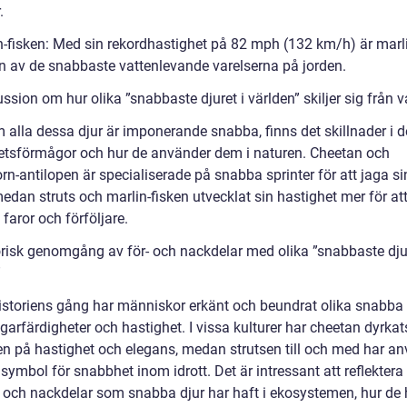
.
n-fisken: Med sin rekordhastighet på 82 mph (132 km/h) är marl
en av de snabbaste vattenlevande varelserna på jorden.
ssion om hur olika ”snabbaste djuret i världen” skiljer sig från 
 alla dessa djur är imponerande snabba, finns det skillnader i d
etsförmågor och hur de använder dem i naturen. Cheetan och
n-antilopen är specialiserade på snabba sprinter för att jaga si
edan struts och marlin-fisken utvecklat sin hastighet mer för at
faror och förföljare.
orisk genomgång av för- och nackdelar med olika ”snabbaste djur
”
istoriens gång har människor erkänt och beundrat olika snabba 
garfärdigheter och hastighet. I vissa kulturer har cheetan dyrka
ken på hastighet och elegans, medan strutsen till och med har a
symbol för snabbhet inom idrott. Det är intressant att reflektera
r och nackdelar som snabba djur har haft i ekosystemen, hur de 