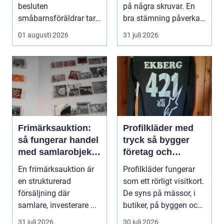
besluten
på några skruvar. En
småbarnsföräldrar tar.
bra stämning påverkar
Omsorg, trygghet,
hur pianot låt...
01 augusti 2026
31 juli 2026
pedagog...
Frimärksauktion:
Profilkläder med
så fungerar handel
tryck så bygger
med samlarobjekt i
företag och
praktiken
klubbar en starkare
En frimärksauktion är
Profilkläder fungerar
identitet
en strukturerad
som ett rörligt visitkort.
försäljning där
De syns på mässor, i
samlare, investerare ...
butiker, på byggen och
längs v...
31 juli 2026
30 juli 2026