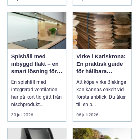
Spishäll med
Virke i Karlskrona:
inbyggd fläkt – en
En praktisk guide
smart lösning för
för hållbara
moderna kök
byggprojekt
En spishäll med
Att köpa virke Blekinge
integrerad ventilation
kan kännas enkelt vid
har på kort tid gått från
första anblick. Du åker
nischprodukt...
till en b...
30 juli 2026
06 juli 2026