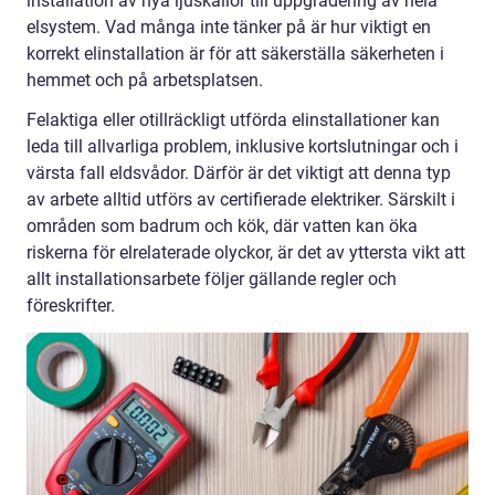
installation av nya ljuskällor till uppgradering av hela
elsystem. Vad många inte tänker på är hur viktigt en
korrekt elinstallation är för att säkerställa säkerheten i
hemmet och på arbetsplatsen.
Felaktiga eller otillräckligt utförda elinstallationer kan
leda till allvarliga problem, inklusive kortslutningar och i
värsta fall eldsvådor. Därför är det viktigt att denna typ
av arbete alltid utförs av certifierade elektriker. Särskilt i
områden som badrum och kök, där vatten kan öka
riskerna för elrelaterade olyckor, är det av yttersta vikt att
allt installationsarbete följer gällande regler och
föreskrifter.