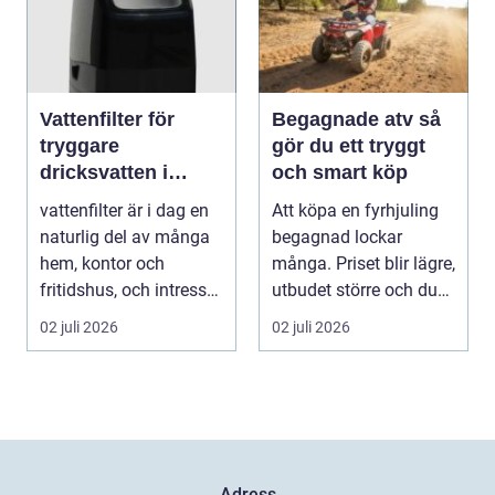
Vattenfilter för
Begagnade atv så
tryggare
gör du ett tryggt
dricksvatten i
och smart köp
vardagen
vattenfilter är i dag en
Att köpa en fyrhjuling
naturlig del av många
begagnad lockar
hem, kontor och
många. Priset blir lägre,
fritidshus, och intresset
utbudet större och du
ökar för va...
kan ofta få e...
02 juli 2026
02 juli 2026
Adress