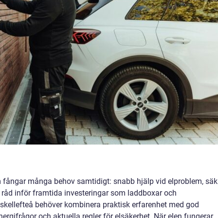
 fångar många behov samtidigt: snabb hjälp vid elproblem, säk
t råd inför framtida investeringar som laddboxar och
 skellefteå behöver kombinera praktisk erfarenhet med god
rgifrågor och aktuella regler för elsäkerhet. När elen fungerar