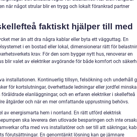
när något strular blir en trygg och lokalt förankrad partner
kellefteå faktiskt hjälper till med
ycket mer än att dra några kablar eller byta ett vägguttag. En
elsystemet i en bostad eller lokal, dimensionerar rätt för belastni
elsäkerhetsverkets krav. För den som bygger nytt hus, renoverar en
shus blir valet av elektriker avgörande för både komfort och säkerh
lva installationen. Kontinuerlig tillsyn, felsökning och underhåll 
sker för kortslutningar, överhettade ledningar eller jordfel minska
föråldrade elanläggningar, och en erfaren elektriker i skellefteå
re åtgärder och när en mer omfattande upprustning behövs.
l av energismarta hem i norrland. En rätt utförd elektrisk
rmepumpen ska leverera den utlovade besparingen och inte orsak
amverkar ofta med vvs installatörer och ser till att säkringar, kab
ts förutsättningar. En genomtänkt lösning kan ge jämnare