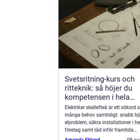
Svetsritning-kurs och
ritteknik: så höjer du
kompetensen i hela
produktionskedjan
Elektriker skellefteå är ett sökord
många behov samtidigt: snabb hjä
elproblem, säkra installationer i 
företag samt råd inför framtida
investeringar som laddboxar och
Amanda Eklund
08 au