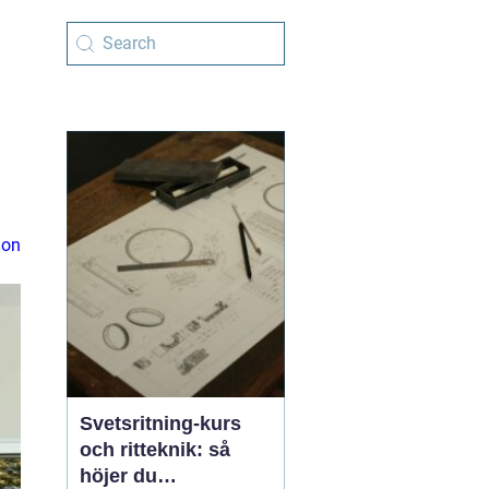
ion
Svetsritning-kurs
och ritteknik: så
höjer du