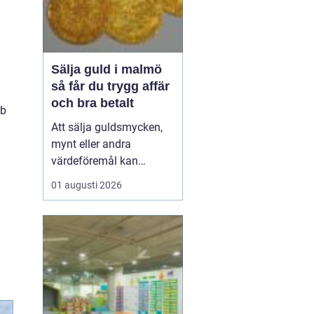
Sälja guld i malmö
så får du trygg affär
och bra betalt
bb
Att sälja guldsmycken,
mynt eller andra
värdeföremål kan
kännas både lockande
01 augusti 2026
och osäkert på samma
gång. Många undrar om
smyckena är värda mer
än bara metallvärdet, hur
processen går till och
vilken köpare som går
att lita på. För den som
söker infor...