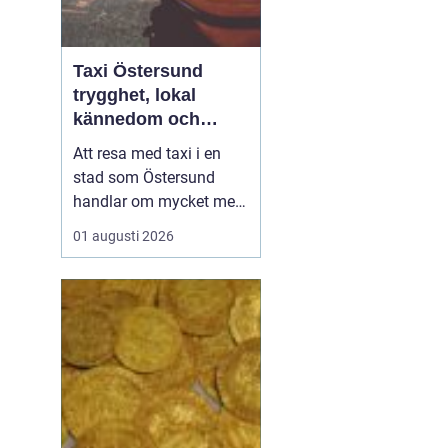
Taxi Östersund
trygghet, lokal
kännedom och
smidiga resor året
Att resa med taxi i en
runt
stad som Östersund
handlar om mycket mer
än att bara ta sig från
01 augusti 2026
punkt A till punkt B.
Väglag, väder,
lokalkännedom och
tillgänglighet spelar stor
roll, särskilt i en region
där vintern är lång, snön
ligger djup och
avstånden i...
g