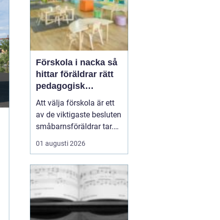
Förskola i nacka så
hittar föräldrar rätt
pedagogisk
trygghet
Att välja förskola är ett
av de viktigaste besluten
småbarnsföräldrar tar.
Omsorg, trygghet,
01 augusti 2026
pedagogik och praktisk
vardagslogistik ska
fungera tillsammans,
gärna under många år. I
Nacka finns ett brett
utbud av förskolor, både