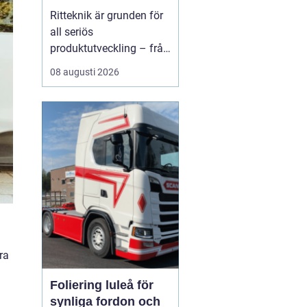
kompetensen i hela
Ritteknik är grunden för
produktionskedjan
all seriös
produktutveckling – från
enkla förband till
08 augusti 2026
komplexa
maskinanläggningar.
När ritningen är
genomtänkt kan
produkten tillverkas,
kontrolleras och
underhållas ...
ra
Foliering luleå för
synliga fordon och