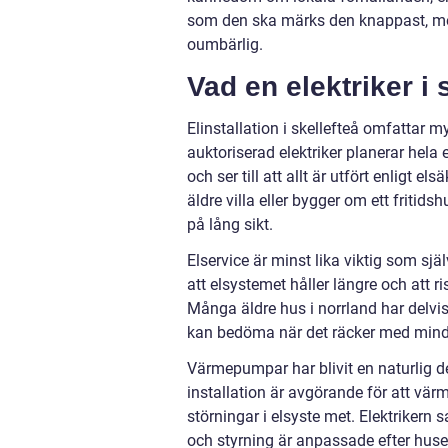
som den ska märks den knappast, men 
oumbärlig.
Vad en elektriker i s
Elinstallation i skellefteå omfattar m
auktoriserad elektriker planerar hela 
och ser till att allt är utfört enligt 
äldre villa eller bygger om ett fritid
på lång sikt.
Elservice är minst lika viktig som sjä
att elsystemet håller längre och att ri
Många äldre hus i norrland har delvis 
kan bedöma när det räcker med mind
Värmepumpar har blivit en naturlig de
installation är avgörande för att vä
störningar i elsyste met. Elektrikern s
och styrning är anpassade efter huse