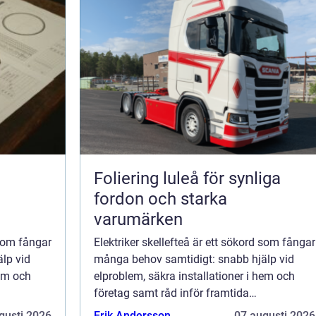
Foliering luleå för synliga
fordon och starka
varumärken
 som fångar
Elektriker skellefteå är ett sökord som fångar
lp vid
många behov samtidigt: snabb hjälp vid
hem och
elproblem, säkra installationer i hem och
företag samt råd inför framtida
investeringar som laddboxar och
gusti 2026
Erik Andersson
07 augusti 2026