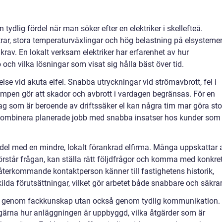
ydlig fördel när man söker efter en elektriker i skellefteå.
ntrar, stora temperaturväxlingar och hög belastning på elsysteme
 krav. En lokalt verksam elektriker har erfarenhet av hur
ö och vilka lösningar som visat sig hålla bäst över tid.
lse vid akuta elfel. Snabba utryckningar vid strömavbrott, fel i
mpen gör att skador och avbrott i vardagen begränsas. För en
retag som är beroende av driftssäker el kan några tim mar göra sto
ta kombinera planerade jobb med snabba insatser hos kunder som
ördel med en mindre, lokalt förankrad elfirma. Många uppskattar 
förstår frågan, kan ställa rätt följdfrågor och komma med konkre
återkommande kontaktperson känner till fastighetens historik,
kilda förutsättningar, vilket gör arbetet både snabbare och säkrar
ara genom fackkunskap utan också genom tydlig kommunikation.
rar gärna hur anläggningen är uppbyggd, vilka åtgärder som är