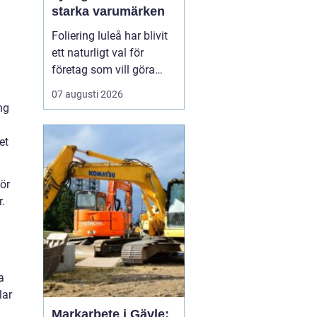
starka varumärken
Foliering luleå har blivit
ett naturligt val för
företag som vill göra
sina fordon till tydliga
07 augusti 2026
ambassadörer på
ng
vägarna. Genom att klä
in bilar, lastbilar eller
et
cyklar i snygg folie får
företag ett rörligt
gör
skyltfönster som arbetar
r.
dygnet runt, året o...
a
lar
Markarbete i Gävle: