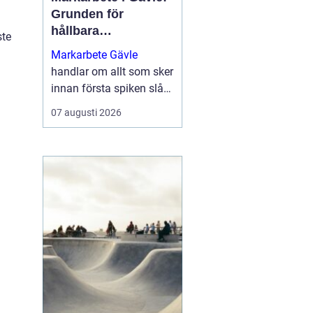
Grunden för
hållbara
ste
byggprojekt
Markarbete Gävle
handlar om allt som sker
innan första spiken slås
i eller första
07 augusti 2026
betongplattan gjuts, och
utgör den avgörande
grunden för ett tryggt...