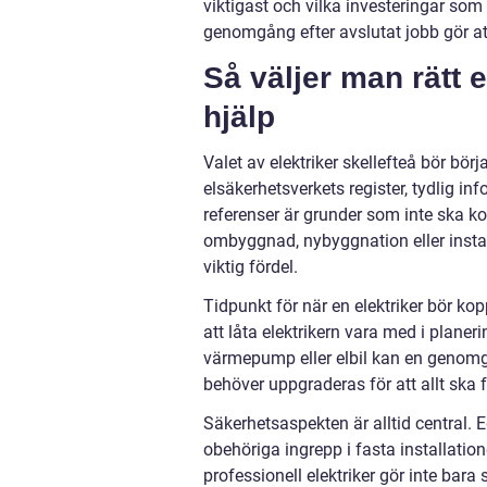
viktigast och vilka investeringar som 
genomgång efter avslutat jobb gör at
Så väljer man rätt 
hjälp
Valet av elektriker skellefteå bör bör
elsäkerhetsverkets register, tydlig i
referenser är grunder som inte ska 
ombyggnad, nybyggnation eller instal
viktig fördel.
Tidpunkt för när en elektriker bör kop
att låta elektrikern vara med i plane
värmepump eller elbil kan en genomg
behöver uppgraderas för att allt ska 
Säkerhetsaspekten är alltid central. 
obehöriga ingrepp i fasta installatio
professionell elektriker gör inte ba