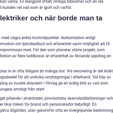
kan vänta. En klargjord offert, rimliga tidsramar och en rak
t kunden vet vad som är gjort och varför.
elektriker och när borde man ta
ja med några enkla kontrollpunkter. Auktorisation enligt
nformation om tjänsteutbud och erfarenhet samt möjlighet att få
kompromissas med. För den som planerar större projekt, som
lation av flera laddboxar, är erfarenhet av liknande uppdrag en
plas in är ofta tidigare än många tror. Vid renovering är det klokt
ringsskedet för att undvika omdragningar i efterhand. Vid köp av
ång av husets elsystem i förväg ge en tydlig bild av vad som
fungera smidigt från start.
Eget pillande i elcentralen, provisoriska skarvsladdslösningar och
ner ökar risken för brand och personskador betydligt. En
ra själva åtgärden, utan genomför ofta en övergripande bedömnin