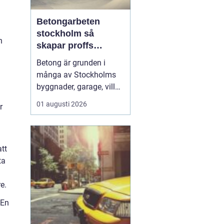
Betongarbeten
stockholm så
n
skapar proffs
hållbara
Betong är grunden i
konstruktioner
många av Stockholms
byggnader, garage, villor
och industrifastigheter.
01 augusti 2026
r
När man pratar om
betongarbeten
Stockholm handlar det
både om stabila grunder,
att
välgjutna stommar och
ta
snygga ytor som håller
länge. För den som
e.
planerar ett byg...
 En