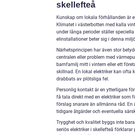
skellefteå
Kunskap om lokala förhållanden är en t
Klimatet i västerbotten med kalla vi
under långa perioder ställer speciella
elinstallationer beter sig i denna milj
Närhetsprincipen har även stor betyde
centralen eller problem med värmepu
barnfamilj mitt i vintern eller ett fö
skillnad. En lokal elektriker kan of
drabbats av plötsliga fel.
Personlig kontakt är en ytterligare f
få tala direkt med en elektriker som 
förslag snarare än allmänna råd. En 
tidigare åtgärder och eventuella särs
Trygghet och kvalitet byggs inte b
seriös elektriker i skellefteå förkla