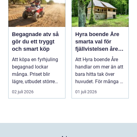
Begagnade atv så
Hyra boende Åre
gör du ett tryggt
smarta val för
och smart köp
fjällvistelsen året
runt
Att köpa en fyrhjuling
Att Hyra boende Åre
begagnad lockar
handlar om mer än att
många. Priset blir
bara hitta tak över
lägre, utbudet större
huvudet. För många är
och du kan ofta få e...
boendet själva n...
02 juli 2026
01 juli 2026