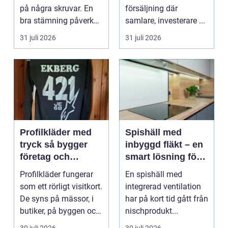
på några skruvar. En
försäljning där
bra stämning påverkar
samlare, investerare ...
hur pianot låt...
31 juli 2026
31 juli 2026
Profilkläder med
Spishäll med
tryck så bygger
inbyggd fläkt – en
företag och
smart lösning för
klubbar en
moderna kök
Profilkläder fungerar
En spishäll med
starkare identitet
som ett rörligt visitkort.
integrerad ventilation
De syns på mässor, i
har på kort tid gått från
butiker, på byggen och
nischprodukt...
längs v...
30 juli 2026
30 juli 2026