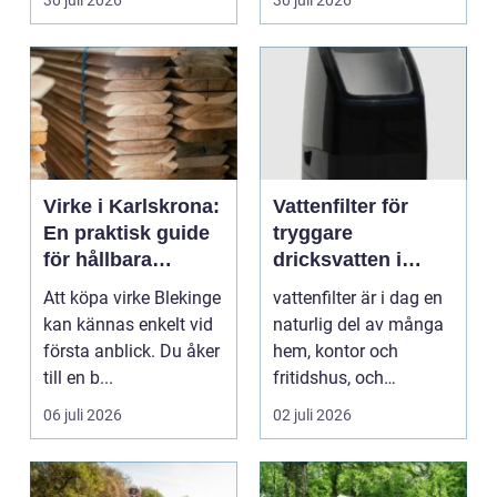
Virke i Karlskrona:
Vattenfilter för
En praktisk guide
tryggare
för hållbara
dricksvatten i
byggprojekt
vardagen
Att köpa virke Blekinge
vattenfilter är i dag en
kan kännas enkelt vid
naturlig del av många
första anblick. Du åker
hem, kontor och
till en b...
fritidshus, och
intresset ökar för va...
06 juli 2026
02 juli 2026