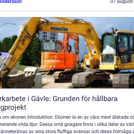
 Andersson
07 augusti
karbete i Gävle: Grunden för hållbara
gprojekt
 om ekorren Introduktion: Ekorren är en av våra mest älskade o
nerande vilda djur. Dessa små gnagare finns i olika delar av vär
kännetecknas av sina stora fluffiga svansar och deras förmåga a