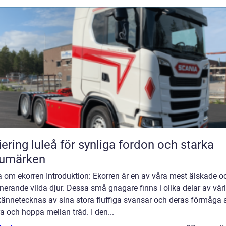
iering luleå för synliga fordon och starka
rumärken
 om ekorren Introduktion: Ekorren är en av våra mest älskade o
nerande vilda djur. Dessa små gnagare finns i olika delar av vär
kännetecknas av sina stora fluffiga svansar och deras förmåga a
ra och hoppa mellan träd. I den...