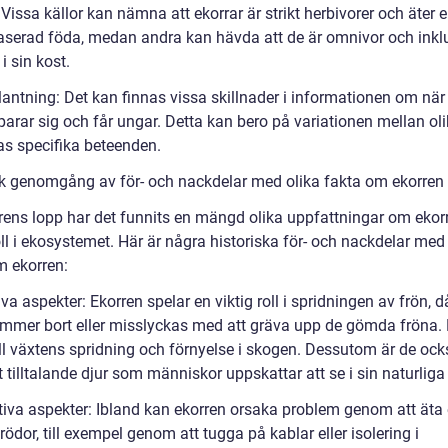
 Vissa källor kan nämna att ekorrar är strikt herbivorer och äter 
aserad föda, medan andra kan hävda att de är omnivor och inkl
 i sin kost.
lantning: Det kan finnas vissa skillnader i informationen om när
parar sig och får ungar. Detta kan bero på variationen mellan oli
as specifika beteenden.
sk genomgång av för- och nackdelar med olika fakta om ekorren
rens lopp har det funnits en mängd olika uppfattningar om ekor
ll i ekosystemet. Här är några historiska för- och nackdelar med
m ekorren:
iva aspekter: Ekorren spelar en viktig roll i spridningen av frön, d
ömmer bort eller misslyckas med att gräva upp de gömda fröna. 
ill växtens spridning och förnyelse i skogen. Dessutom är de ock
t tilltalande djur som människor uppskattar att se i sin naturliga 
tiva aspekter: Ibland kan ekorren orsaka problem genom att äta e
ödor, till exempel genom att tugga på kablar eller isolering i