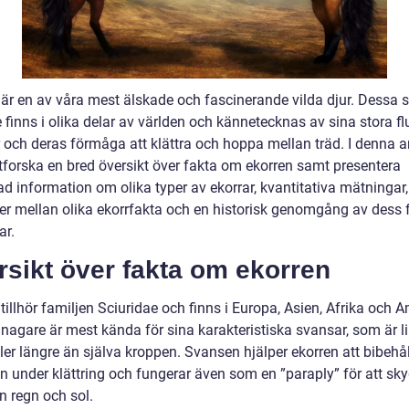
 är en av våra mest älskade och fascinerande vilda djur. Dessa
finns i olika delar av världen och kännetecknas av sina stora fl
 och deras förmåga att klättra och hoppa mellan träd. I denna ar
utforska en bred översikt över fakta om ekorren samt presentera
ad information om olika typer av ekorrar, kvantitativa mätningar,
der mellan olika ekorrfakta och en historisk genomgång av dess 
ar.
sikt över fakta om ekorren
tillhör familjen Sciuridae och finns i Europa, Asien, Afrika och A
nagare är mest kända för sina karakteristiska svansar, som är l
ler längre än själva kroppen. Svansen hjälper ekorren att bibehå
n under klättring och fungerar även som en ”paraply” för att sk
n regn och sol.