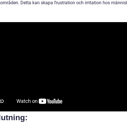
områden. Detta kan skapa frustration och irritation hos männis
utning: