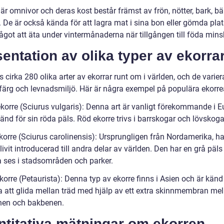
är omnivor och deras kost består främst av frön, nötter, bark, bä
. De är också kända för att lagra mat i sina bon eller gömda plat
ågot att äta under vintermånaderna när tillgången till föda mins
entation av olika typer av ekorra
s cirka 280 olika arter av ekorrar runt om i världen, och de variera
 färg och levnadsmiljö. Här är några exempel på populära ekorrea
ekorre (Sciurus vulgaris): Denna art är vanligt förekommande i 
änd för sin röda päls. Röd ekorre trivs i barrskogar och lövskoga
korre (Sciurus carolinensis): Ursprungligen från Nordamerika, ha
livit introducerad till andra delar av världen. Den har en grå päl
a ses i stadsområden och parker.
korre (Petaurista): Denna typ av ekorre finns i Asien och är känd 
 att glida mellan träd med hjälp av ett extra skinnmembran mel
en och bakbenen.
ntitativa mätningar om ekorren