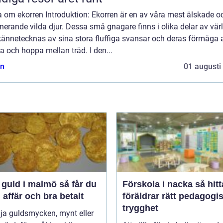
 om ekorren Introduktion: Ekorren är en av våra mest älskade o
nerande vilda djur. Dessa små gnagare finns i olika delar av vär
kännetecknas av sina stora fluffiga svansar och deras förmåga a
ra och hoppa mellan träd. I den...
n
01 augusti
uld i malmö så får du
Förskola i nacka så hittar
 affär och bra betalt
föräldrar rätt pedagogi
trygghet
lja guldsmycken, mynt eller