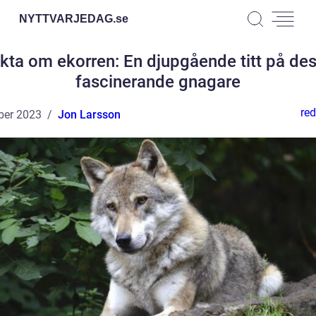
NYTTVARJEDAG.
se
kta om ekorren: En djupgående titt på de
fascinerande gnagare
red
ber 2023
Jon Larsson