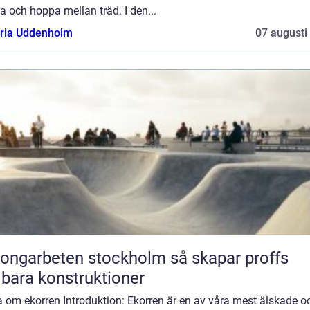
ra och hoppa mellan träd. I den...
oria Uddenholm
07 augusti
garbeten stockholm så skapar proffs
lbara konstruktioner
 om ekorren Introduktion: Ekorren är en av våra mest älskade o