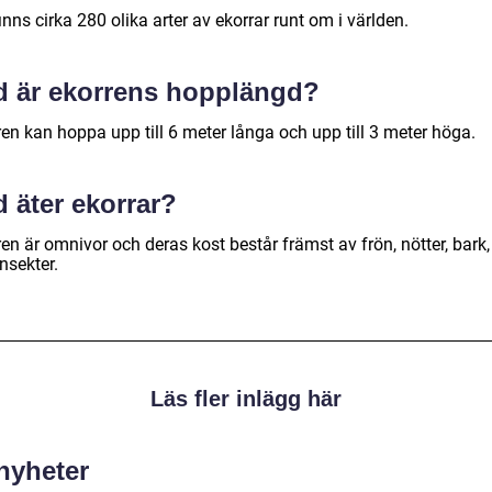
inns cirka 280 olika arter av ekorrar runt om i världen.
d är ekorrens hopplängd?
en kan hoppa upp till 6 meter långa och upp till 3 meter höga.
 äter ekorrar?
en är omnivor och deras kost består främst av frön, nötter, bark,
nsekter.
Läs fler inlägg här
 nyheter