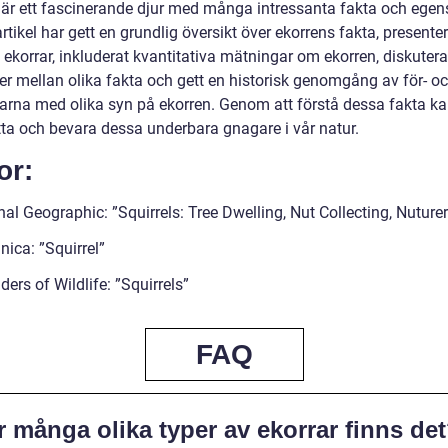
 är ett fascinerande djur med många intressanta fakta och egen
tikel har gett en grundlig översikt över ekorrens fakta, presenter
 ekorrar, inkluderat kvantitativa mätningar om ekorren, diskutera
der mellan olika fakta och gett en historisk genomgång av för- o
arna med olika syn på ekorren. Genom att förstå dessa fakta ka
ta och bevara dessa underbara gnagare i vår natur.
or:
al Geographic: ”Squirrels: Tree Dwelling, Nut Collecting, Nuture
nica: ”Squirrel”
ers of Wildlife: ”Squirrels”
FAQ
 många olika typer av ekorrar finns de