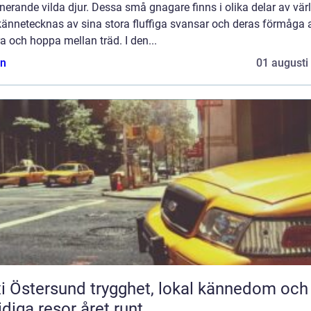
nerande vilda djur. Dessa små gnagare finns i olika delar av vär
kännetecknas av sina stora fluffiga svansar och deras förmåga a
ra och hoppa mellan träd. I den...
n
01 augusti
rsund trygghet, lokal kännedom och
diga resor året runt