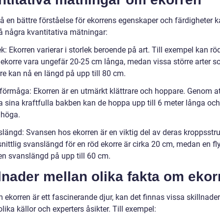
få en bättre förståelse för ekorrens egenskaper och färdigheter k
på några kvantitativa mätningar:
ek: Ekorren varierar i storlek beroende på art. Till exempel kan rö
 ekorre vara ungefär 20-25 cm långa, medan vissa större arter 
re kan nå en längd på upp till 80 cm.
förmåga: Ekorren är en utmärkt klättrare och hoppare. Genom at
 sina kraftfulla bakben kan de hoppa upp till 6 meter långa och 
 höga.
slängd: Svansen hos ekorren är en viktig del av deras kroppsstru
ittlig svanslängd för en röd ekorre är cirka 20 cm, medan en fl
en svanslängd på upp till 60 cm.
lnader mellan olika fakta om ekor
ekorren är ett fascinerande djur, kan det finnas vissa skillnader
lika källor och experters åsikter. Till exempel: