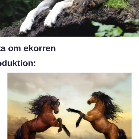
ta om ekorren
oduktion: