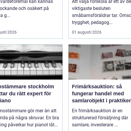
 värdeföremål kan kännas
Att välja förskola är ett av de
lockande och osäkert på
viktigaste besluten
 g...
småbarnsföräldrar tar. Omso
trygghet, pedagog...
usti 2026
01 augusti 2026
ostämmare stockholm
Frimärksauktion: så
ttar du rätt expert för
fungerar handel med
piano
samlarobjekt i praktike
anostämmare gör mer än att
En frimärksauktion är en
rida på några skruvar. En bra
strukturerad försäljning där
ng påverkar hur pianot låt...
samlare, investerare ...