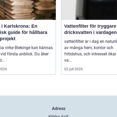
 i Karlskrona: En
Vattenfilter för tryggare
isk guide för hållbara
dricksvatten i vardagen
projekt
vattenfilter är i dag en naturl
pa virke Blekinge kan kännas
av många hem, kontor och
 vid första anblick. Du åker
fritidshus, och intresset ökar
b...
va...
 2026
02 juli 2026
Adress