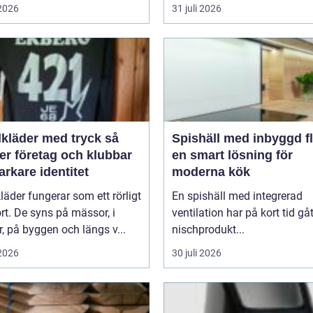
 2026
31 juli 2026
lkläder med tryck så
Spishäll med inbyggd fl
er företag och klubbar
en smart lösning för
arkare identitet
moderna kök
kläder fungerar som ett rörligt
En spishäll med integrerad
ort. De syns på mässor, i
ventilation har på kort tid gåt
r, på byggen och längs v...
nischprodukt...
 2026
30 juli 2026