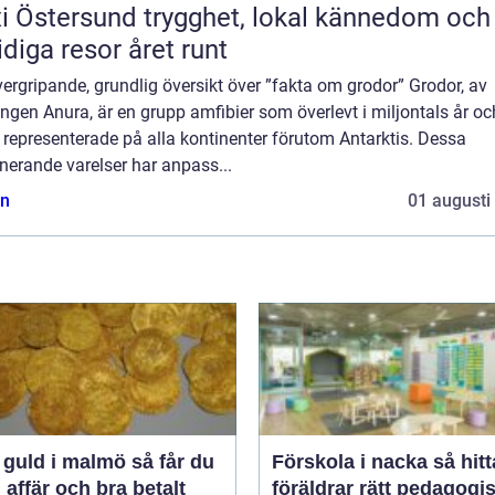
rsund trygghet, lokal kännedom och
diga resor året runt
ergripande, grundlig översikt över ”fakta om grodor” Grodor, av
ngen Anura, är en grupp amfibier som överlevt i miljontals år oc
 representerade på alla kontinenter förutom Antarktis. Dessa
nerande varelser har anpass...
n
01 augusti
uld i malmö så får du
Förskola i nacka så hittar
 affär och bra betalt
föräldrar rätt pedagogi