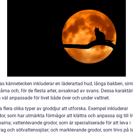
as kännetecken inkluderar en läderartad hud, långa bakben, si
årna och, för de flesta arter, avsaknad av svans. Dessa karaktär
 väl anpassade för livet både över och under vattnet.
s flera olika typer av groddjur att utforska. Exempel inkluderar
or, som har utmärkta förmågor att klättra och anpassa sig till liv
arna; vattenlevande grodor, som är specialiserade för att leva i
rag och sötvattenssjöar; och marklevande grodor, som trivs på 