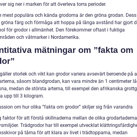
ver sig ner i marken för att överleva torra perioder.
e mest populära och kända grodorna är den gröna grodan. Dess
 gröna färg och förmåga att hoppa på långa avstånd har gjort de
ol för grodor i allmänhet. Den förekommer oftast i fuktiga
råden och våtmarker i Nordamerika.
ntitativa mätningar om ”fakta om
dor”
gäller storlek och vikt kan grodor variera avsevärt beroende på a
arterna, såsom blandgrodan, kan vara mindre än 1 centimeter l
na, medan de största arterna, till exempel den afrikanska grott
 upp till 3 kilogram.
ssion om hur olika ”fakta om grodor” skiljer sig från varandra
g faktor för att förstå skillnaderna mellan de olika grodartaderna
vsmiljöer. Trädgrodor har till exempel utvecklat klättringsfärdigh
sskivor på tårna för att klara av livet i trädtopparna, medan