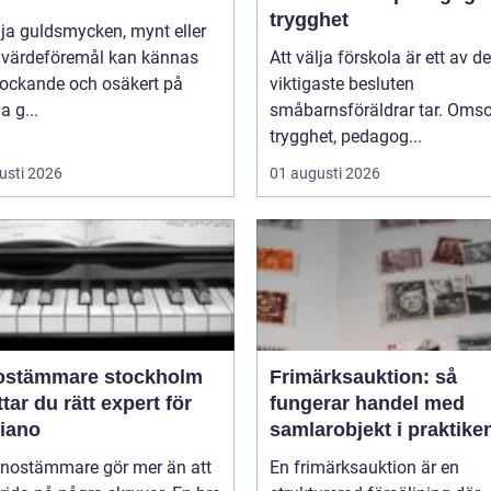
trygghet
lja guldsmycken, mynt eller
 värdeföremål kan kännas
Att välja förskola är ett av de
lockande och osäkert på
viktigaste besluten
 g...
småbarnsföräldrar tar. Omso
trygghet, pedagog...
usti 2026
01 augusti 2026
ostämmare stockholm
Frimärksauktion: så
ttar du rätt expert för
fungerar handel med
piano
samlarobjekt i praktike
anostämmare gör mer än att
En frimärksauktion är en