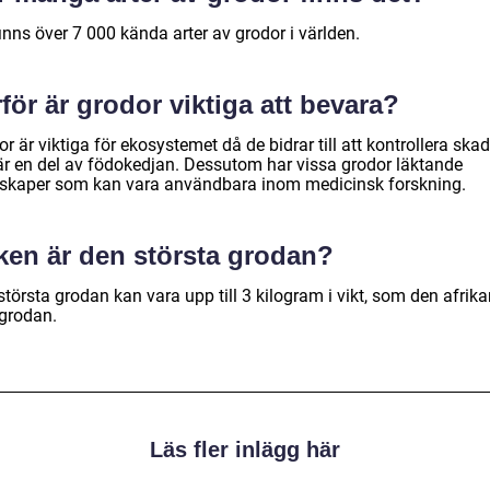
inns över 7 000 kända arter av grodor i världen.
för är grodor viktiga att bevara?
r är viktiga för ekosystemet då de bidrar till att kontrollera ska
är en del av födokedjan. Dessutom har vissa grodor läktande
skaper som kan vara användbara inom medicinsk forskning.
lken är den största grodan?
törsta grodan kan vara upp till 3 kilogram i vikt, som den afrik
tgrodan.
Läs fler inlägg här