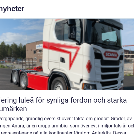
 nyheter
iering luleå för synliga fordon och starka
rumärken
ergripande, grundlig översikt över ”fakta om grodor” Grodor, av
ngen Anura, är en grupp amfibier som överlevt i miljontals år oc
 representerade på alla kontinenter förutom Antarktis. Dessa