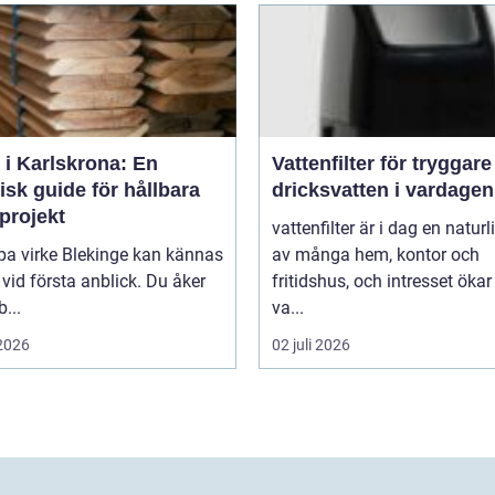
 i Karlskrona: En
Vattenfilter för tryggare
isk guide för hållbara
dricksvatten i vardagen
projekt
vattenfilter är i dag en naturl
pa virke Blekinge kan kännas
av många hem, kontor och
 vid första anblick. Du åker
fritidshus, och intresset ökar
b...
va...
 2026
02 juli 2026