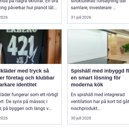
rida på några skruvar. En bra
strukturerad försäljning där
ng påverkar hur pianot låt...
samlare, investerare ...
 2026
31 juli 2026
lkläder med tryck så
Spishäll med inbyggd fl
er företag och klubbar
en smart lösning för
arkare identitet
moderna kök
kläder fungerar som ett rörligt
En spishäll med integrerad
ort. De syns på mässor, i
ventilation har på kort tid gåt
r, på byggen och längs v...
nischprodukt...
 2026
30 juli 2026