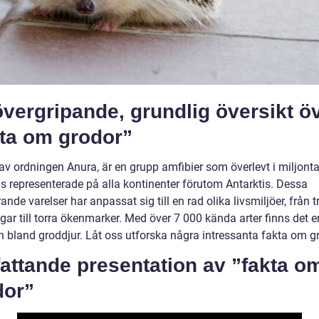
vergripande, grundlig översikt ö
kta om grodor”
av ordningen Anura, är en grupp amfibier som överlevt i miljonta
ns representerade på alla kontinenter förutom Antarktis. Dessa
ande varelser har anpassat sig till en rad olika livsmiljöer, från 
ar till torra ökenmarker. Med över 7 000 kända arter finns det en
on bland groddjur. Låt oss utforska några intressanta fakta om g
attande presentation av ”fakta o
dor”