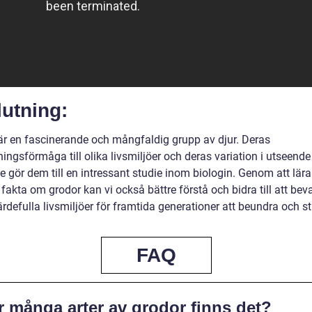
utning:
är en fascinerande och mångfaldig grupp av djur. Deras
ngsförmåga till olika livsmiljöer och deras variation i utseende
 gör dem till en intressant studie inom biologin. Genom att lära
akta om grodor kan vi också bättre förstå och bidra till att bev
rdefulla livsmiljöer för framtida generationer att beundra och s
FAQ
r många arter av grodor finns det?