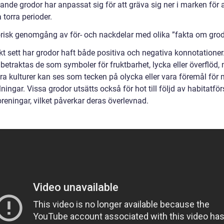
nde grodor har anpassat sig för att gräva sig ner i marken för a
 torra perioder.
orisk genomgång av för- och nackdelar med olika ”fakta om gro
kt sett har grodor haft både positiva och negativa konnotationer.
 betraktas de som symboler för fruktbarhet, lycka eller överflöd
dra kulturer kan ses som tecken på olycka eller vara föremål för
lningar. Vissa grodor utsätts också för hot till följd av habitatför
reningar, vilket påverkar deras överlevnad.