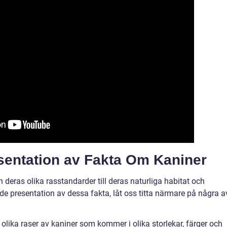
sentation av Fakta Om Kaniner
 deras olika rasstandarder till deras naturliga habitat och
de presentation av dessa fakta, låt oss titta närmare på några a
olika raser av kaniner som kommer i olika storlekar, färger och