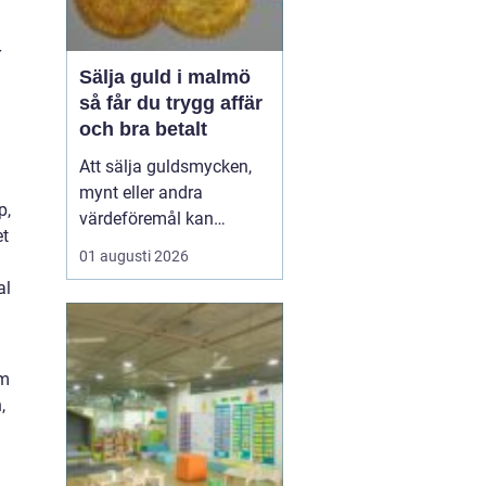
r
Sälja guld i malmö
så får du trygg affär
och bra betalt
Att sälja guldsmycken,
mynt eller andra
p,
värdeföremål kan
et
kännas både lockande
01 augusti 2026
och osäkert på samma
al
gång. Många undrar om
smyckena är värda mer
än bara metallvärdet, hur
processen går till och
em
vilken köpare som går
,
att lita på. För den som
söker infor...