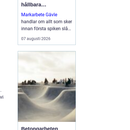
hållbara
byggprojekt
Markarbete Gävle
handlar om allt som sker
innan första spiken slås
i eller första
07 augusti 2026
betongplattan gjuts, och
utgör den avgörande
grunden för ett tryggt...
.
vi
Betongarbeten