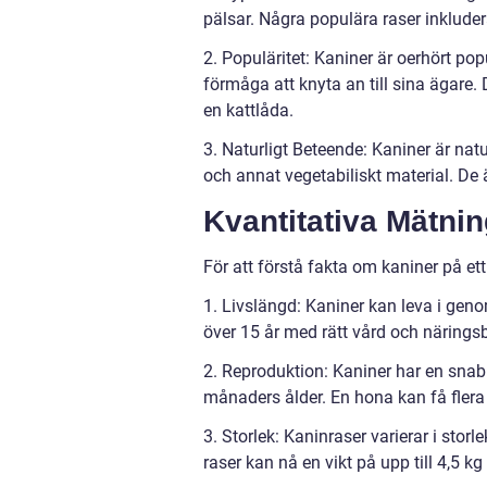
pälsar. Några populära raser inklude
2. Populäritet: Kaniner är oerhört po
förmåga att knyta an till sina ägare.
en kattlåda.
3. Naturligt Beteende: Kaniner är nat
och annat vegetabiliskt material. De
Kvantitativa Mätni
För att förstå fakta om kaniner på ett
1. Livslängd: Kaniner kan leva i geno
över 15 år med rätt vård och närings
2. Reproduktion: Kaniner har en sna
månaders ålder. En hona kan få flera 
3. Storlek: Kaninraser varierar i stor
raser kan nå en vikt på upp till 4,5 kg 