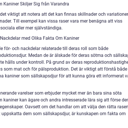
 Kaniner Skiljer Sig från Varandra
det viktigt att notera att det kan finnas skillnader och variatione
lnader. Till exempel kan vissa raser vara mer benägna att viss
ociala eller mer självständiga.
 Nackdelar med Olika Fakta Om Kaniner
 för- och nackdelar relaterade till deras roll som både
roduktionsdjur. Medan de är älskade för deras sötma och sällska
e hålls under kontroll. På grund av deras reproduktionshastigh
s som mat och för pälsproduktion. Det är viktigt att förstå både
a kaniner som sällskapsdjur för att kunna göra ett informerat v
nerande varelser som erbjuder mycket mer än bara sina söta
 kaniner kan ägare och andra intresserade lära sig att förse d
 egenskaper. Oavsett om det handlar om att välja den rätta rasen
elt uppskatta dem som sällskapsdjur, är kunskapen om fakta om