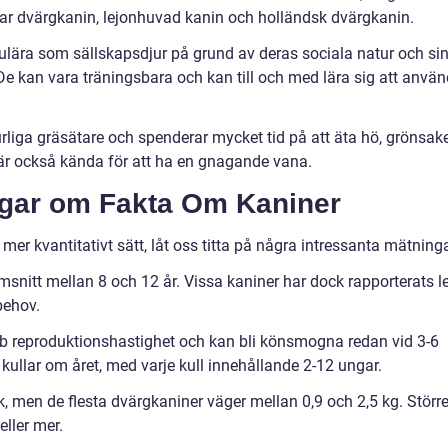
rar dvärgkanin, lejonhuvad kanin och holländsk dvärgkanin.
pulära som sällskapsdjur på grund av deras sociala natur och si
 De kan vara träningsbara och kan till och med lära sig att anvä
urliga gräsätare och spenderar mycket tid på att äta hö, grönsak
 är också kända för att ha en gnagande vana.
ngar om Fakta Om Kaniner
 mer kvantitativt sätt, låt oss titta på några intressanta mätninga
msnitt mellan 8 och 12 år. Vissa kaniner har dock rapporterats l
behov.
bb reproduktionshastighet och kan bli könsmogna redan vid 3-6
kullar om året, med varje kull innehållande 2-12 ungar.
lek, men de flesta dvärgkaniner väger mellan 0,9 och 2,5 kg. Störr
eller mer.