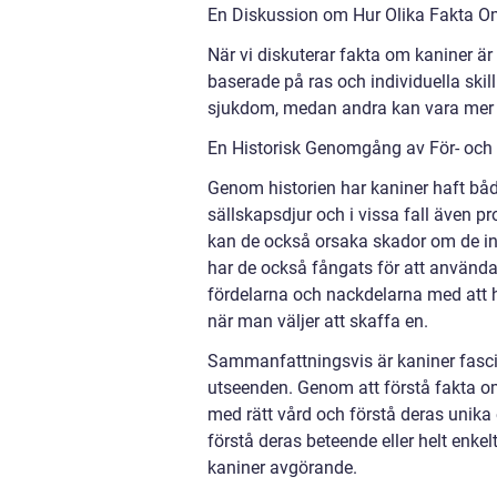
En Diskussion om Hur Olika Fakta Om
När vi diskuterar fakta om kaniner är 
baserade på ras och individuella skil
sjukdom, medan andra kan vara mer s
En Historisk Genomgång av För- och
Genom historien har kaniner haft både
sällskapsdjur och i vissa fall även p
kan de också orsaka skador om de int
har de också fångats för att använda
fördelarna och nackdelarna med att h
när man väljer att skaffa en.
Sammanfattningsvis är kaniner fasci
utseenden. Genom att förstå fakta om
med rätt vård och förstå deras unika
förstå deras beteende eller helt enk
kaniner avgörande.