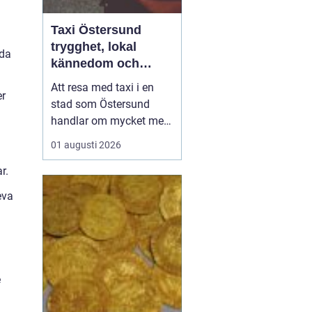
Taxi Östersund
n
trygghet, lokal
nda
kännedom och
smidiga resor året
Att resa med taxi i en
er
runt
stad som Östersund
handlar om mycket mer
än att bara ta sig från
01 augusti 2026
punkt A till punkt B.
r.
Väglag, väder,
lokalkännedom och
eva
tillgänglighet spelar stor
roll, särskilt i en region
där vintern är lång, snön
ligger djup och
avstånden i...
e