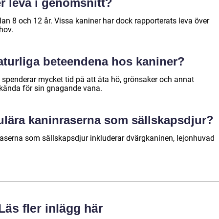
r leva i genomsnitt?
an 8 och 12 år. Vissa kaniner har dock rapporterats leva över
hov.
aturliga beteendena hos kaniner?
h spenderar mycket tid på att äta hö, grönsaker och annat
n kända för sin gnagande vana.
ulära kaninraserna som sällskapsdjur?
aserna som sällskapsdjur inkluderar dvärgkaninen, lejonhuvad
Läs fler inlägg här