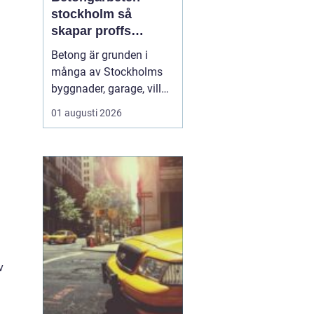
stockholm så
skapar proffs
hållbara
Betong är grunden i
konstruktioner
många av Stockholms
byggnader, garage, villor
och industrifastigheter.
01 augusti 2026
När man pratar om
betongarbeten
Stockholm handlar det
både om stabila grunder,
välgjutna stommar och
snygga ytor som håller
länge. För den som
planerar ett byg...
v