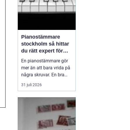
Pianostämmare
stockholm så hittar
du rätt expert för
ditt piano
En pianostämmare gör
mer än att bara vrida på
några skruvar. En bra
stämning påverkar hur
31 juli 2026
pianot låter, känns och
håller över tid. I en stad
som Stockholm, där
många bor i lägenhet
och klimatet växlar
kraftigt mellan