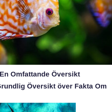
 En Omfattande Översikt
rundlig Översikt över Fakta Om