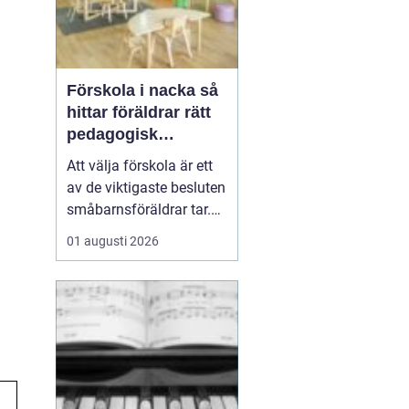
Förskola i nacka så
hittar föräldrar rätt
pedagogisk
trygghet
Att välja förskola är ett
av de viktigaste besluten
småbarnsföräldrar tar.
Omsorg, trygghet,
01 augusti 2026
pedagogik och praktisk
vardagslogistik ska
fungera tillsammans,
gärna under många år. I
Nacka finns ett brett
utbud av förskolor, både
kommunala och
friståen...