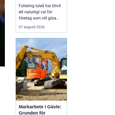
Foliering luleå har blivit
ett naturligt val för
företag som vill göra
sina fordon till tydliga
07 augusti 2026
ambassadörer på
vägarna. Genom att klä
in bilar, lastbilar eller
cyklar i snygg folie får
företag ett rörligt
skyltfönster som arbetar
dygnet runt, året o...
Markarbete i Gävle:
Grunden för