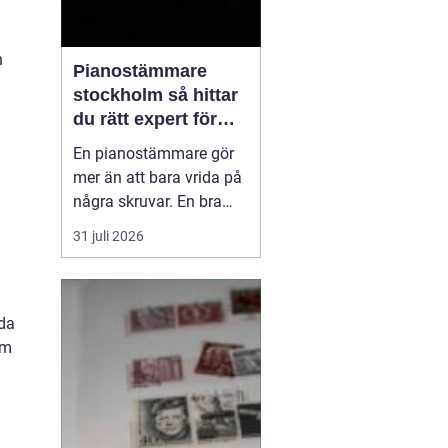
n
Pianostämmare
stockholm så hittar
du rätt expert för
ditt piano
En pianostämmare gör
mer än att bara vrida på
några skruvar. En bra
stämning påverkar hur
31 juli 2026
pianot låter, känns och
håller över tid. I en stad
som Stockholm, där
många bor i lägenhet
nda
och klimatet växlar
em
kraftigt mellan
årstiderna, ställs extra
höga kra...