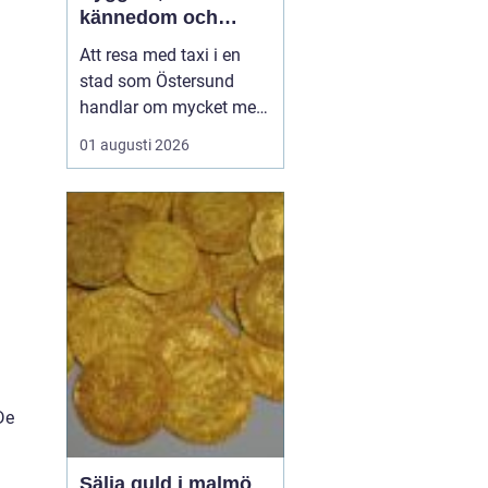
kännedom och
smidiga resor året
Att resa med taxi i en
runt
stad som Östersund
handlar om mycket mer
än att bara ta sig från
01 augusti 2026
punkt A till punkt B.
Väglag, väder,
lokalkännedom och
tillgänglighet spelar stor
roll, särskilt i en region
där vintern är lång, snön
ligger djup och
avstånden i...
De
Sälja guld i malmö