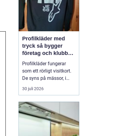
Profilkläder med
tryck så bygger
företag och klubbar
en starkare identitet
Profilkläder fungerar
som ett rörligt visitkort.
De syns på mässor, i
butiker, på byggen och
30 juli 2026
längs vägarna. När
kläderna är
genomtänkta, håller god
kvalitet och har ett
tydligt tryck skapar de
igenkänning, stolthet