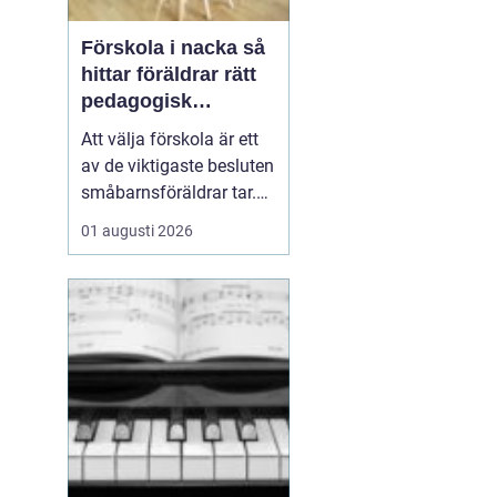
Förskola i nacka så
hittar föräldrar rätt
pedagogisk
trygghet
Att välja förskola är ett
av de viktigaste besluten
småbarnsföräldrar tar.
Omsorg, trygghet,
01 augusti 2026
pedagogik och praktisk
vardagslogistik ska
fungera tillsammans,
gärna under många år. I
Nacka finns ett brett
utbud av förskolor, både
kommunala och
friståen...