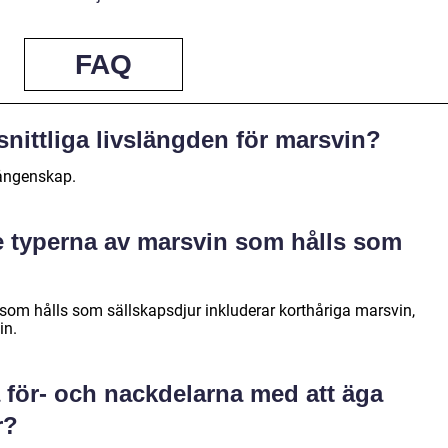
FAQ
nittliga livslängden för marsvin?
 fångenskap.
te typerna av marsvin som hålls som
som hålls som sällskapsdjur inkluderar korthåriga marsvin,
in.
a för- och nackdelarna med att äga
r?