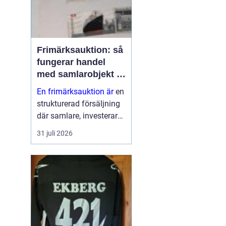
Frimärksauktion: så
fungerar handel
med samlarobjekt i
praktiken
En frimärksauktion är
en
strukturerad försäljning
där samlare, investerare
och nybörjare köper och
31 juli 2026
säljer frimärken genom
budgivning. Auktionen ...