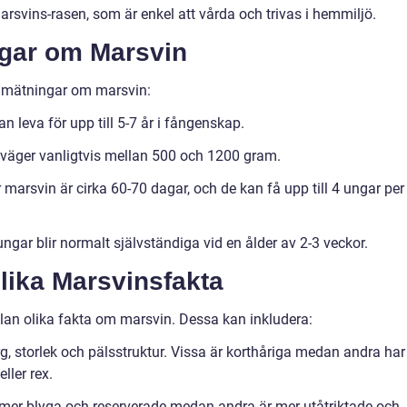
rsvins-rasen, som är enkel att vårda och trivas i hemmiljö.
ngar om Marsvin
a mätningar om marsvin:
n leva för upp till 5-7 år i fångenskap.
 väger vanligtvis mellan 500 och 1200 gram.
 marsvin är cirka 60-70 dagar, och de kan få upp till 4 ungar per
ngar blir normalt självständiga vid en ålder av 2-3 veckor.
lika Marsvinsfakta
llan olika fakta om marsvin. Dessa kan inkludera:
rg, storlek och pälsstruktur. Vissa är korthåriga medan andra har
ller rex.
 mer blyga och reserverade medan andra är mer utåtriktade och