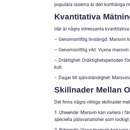
populära raserna är den korthåriga ma
Kvantitativa Mätni
Här är några intressanta kvantitativ
– Genomsnittlig livslängd: Marsvin ka
– Genomsnittlig vikt: Vuxna marsvin
– Dräktighet: Dräktighetsperioden för
kull.
– Dagar till självständighet: Marsvinu
Skillnader Mellan O
Det finns några viktiga skillnader me
1. Utseende: Marsvin kan variera i fä
speciella pälsvariationer som lockigt e
2. Beteende: Vissa marsvin kan vara