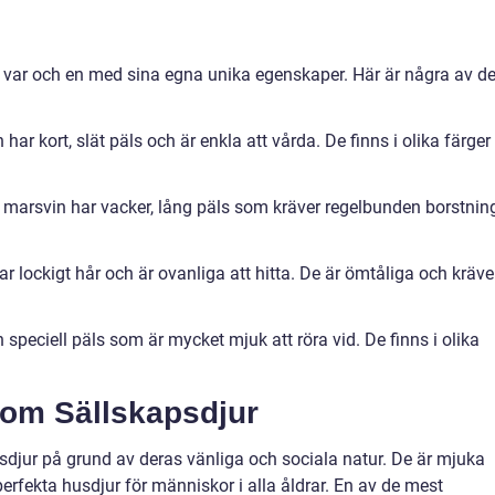
n, var och en med sina egna unika egenskaper. Här är några av d
ar kort, slät päls och är enkla att vårda. De finns i olika färger
 marsvin har vacker, lång päls som kräver regelbunden borstnin
 lockigt hår och är ovanliga att hitta. De är ömtåliga och kräve
speciell päls som är mycket mjuk att röra vid. De finns i olika
som Sällskapsdjur
djur på grund av deras vänliga och sociala natur. De är mjuka
 perfekta husdjur för människor i alla åldrar. En av de mest