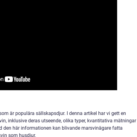
om är populära sällskapsdjur. I denna artikel har vi gett en
in, inklusive deras utseende, olika typer, kvantitativa mätningar
ed den här informationen kan blivande marsvinägare fatta
svin som husdjur.