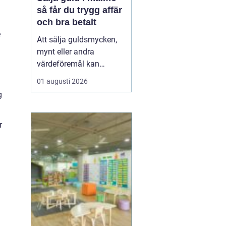
så får du trygg affär
och bra betalt
e
Att sälja guldsmycken,
mynt eller andra
värdeföremål kan
kännas både lockande
01 augusti 2026
och osäkert på samma
g
gång. Många undrar om
smyckena är värda mer
än bara metallvärdet, hur
r
processen går till och
vilken köpare som går
att lita på. För den som
söker infor...