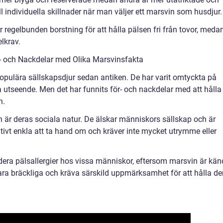
till individuella skillnader när man väljer ett marsvin som husdjur.
 regelbunden borstning för att hålla pälsen fri från tovor, meda
lkrav.
 och Nackdelar med Olika Marsvinsfakta
 populära sällskapsdjur sedan antiken. De har varit omtyckta på
 utseende. Men det har funnits för- och nackdelar med att hålla
n.
 är deras sociala natur. De älskar människors sällskap och är
ativt enkla att ta hand om och kräver inte mycket utrymme eller
era pälsallergier hos vissa människor, eftersom marsvin är kä
vara bräckliga och kräva särskild uppmärksamhet för att hålla d