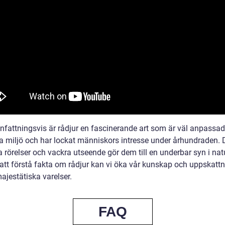
attningsvis är rådjur en fascinerande art som är väl anpassad t
ga miljö och har lockat människors intresse under århundraden. 
 rörelser och vackra utseende gör dem till en underbar syn i nat
tt förstå fakta om rådjur kan vi öka vår kunskap och uppskattn
ajestätiska varelser.
FAQ