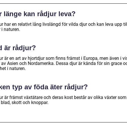
 länge kan rådjur leva?
r har en relativt lång livslängd för vilda djur och kan leva upp til
 i naturen.
 är rådjur?
r är en art av hjortdjur som finns främst i Europa, men även i v
r av Asien och Nordamerika. Dessa djur är kända för sin grace o
et i naturen.
ken typ av föda äter rådjur?
ur är främst växtätare och deras kost består av olika växter som
 blad, skott och knoppar.