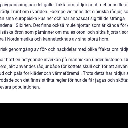
g avgränsning när det gäller fakta om rådjur är att det finns flera
 rådjur runt om i världen. Exempelvis finns det sibiriska rådjur, s
än sina europeiska kusiner och har anpassat sig till de stränga
ndena i Sibirien. Det finns också mule hjortar, som är kända för
ristiska öron som påminner om mules öron, och sitka hjortar, so
a i Nordamerika och kännetecknas av sina stora horn.
orisk genomgång av för- och nackdelar med olika ”fakta om rådj
har haft en betydande inverkan på människan under historien. U
ders jakt användes rådjur både för köttets skull och för att anvä
d och päls för kläder och värmeföremål. Trots detta har rådjur a
yddade och det finns strikta regler för hur de får jagas och sköta
bevara populationen.