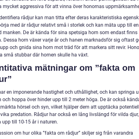
a mycket aggressiva för att vinna över honornas uppmärksamhe
identifiera rådjur kan man titta efter deras karakteristiska egensk
 börja med är rådjur relativt små i storlek och kan mäta upp till e
d manken. De är kända för sina spetsiga horn som endast finns
. Dessa horn växer varje år och hanen marknadsför sig oftast
 upp och gnida sina horn mot träd för att markera sitt revir. Hon
a små stubbar där hornen skulle ha växt.
ntitativa mätningar om ”fakta om
ur”
har en imponerande hastighet och uthållighet, och kan springa up
 och hoppa över hinder upp till 2 meter höga. De är också känd
märkta hörsel och syn, vilket hjälper dem att upptäcka potentiel
ika predation. Rådjur har också en lång livslängd för vilda djur
 upp till 10-15 år i naturen.
ssion om hur olika ”fakta om rådjur” skiljer sig från varandra