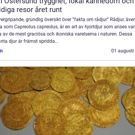
rsund trygghet, lokal kännedom och
diga resor året runt
ergripande, grundlig översikt över ”fakta om rådjur” Rådjur, äve
a som Capreolus capreolus, är en art av hjortdjur som anses va
 av de mest graciösa och ikoniska varelserna i naturen. Dessa
nta djur är främst spridda...
n
01 augusti