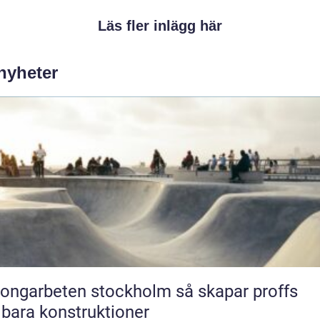
Läs fler inlägg här
 nyheter
garbeten stockholm så skapar proffs
lbara konstruktioner