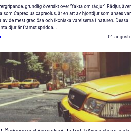
ergripande, grundlig översikt över ”fakta om rådjur” Rådjur, äve
a som Capreolus capreolus, är en art av hjortdjur som anses va
 av de mest graciösa och ikoniska varelserna i naturen. Dessa
nta djur är främst spridda...
n
01 augusti