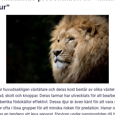
ur”
är huvudsakligen växtätare och deras kost består av olika växte
ad, skott och knoppar. Deras tarmar har utvecklats för att bearb
berrika födokällor effektivt. Dessa djur är även känt för att vara
r ofta i lösa grupper för att minska risken för predation. Hanar 
ar en tendens att leva separat, förutom under parningstiden då