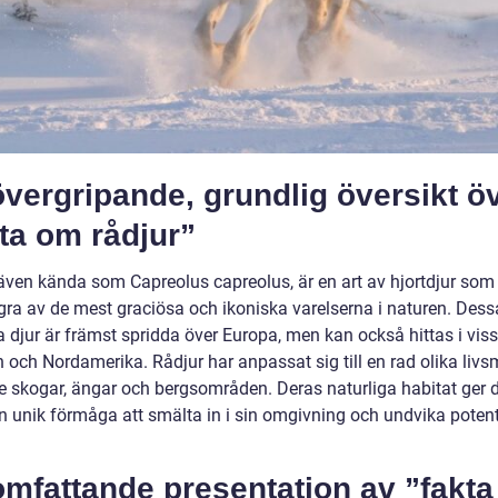
vergripande, grundlig översikt ö
ta om rådjur”
 även kända som Capreolus capreolus, är en art av hjortdjur som
gra av de mest graciösa och ikoniska varelserna i naturen. Dess
 djur är främst spridda över Europa, men kan också hittas i viss
 och Nordamerika. Rådjur har anpassat sig till en rad olika livsm
ve skogar, ängar och bergsområden. Deras naturliga habitat ger
n unik förmåga att smälta in i sin omgivning och undvika potent
omfattande presentation av ”fakt