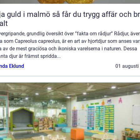
ld i malmö så får du trygg affär och bra
alt
ergripande, grundlig översikt över ”fakta om rådjur” Rådjur, äve
a som Capreolus capreolus, är en art av hjortdjur som anses va
 av de mest graciösa och ikoniska varelserna i naturen. Dessa
nta djur är främst spridda...
da Eklund
01 augusti