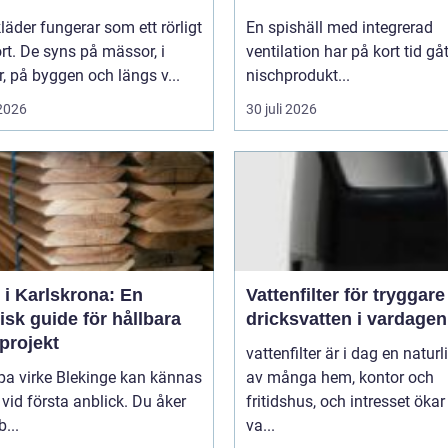
kläder fungerar som ett rörligt
En spishäll med integrerad
ort. De syns på mässor, i
ventilation har på kort tid gåt
r, på byggen och längs v...
nischprodukt...
 2026
30 juli 2026
 i Karlskrona: En
Vattenfilter för tryggare
isk guide för hållbara
dricksvatten i vardagen
projekt
vattenfilter är i dag en naturl
pa virke Blekinge kan kännas
av många hem, kontor och
 vid första anblick. Du åker
fritidshus, och intresset ökar
b...
va...