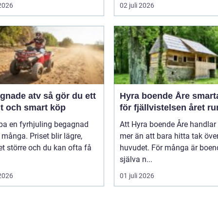
 2026
02 juli 2026
e atv så gör du ett
Hyra boende Åre smarta val
gt och smart köp
för fjällvistelsen året ru
pa en fyrhjuling begagnad
Att Hyra boende Åre handla
 många. Priset blir lägre,
mer än att bara hitta tak öve
t större och du kan ofta få
huvudet. För många är boen
själva n...
 2026
01 juli 2026