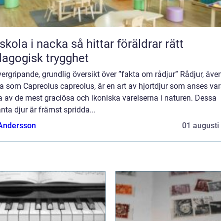
 i nacka så hittar föräldrar rätt
agogisk trygghet
ergripande, grundlig översikt över ”fakta om rådjur” Rådjur, äve
a som Capreolus capreolus, är en art av hjortdjur som anses va
 av de mest graciösa och ikoniska varelserna i naturen. Dessa
nta djur är främst spridda...
 Andersson
01 augusti