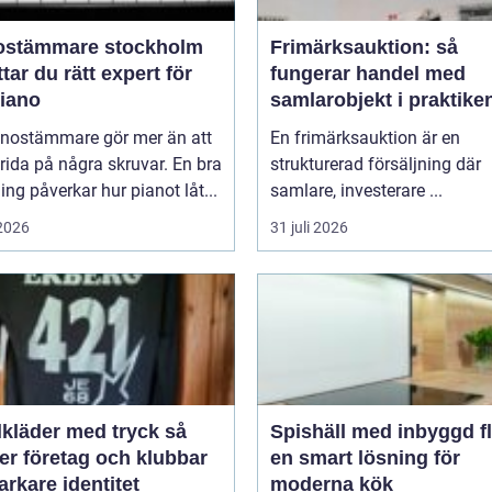
ostämmare stockholm
Frimärksauktion: så
ttar du rätt expert för
fungerar handel med
piano
samlarobjekt i praktike
anostämmare gör mer än att
En frimärksauktion är en
rida på några skruvar. En bra
strukturerad försäljning där
ng påverkar hur pianot låt...
samlare, investerare ...
 2026
31 juli 2026
lkläder med tryck så
Spishäll med inbyggd fl
er företag och klubbar
en smart lösning för
arkare identitet
moderna kök