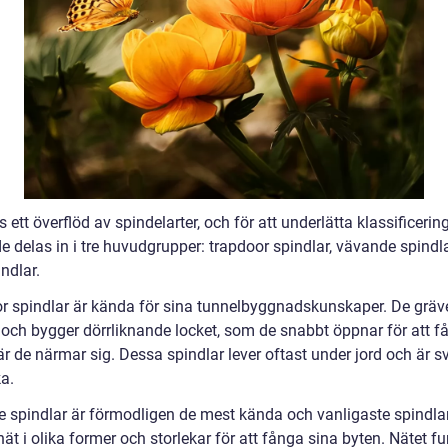
s ett överflöd av spindelarter, och för att underlätta klassificerin
e delas in i tre huvudgrupper: trapdoor spindlar, vävande spindl
ndlar.
r spindlar är kända för sina tunnelbyggnadskunskaper. De gräve
och bygger dörrliknande locket, som de snabbt öppnar för att f
r de närmar sig. Dessa spindlar lever oftast under jord och är sv
a.
 spindlar är förmodligen de mest kända och vanligaste spindla
ät i olika former och storlekar för att fånga sina byten. Nätet f