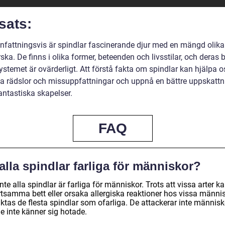
sats:
attningsvis är spindlar fascinerande djur med en mängd olika
rska. De finns i olika former, beteenden och livsstilar, och deras 
systemet är ovärderligt. Att förstå fakta om spindlar kan hjälpa o
a rädslor och missuppfattningar och uppnå en bättre uppskattn
antastiska skapelser.
FAQ
alla spindlar farliga för människor?
inte alla spindlar är farliga för människor. Trots att vissa arter k
tsamma bett eller orsaka allergiska reaktioner hos vissa männis
ktas de flesta spindlar som ofarliga. De attackerar inte människ
e inte känner sig hotade.