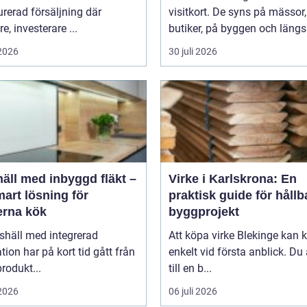
urerad försäljning där
visitkort. De syns på mässor,
e, investerare ...
butiker, på byggen och längs 
 2026
30 juli 2026
äll med inbyggd fläkt –
Virke i Karlskrona: En
art lösning för
praktisk guide för hållb
rna kök
byggprojekt
shäll med integrerad
Att köpa virke Blekinge kan
ation har på kort tid gått från
enkelt vid första anblick. Du
rodukt...
till en b...
 2026
06 juli 2026