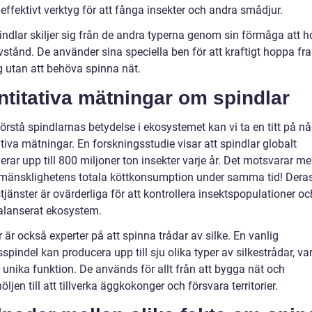
effektivt verktyg för att fånga insekter och andra smådjur.
ndlar skiljer sig från de andra typerna genom sin förmåga att 
vstånd. De använder sina speciella ben för att kraftigt hoppa f
g utan att behöva spinna nät.
titativa mätningar om spindlar
förstå spindlarnas betydelse i ekosystemet kan vi ta en titt på n
tiva mätningar. En forskningsstudie visar att spindlar globalt
ar upp till 800 miljoner ton insekter varje år. Det motsvarar me
mänsklighetens totala köttkonsumption under samma tid! Dera
tjänster är ovärderliga för att kontrollera insektspopulationer oc
 balanserat ekosystem.
 är också experter på att spinna trådar av silke. En vanlig
pindel kan producera upp till sju olika typer av silkestrådar, va
 unika funktion. De används för allt från att bygga nät och
ljen till att tillverka äggkokonger och försvara territorier.