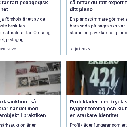
drar rätt pedagogisk
så hittar du rätt expert 
ghet
ditt piano
lja förskola är ett av de
En pianostämmare gör mer ä
aste besluten
bara vrida på några skruvar.
rnsföräldrar tar. Omsorg,
stämning påverkar hur pianot 
et, pedagog...
usti 2026
31 juli 2026
ärksauktion: så
Profilkläder med tryck så
erar handel med
bygger företag och klu
robjekt i praktiken
en starkare identitet
märksauktion är en
Profilkläder fungerar som ett 