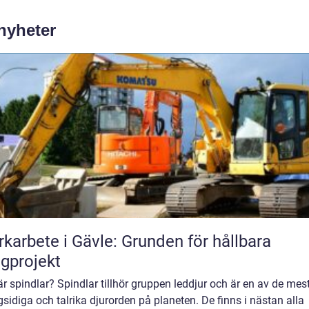
 nyheter
karbete i Gävle: Grunden för hållbara
gprojekt
r spindlar? Spindlar tillhör gruppen leddjur och är en av de mes
idiga och talrika djurorden på planeten. De finns i nästan alla