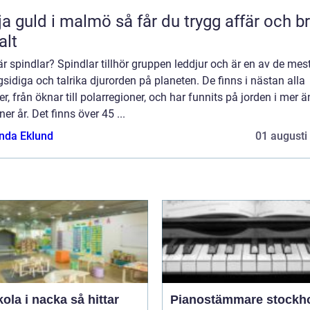
ld i malmö så får du trygg affär och bra
alt
r spindlar? Spindlar tillhör gruppen leddjur och är en av de mes
idiga och talrika djurorden på planeten. De finns i nästan alla
er, från öknar till polarregioner, och har funnits på jorden i mer 
ner år. Det finns över 45 ...
da Eklund
01 augusti
a i nacka så hittar
Pianostämmare stockh