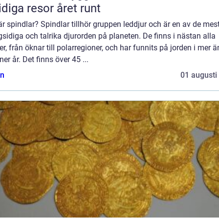
diga resor året runt
r spindlar? Spindlar tillhör gruppen leddjur och är en av de mes
idiga och talrika djurorden på planeten. De finns i nästan alla
er, från öknar till polarregioner, och har funnits på jorden i mer 
ner år. Det finns över 45 ...
n
01 augusti