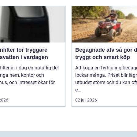
nfilter för tryggare
Begagnade atv så gör du ett
svatten i vardagen
tryggt och smart köp
filter är i dag en naturlig del
Att köpa en fyrhjuling bega
nga hem, kontor och
lockar många. Priset blir lägr
shus, och intresset ökar för
utbudet större och du kan of
e...
 2026
02 juli 2026