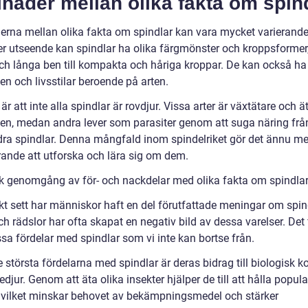
lnader mellan olika fakta om spin
derna mellan olika fakta om spindlar kan vara mycket varierande
ler utseende kan spindlar ha olika färgmönster och kroppsformer,
ch långa ben till kompakta och håriga kroppar. De kan också ha 
n och livsstilar beroende på arten.
r att inte alla spindlar är rovdjur. Vissa arter är växtätare och ä
len, medan andra lever som parasiter genom att suga näring frå
ndra spindlar. Denna mångfald inom spindelriket gör det ännu me
rande att utforska och lära sig om dem.
sk genomgång av för- och nackdelar med olika fakta om spindla
skt sett har människor haft en del förutfattade meningar om spin
h rädslor har ofta skapat en negativ bild av dessa varelser. Det 
sa fördelar med spindlar som vi inte kan bortse från.
 största fördelarna med spindlar är deras bidrag till biologisk ko
djur. Genom att äta olika insekter hjälper de till att hålla popula
 vilket minskar behovet av bekämpningsmedel och stärker