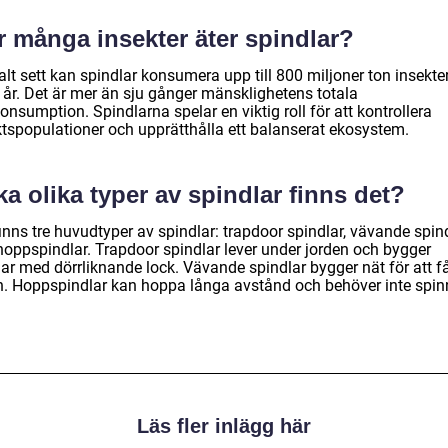
r många insekter äter spindlar?
lt sett kan spindlar konsumera upp till 800 miljoner ton insekte
e år. Det är mer än sju gånger mänsklighetens totala
onsumption. Spindlarna spelar en viktig roll för att kontrollera
ktspopulationer och upprätthålla ett balanserat ekosystem.
ka olika typer av spindlar finns det?
inns tre huvudtyper av spindlar: trapdoor spindlar, vävande spin
hoppspindlar. Trapdoor spindlar lever under jorden och bygger
lar med dörrliknande lock. Vävande spindlar bygger nät för att 
n. Hoppspindlar kan hoppa långa avstånd och behöver inte spi
Läs fler inlägg här