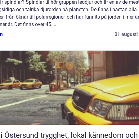
r spindlar? Spindlar tillhör gruppen leddjur och är en av de mes
idiga och talrika djurorden på planeten. De finns i nästan alla
er, från öknar till polarregioner, och har funnits på jorden i mer 
ner år. Det finns över 45 ...
n
01 augusti
rsund trygghet, lokal kännedom och