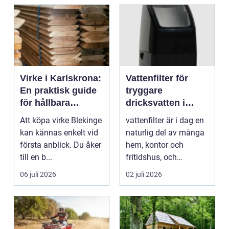
Virke i Karlskrona:
Vattenfilter för
En praktisk guide
tryggare
för hållbara
dricksvatten i
byggprojekt
vardagen
Att köpa virke Blekinge
vattenfilter är i dag en
kan kännas enkelt vid
naturlig del av många
första anblick. Du åker
hem, kontor och
till en b...
fritidshus, och
intresset ökar för va...
06 juli 2026
02 juli 2026