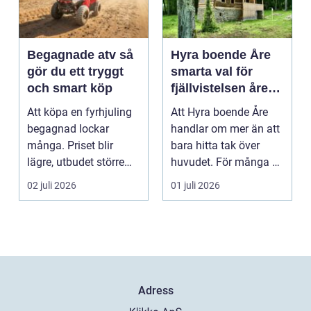
Begagnade atv så
Hyra boende Åre
gör du ett tryggt
smarta val för
och smart köp
fjällvistelsen året
runt
Att köpa en fyrhjuling
Att Hyra boende Åre
begagnad lockar
handlar om mer än att
många. Priset blir
bara hitta tak över
lägre, utbudet större
huvudet. För många är
och du kan ofta få e...
boendet själva n...
02 juli 2026
01 juli 2026
Adress