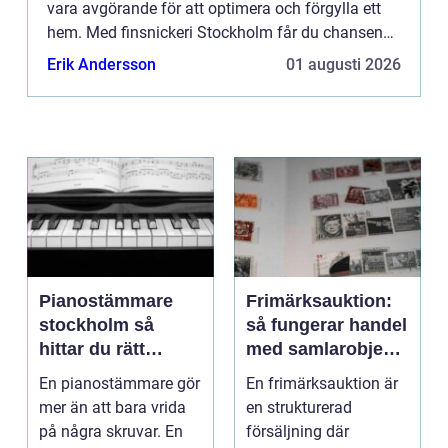
vara avgörande för att optimera och förgylla ett
hem. Med finsnickeri Stockholm får du chansen
att förvandla di...
Erik Andersson
01 augusti 2026
Pianostämmare
Frimärksauktion:
stockholm så
så fungerar handel
hittar du rätt
med samlarobjekt i
expert för ditt
praktiken
En pianostämmare gör
En frimärksauktion är
piano
mer än att bara vrida
en strukturerad
på några skruvar. En
försäljning där