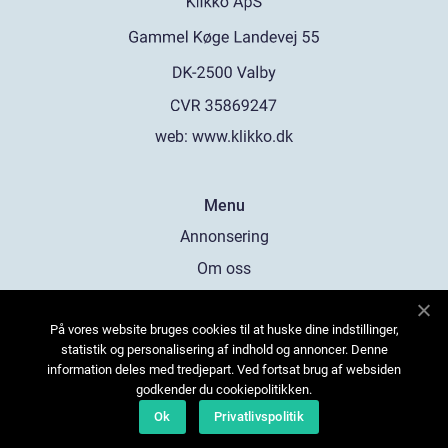
web:
www.klikko.dk
Menu
Annonsering
Om oss
Cookies
På vores website bruges cookies til at huske dine indstillinger,
Kontakta oss
statistik og personalisering af indhold og annoncer. Denne
Sitemap
information deles med tredjepart. Ved fortsat brug af websiden
godkender du cookiepolitikken.
Ok
Privatlivspolitik