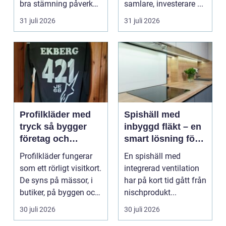
bra stämning påverkar
samlare, investerare ...
hur pianot låt...
31 juli 2026
31 juli 2026
Profilkläder med
Spishäll med
tryck så bygger
inbyggd fläkt – en
företag och
smart lösning för
klubbar en
moderna kök
Profilkläder fungerar
En spishäll med
starkare identitet
som ett rörligt visitkort.
integrerad ventilation
De syns på mässor, i
har på kort tid gått från
butiker, på byggen och
nischprodukt...
längs v...
30 juli 2026
30 juli 2026