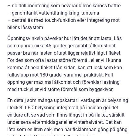
– no-drill-montering som bevarar bilens kaross bättre
– genomtänkt vattentätning kring kanterna
– centrallås med touch-funktion eller integrering mot
bilens låssystem
Öppningsvinkeln påverkar hur lätt det är att lasta. Lås
som öppnar cirka 45 grader ger snabb åtkomst och
passar bra när lasten oftast ligger relativt lågt i flaket.
För den som ofta lastar större föremål, eller vill kunna
komma åt hela flaket från sidan, kan ett lock som kan
fällas upp mot 180 grader vara mer praktiskt. Full
öppning ger maximal åtkomst och förenklar lastning
med truck eller vid större föremål som byggskivor.
En detalj som många uppskattar i vardagen är belysning
i locket. LED-belysning integrerad på insidan gör det
enklare att se vad som finns längst in på flaket, särskilt
under sena eftermiddagar eller vinterhalvåret. Det kan
låta som en liten sak, men när ficklampan gång på gång