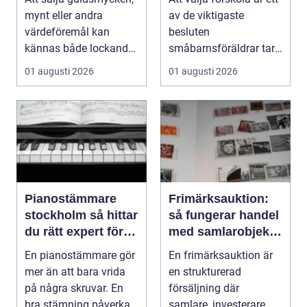
mynt eller andra
av de viktigaste
värdeföremål kan
besluten
kännas både lockande
småbarnsföräldrar tar.
och osäkert på samma
Omsorg, trygghet,
01 augusti 2026
01 augusti 2026
g...
pedagog...
Pianostämmare
Frimärksauktion:
stockholm så hittar
så fungerar handel
du rätt expert för
med samlarobjekt i
ditt piano
praktiken
En pianostämmare gör
En frimärksauktion är
mer än att bara vrida
en strukturerad
på några skruvar. En
försäljning där
bra stämning påverkar
samlare, investerare ...