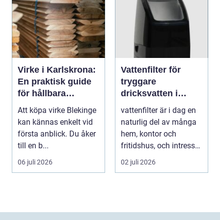
Virke i Karlskrona:
Vattenfilter för
En praktisk guide
tryggare
för hållbara
dricksvatten i
byggprojekt
vardagen
Att köpa virke Blekinge
vattenfilter är i dag en
kan kännas enkelt vid
naturlig del av många
första anblick. Du åker
hem, kontor och
till en b...
fritidshus, och intresset
ökar för va...
06 juli 2026
02 juli 2026