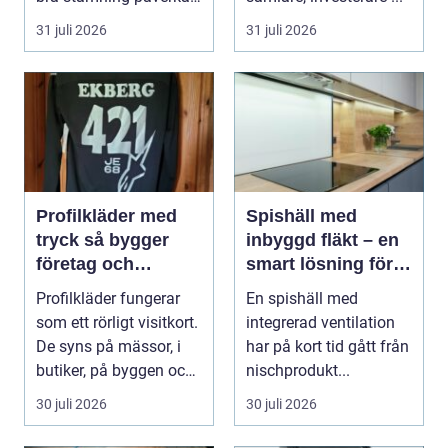
hur pianot låt...
31 juli 2026
31 juli 2026
Profilkläder med
Spishäll med
tryck så bygger
inbyggd fläkt – en
företag och
smart lösning för
klubbar en starkare
moderna kök
Profilkläder fungerar
En spishäll med
identitet
som ett rörligt visitkort.
integrerad ventilation
De syns på mässor, i
har på kort tid gått från
butiker, på byggen och
nischprodukt...
längs v...
30 juli 2026
30 juli 2026