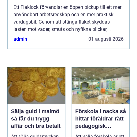
Ett Flaklock förvandlar en öppen pickup till ett mer
användbart arbetsredskap och en mer praktisk
vardagsbil. Genom att stänga flaket skyddas
lasten mot väder, smuts och nyfikna blickar,
samtidigt som bilen får ett renare utseende och
admin
01 augusti 2026
ofta bättre aer...
Sälja guld i malmö
Förskola i nacka så
så får du trygg
hittar föräldrar rätt
affär och bra betalt
pedagogisk
trygghet
Att sälja guldsmycken,
Att välja förskola är ett