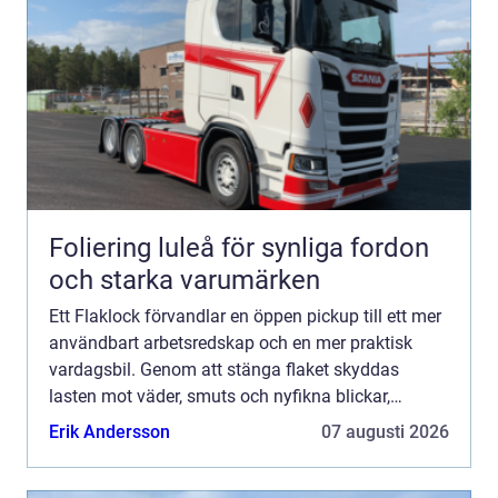
Foliering luleå för synliga fordon
och starka varumärken
Ett Flaklock förvandlar en öppen pickup till ett mer
användbart arbetsredskap och en mer praktisk
vardagsbil. Genom att stänga flaket skyddas
lasten mot väder, smuts och nyfikna blickar,
samtidigt som bilen får ett renare utseende och
Erik Andersson
07 augusti 2026
ofta bättre aer...