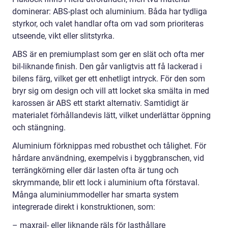
dominerar: ABS-plast och aluminium. Båda har tydliga
styrkor, och valet handlar ofta om vad som prioriteras
utseende, vikt eller slitstyrka.
ABS är en premiumplast som ger en slät och ofta mer
bil-liknande finish. Den går vanligtvis att få lackerad i
bilens färg, vilket ger ett enhetligt intryck. För den som
bryr sig om design och vill att locket ska smälta in med
karossen är ABS ett starkt alternativ. Samtidigt är
materialet förhållandevis lätt, vilket underlättar öppning
och stängning.
Aluminium förknippas med robusthet och tålighet. För
hårdare användning, exempelvis i byggbranschen, vid
terrängkörning eller där lasten ofta är tung och
skrymmande, blir ett lock i aluminium ofta förstaval.
Många aluminiummodeller har smarta system
integrerade direkt i konstruktionen, som:
– maxrail- eller liknande räls för lasthållare