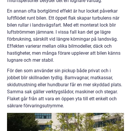
friluftspersoner betyder det en lugnare vardag.
En annan ofta bortglömd effekt är hur locket påverkar
luftflödet runt bilen. Ett öppet flak skapar turbulens när
bilen rullar i landsvägsfart. Med ett monterat lock blir
luftströmmen jämnare. I vissa fall kan det ge lägre
förbrukning, särskilt vid längre körningar på landsväg.
Effekten varierar mellan olika bilmodeller, däck och
hastigheter, men många förare upplever att bilen känns
lugnare och mer stabil.
För den som använder sin pickup både privat och i
jobbet blir skillnaden tydlig. Barnvagnar, matkassar,
skidutrustning eller hundburar får en mer skyddad plats.
Samma sak gäller verktygslådor, maskiner och stegar.
Flaket går från att vara en öppen yta till ett enkelt och
säkrare förvaringsutrymme.