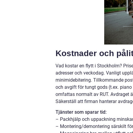
Kostnader och pålit
Vad kostar en flytt i Stockholm? Pris
adresser och veckodag. Vanligt uppläg
minimidebitering. Tillkommande poste
och avgift för tungt gods (t.ex. pian
omfattas normalt av RUT. Avdraget är 
Säkerställ att firman hanterar avdrage
Tjänster som sparar tid:
– Packhjälp och uppackning minskar r
– Montering/demontering särskilt för