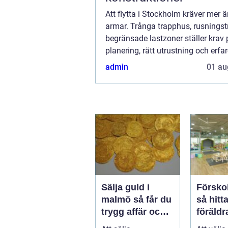
Att flytta i Stockholm kräver mer ä
armar. Trånga trapphus, rusningst
begränsade lastzoner ställer krav 
planering, rätt utrustning och erfa
personal. Med ett genomtänkt uppl
admin
01 au
Sälja guld i
Förskol
malmö så får du
så hitt
trygg affär och
föräldra
bra betalt
pedago