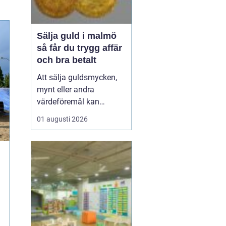
Sälja guld i malmö
så får du trygg affär
och bra betalt
Att sälja guldsmycken,
mynt eller andra
värdeföremål kan
kännas både lockande
01 augusti 2026
och osäkert på samma
gång. Många undrar om
smyckena är värda mer
än bara metallvärdet, hur
processen går till och
vilken köpare som går
att lita på. För den som
söker infor...