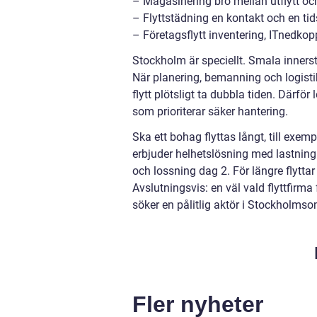
– Magasinering bro mellan utflytt och
– Flyttstädning en kontakt och en tid
– Företagsflytt inventering, ITnedko
Stockholm är speciellt. Smala innerst
När planering, bemanning och logistik
flytt plötsligt ta dubbla tiden. Därför
som prioriterar säker hantering.
Ska ett bohag flyttas långt, till exem
erbjuder helhetslösning med lastning 
och lossning dag 2. För längre flytta
Avslutningsvis: en väl vald flyttfirma 
söker en pålitlig aktör i Stockholms
Fler nyheter