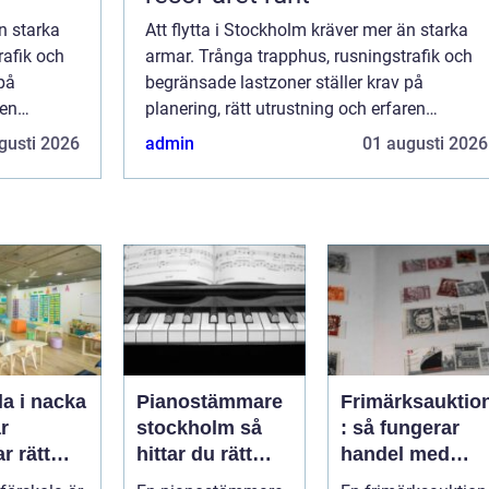
n starka
Att flytta i Stockholm kräver mer än starka
rafik och
armar. Trånga trapphus, rusningstrafik och
på
begränsade lastzoner ställer krav på
ren
planering, rätt utrustning och erfaren
ägg bli...
personal. Med ett genomtänkt upplägg bli...
gusti 2026
admin
01 augusti 2026
a i nacka
Pianostämmare
Frimärksauktio
ar
stockholm så
: så fungerar
r rätt
hittar du rätt
handel med
gisk
expert för ditt
samlarobjekt i