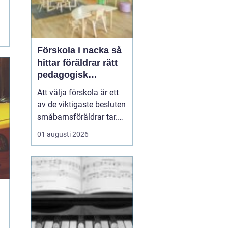
Förskola i nacka så
hittar föräldrar rätt
pedagogisk
trygghet
Att välja förskola är ett
av de viktigaste besluten
småbarnsföräldrar tar.
Omsorg, trygghet,
01 augusti 2026
pedagogik och praktisk
vardagslogistik ska
fungera tillsammans,
gärna under många år. I
Nacka finns ett brett
utbud av förskolor, både
kommunala och
friståen...