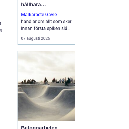
hållbara
byggprojekt
Markarbete Gävle
handlar om allt som sker
g
innan första spiken slås
ag
i eller första
07 augusti 2026
betongplattan gjuts, och
utgör den avgörande
grunden för ett tryggt...
Betongarbeten