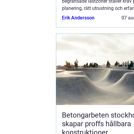
begränsade lastzoner ställer krav 
planering, rätt utrustning och erfa
personal. Med ett genomtänkt uppl
Erik Andersson
07 au
Betongarbeten stockhol
skapar proffs hållbara
konstruktioner