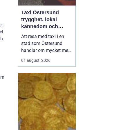
Taxi Östersund
trygghet, lokal
r.
kännedom och
el
smidiga resor året
Att resa med taxi i en
ch
runt
stad som Östersund
handlar om mycket mer
än att bara ta sig från
01 augusti 2026
punkt A till punkt B.
Väglag, väder,
som
lokalkännedom och
tillgänglighet spelar stor
roll, särskilt i en region
där vintern är lång, snön
ligger djup och
avstånden i...