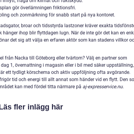
 inflytt; fråga om klimat och fuktskydd.
splan gör överlämningen friktionsfri.
ppling och zonmärkning för snabb start på nya kontoret.
adsgator, broar och tidsstyrda lastzoner kräver exakta tidsfönste
 hänger ihop blir flyttdagen lugn. När de inte gör det kan en enk
 lönar det sig att välja en erfaren aktör som kan stadens villkor o
pel från Nacka till Göteborg eller tvärtom? Välj en partner som
dag 1, övernattning i magasin eller i bil med säker uppställning,
r är ett tydligt körschema och aktiv uppföljning ofta avgörande.
frigör tid och energi till allt annat som händer vid en flytt. Den 
området kan med fördel titta närmare på
aj-expresservice.nu
.
Läs fler inlägg här