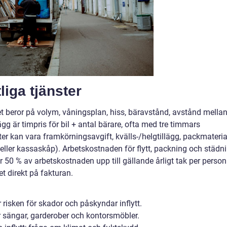
liga tjänster
et beror på volym, våningsplan, hiss, bäravstånd, avstånd mella
g är timpris för bil + antal bärare, ofta med tre timmars
r kan vara framkörningsavgift, kvälls-/helgtillägg, packmateria
o eller kassaskåp). Arbetskostnaden för flytt, packning och städn
50 % av arbetskostnaden upp till gällande årligt tak per person
t direkt på fakturan.
isken för skador och påskyndar inflytt.
 sängar, garderober och kontorsmöbler.