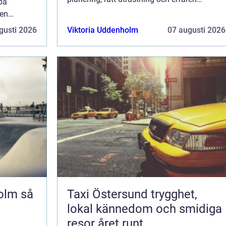
på
personal. Med ett genomtänkt upplägg bli...
ren
ägg bli...
gusti 2026
Viktoria Uddenholm
07 augusti 2026
m så
Taxi Östersund trygghet,
lokal kännedom och smidiga
resor året runt