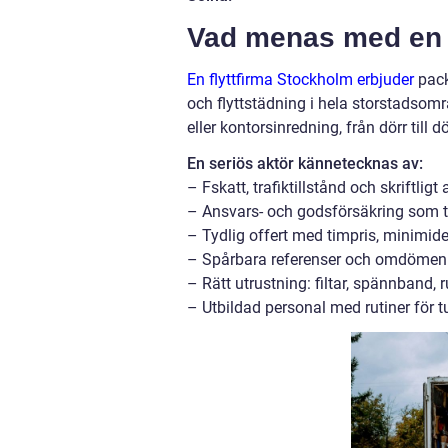
Vad menas med en f
En flyttfirma Stockholm erbjuder
pack
och flyttstädning i hela storstadsom
eller kontorsinredning, från dörr till 
En seriös aktör kännetecknas av:
– Fskatt, trafiktillstånd och skriftli
– Ansvars- och godsförsäkring som t
– Tydlig offert med timpris, minimide
– Spårbara referenser och omdömen 
– Rätt utrustning: filtar, spännband, r
– Utbildad personal med rutiner för t