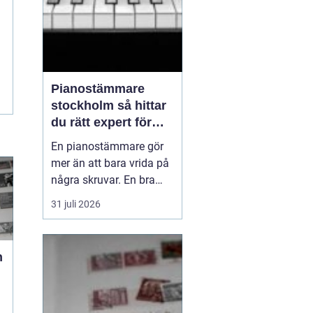
Pianostämmare
stockholm så hittar
du rätt expert för
ditt piano
En pianostämmare gör
mer än att bara vrida på
några skruvar. En bra
stämning påverkar hur
31 juli 2026
pianot låter, känns och
håller över tid. I en stad
som Stockholm, där
n
många bor i lägenhet
och klimatet växlar
kraftigt mellan