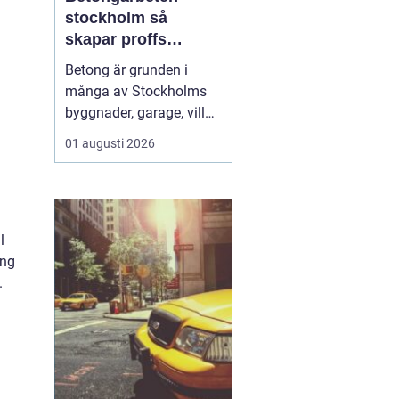
stockholm så
skapar proffs
hållbara
Betong är grunden i
konstruktioner
många av Stockholms
byggnader, garage, villor
och industrifastigheter.
01 augusti 2026
När man pratar om
betongarbeten
n
Stockholm handlar det
både om stabila grunder,
l
välgjutna stommar och
ing
snygga ytor som håller
.
länge. För den som
planerar ett byg...