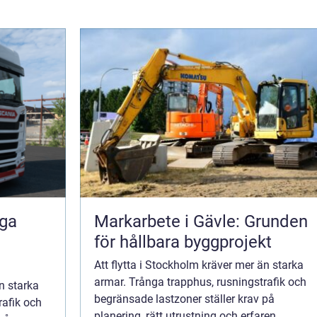
iga
Markarbete i Gävle: Grunden
för hållbara byggprojekt
Att flytta i Stockholm kräver mer än starka
armar. Trånga trapphus, rusningstrafik och
n starka
begränsade lastzoner ställer krav på
rafik och
planering, rätt utrustning och erfaren