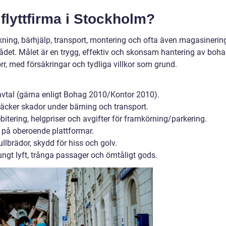
lyttfirma i Stockholm?
ning, bärhjälp, transport, montering och ofta även magasinerin
rådet. Målet är en trygg, effektiv och skonsam hantering av boh
dörr, med försäkringar och tydliga villkor som grund.
gt avtal (gärna enligt Bohag 2010/Kontor 2010).
äcker skador under bärning och transport.
bitering, helgpriser och avgifter för framkörning/parkering.
på oberoende plattformar.
ullbrädor, skydd för hiss och golv.
ungt lyft, trånga passager och ömtåligt gods.