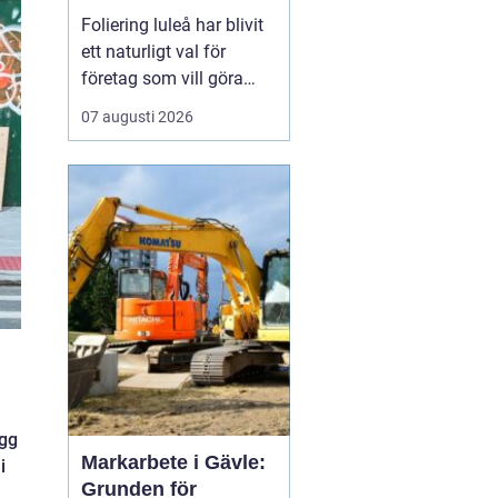
Foliering luleå har blivit
ett naturligt val för
företag som vill göra
sina fordon till tydliga
07 augusti 2026
ambassadörer på
vägarna. Genom att klä
in bilar, lastbilar eller
cyklar i snygg folie får
företag ett rörligt
skyltfönster som arbetar
dygnet runt, året o...
ägg
Markarbete i Gävle:
i
Grunden för