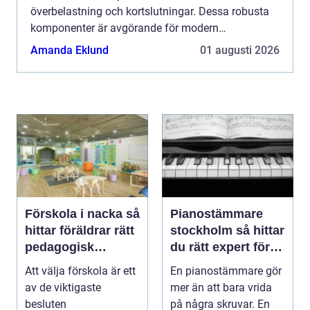
överbelastning och kortslutningar. Dessa robusta
komponenter är avgörande för modern
strömförs&o...
Amanda Eklund
01 augusti 2026
Förskola i nacka så
Pianostämmare
hittar föräldrar rätt
stockholm så hittar
pedagogisk
du rätt expert för
trygghet
ditt piano
Att välja förskola är ett
En pianostämmare gör
av de viktigaste
mer än att bara vrida
besluten
på några skruvar. En