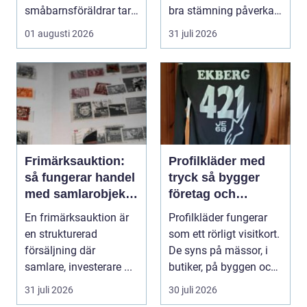
småbarnsföräldrar tar.
bra stämning påverkar
Omsorg, trygghet,
hur pianot låt...
01 augusti 2026
31 juli 2026
pedagog...
Frimärksauktion:
Profilkläder med
så fungerar handel
tryck så bygger
med samlarobjekt i
företag och
praktiken
klubbar en starkare
En frimärksauktion är
Profilkläder fungerar
identitet
en strukturerad
som ett rörligt visitkort.
försäljning där
De syns på mässor, i
samlare, investerare ...
butiker, på byggen och
längs v...
31 juli 2026
30 juli 2026