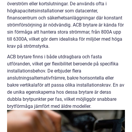
överström eller kortslutningar. De används ofta i
högkapacitetsinstallationer som datacenter,
finanscentrum och säkerhetsanläggningar där konstant
strömförsörjning är nödvändig. ACB brytare är kända för
sin förmåga att hantera stora strömmar, från 800A upp
till 6300A, vilket gör dem idealiska för miljöer med höga
krav på strömstyrka.
ACB brytare finns i både utdragbara och fasta
utföranden, vilket ger flexibilitet beroende på specifika
installationsbehov. De erbjuder flera
anslutningsalternativfrämre, bakre horisontella eller
bakre vertikalaför att passa olika installationskrav. En av
de unika egenskaperna hos dessa brytare är deras
dubbla brytpunkter per fas, vilket möjliggör snabbare
brytförmåga jämfört med äldre modeller.