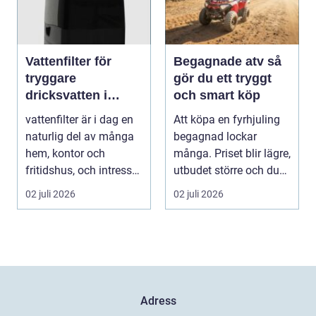
Vattenfilter för
Begagnade atv så
tryggare
gör du ett tryggt
dricksvatten i
och smart köp
vardagen
vattenfilter är i dag en
Att köpa en fyrhjuling
naturlig del av många
begagnad lockar
hem, kontor och
många. Priset blir lägre,
fritidshus, och intresset
utbudet större och du
ökar för va...
kan ofta få e...
02 juli 2026
02 juli 2026
Adress