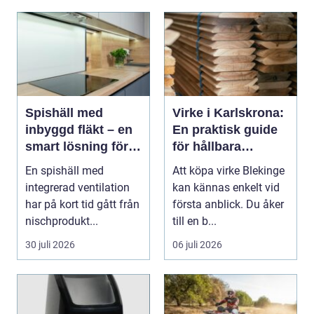
Spishäll med
Virke i Karlskrona:
inbyggd fläkt – en
En praktisk guide
smart lösning för
för hållbara
moderna kök
byggprojekt
En spishäll med
Att köpa virke Blekinge
integrerad ventilation
kan kännas enkelt vid
har på kort tid gått från
första anblick. Du åker
nischprodukt...
till en b...
30 juli 2026
06 juli 2026