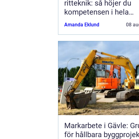
ritteknik: så höjer du
kompetensen i hela
produktionskedjan
Amanda Eklund
08 au
Markarbete i Gävle: G
för hållbara byggprojek