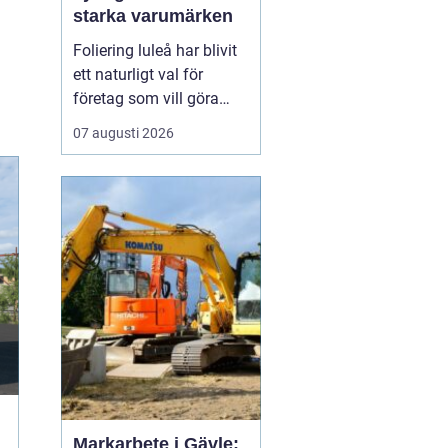
starka varumärken
Foliering luleå har blivit
ett naturligt val för
företag som vill göra
sina fordon till tydliga
07 augusti 2026
ambassadörer på
vägarna. Genom att klä
in bilar, lastbilar eller
cyklar i snygg folie får
företag ett rörligt
skyltfönster som arbetar
dygnet runt, året o...
Markarbete i Gävle: