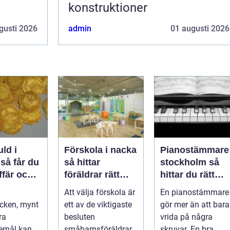
konstruktioner
gusti 2026
admin
01 augusti 2026
uld i
Förskola i nacka
Pianostämmare
u
så hittar
stockholm så
ffär och
föräldrar rätt
hittar du rätt
alt
pedagogisk
expert för ditt
Att välja förskola är
En pianostämmare
trygghet
piano
cken, mynt
ett av de viktigaste
gör mer än att bara
ra
besluten
vrida på några
emål kan
småbarnsföräldrar
skruvar. En bra