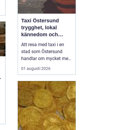
Taxi Östersund
trygghet, lokal
kännedom och
smidiga resor året
Att resa med taxi i en
runt
stad som Östersund
handlar om mycket mer
än att bara ta sig från
01 augusti 2026
punkt A till punkt B.
Väglag, väder,
lokalkännedom och
tillgänglighet spelar stor
roll, särskilt i en region
där vintern är lång, snön
ligger djup och
avstånden i...