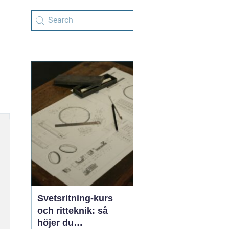
Svetsritning-kurs
och ritteknik: så
höjer du