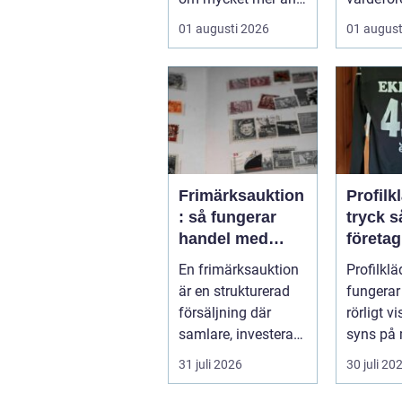
att bara ta sig från
kännas 
01 augusti 2026
01 august
punkt A till...
lockand
osäkert
g...
Frimärksauktion
Profilk
: så fungerar
tryck så bygger
handel med
företa
samlarobjekt i
klubba
En frimärksauktion
Profilklä
praktiken
starkar
är en strukturerad
fungerar
identit
försäljning där
rörligt vi
samlare, investerare
syns på 
...
butiker,
31 juli 2026
30 juli 20
och längs