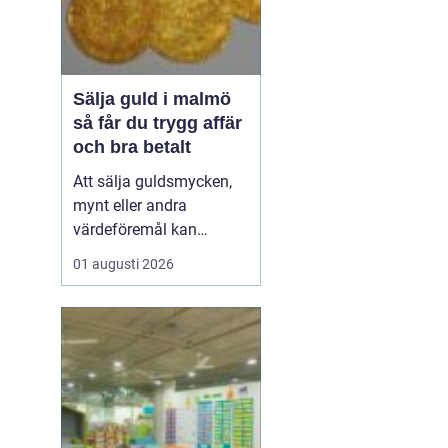
Sälja guld i malmö
så får du trygg affär
och bra betalt
Att sälja guldsmycken,
mynt eller andra
värdeföremål kan
kännas både lockande
01 augusti 2026
och osäkert på samma
gång. Många undrar om
smyckena är värda mer
än bara metallvärdet, hur
processen går till och
vilken köpare som går
att lita på. För den som
söker infor...