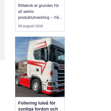
kompetensen i hela
Ritteknik är grunden för
produktionskedjan
all seriös
produktutveckling – från
enkla förband till
08 augusti 2026
komplexa
maskinanläggningar.
När ritningen är
genomtänkt kan
produkten tillverkas,
kontrolleras och
underhållas ...
Foliering luleå för
synliga fordon och