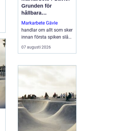
Grunden för
hållbara
byggprojekt
Markarbete Gävle
handlar om allt som sker
innan första spiken slås
i eller första
07 augusti 2026
betongplattan gjuts, och
utgör den avgörande
grunden för ett tryggt...