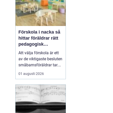
Förskola i nacka så
hittar föräldrar rätt
pedagogisk
trygghet
Att välja förskola är ett
av de viktigaste besluten
småbarnsföräldrar tar.
Omsorg, trygghet,
01 augusti 2026
pedagogik och praktisk
vardagslogistik ska
fungera tillsammans,
gärna under många år. I
Nacka finns ett brett
utbud av förskolor, både