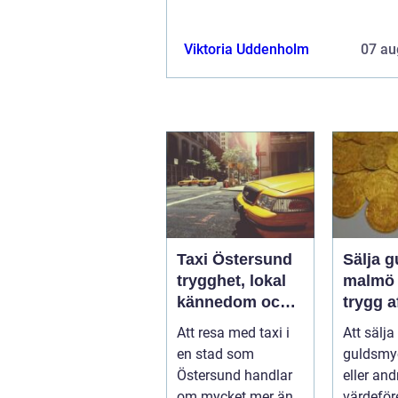
Viktoria Uddenholm
07 au
Taxi Östersund
Sälja g
trygghet, lokal
malmö så får d
kännedom och
trygg a
smidiga resor
bra bet
Att resa med taxi i
Att sälja
året runt
en stad som
guldsmy
Östersund handlar
eller and
om mycket mer än
värdeför