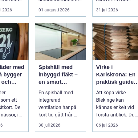
både
tar. Omsorg,
stämning påverkar
i 2026
01 augusti 2026
31 juli 2026
e och
trygghet, pedagog...
hur pianot låt...
 på samma
läder med
Spishäll med
Virke i
inbyggd fläkt –
Karlskrona: En
g och
en smart
praktisk guide
r en
lösning för
för hållbara
der
En spishäll med
Att köpa virke
e
moderna kök
byggprojekt
 som ett
integrerad
Blekinge kan
et
sitkort. De
ventilation har på
kännas enkelt vid
mässor, i
kort tid gått från
första anblick. Du
 på byggen
nischprodukt...
åker till en b...
26
30 juli 2026
06 juli 2026
 v...