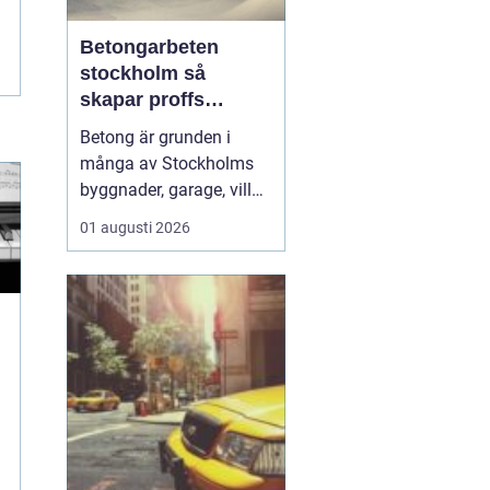
Betongarbeten
stockholm så
skapar proffs
hållbara
Betong är grunden i
konstruktioner
många av Stockholms
byggnader, garage, villor
och industrifastigheter.
01 augusti 2026
När man pratar om
betongarbeten
Stockholm handlar det
både om stabila grunder,
välgjutna stommar och
snygga ytor som håller
länge. För den som
planerar ett byg...