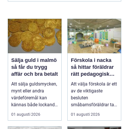
Sälja guld i malmö
Förskola i nacka
så får du trygg
så hittar föräldrar
affär och bra betalt
rätt pedagogisk
trygghet
Att sälja guldsmycken,
Att välja förskola är ett
mynt eller andra
av de viktigaste
värdeföremål kan
besluten
kännas både lockande
småbarnsföräldrar tar.
och osäkert på samma
Omsorg, trygghet,
01 augusti 2026
01 augusti 2026
g...
pedagog...