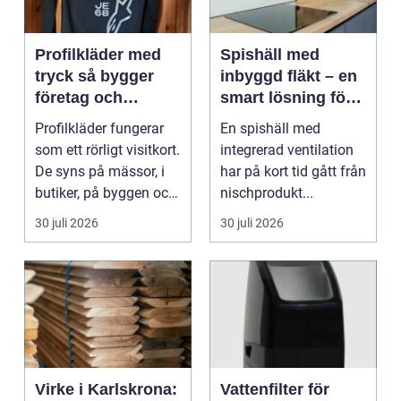
Profilkläder med
Spishäll med
tryck så bygger
inbyggd fläkt – en
företag och
smart lösning för
klubbar en
moderna kök
Profilkläder fungerar
En spishäll med
starkare identitet
som ett rörligt visitkort.
integrerad ventilation
De syns på mässor, i
har på kort tid gått från
butiker, på byggen och
nischprodukt...
längs v...
30 juli 2026
30 juli 2026
Virke i Karlskrona:
Vattenfilter för