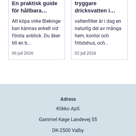
En praktisk guide
tryggare
för hållbara
dricksvatten i
byggprojekt
vardagen
Att köpa virke Blekinge
vattenfilter är i dag en
kan kännas enkelt vid
naturlig del av många
första anblick. Du åker
hem, kontor och
till en b...
fritidshus, och
intresset ökar för va...
06 juli 2026
02 juli 2026
Adress