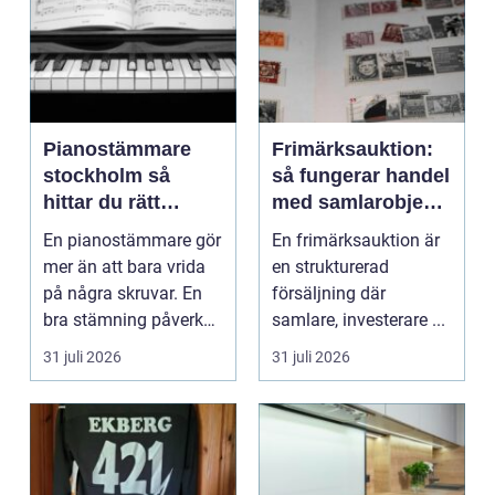
Pianostämmare
Frimärksauktion:
stockholm så
så fungerar handel
hittar du rätt
med samlarobjekt i
expert för ditt
praktiken
En pianostämmare gör
En frimärksauktion är
piano
mer än att bara vrida
en strukturerad
på några skruvar. En
försäljning där
bra stämning påverkar
samlare, investerare ...
hur pianot låt...
31 juli 2026
31 juli 2026