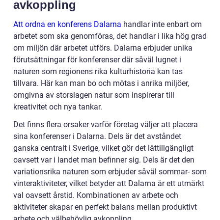
avkoppling
Att ordna en konferens Dalarna
handlar inte enbart om
arbetet som ska genomföras, det handlar i lika hög grad
om miljön där arbetet utförs. Dalarna erbjuder unika
förutsättningar för konferenser där såväl lugnet i
naturen som regionens rika kulturhistoria kan tas
tillvara. Här kan man bo och mötas i anrika miljöer,
omgivna av storslagen natur som inspirerar till
kreativitet och nya tankar.
Det finns flera orsaker varför företag väljer att placera
sina konferenser i Dalarna. Dels är det avståndet
ganska centralt i Sverige, vilket gör det lättillgängligt
oavsett var i landet man befinner sig. Dels är det den
variationsrika naturen som erbjuder såväl sommar- som
vinteraktiviteter, vilket betyder att Dalarna är ett utmärkt
val oavsett årstid. Kombinationen av arbete och
aktiviteter skapar en perfekt balans mellan produktivt
arbete och välbehövlig avkoppling.