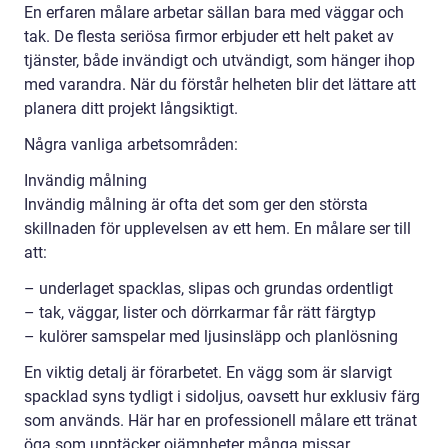
En erfaren målare arbetar sällan bara med väggar och
tak. De flesta seriösa firmor erbjuder ett helt paket av
tjänster, både invändigt och utvändigt, som hänger ihop
med varandra. När du förstår helheten blir det lättare att
planera ditt projekt långsiktigt.
Några vanliga arbetsområden:
Invändig målning
Invändig målning är ofta det som ger den största
skillnaden för upplevelsen av ett hem. En målare ser till
att:
– underlaget spacklas, slipas och grundas ordentligt
– tak, väggar, lister och dörrkarmar får rätt färgtyp
– kulörer samspelar med ljusinsläpp och planlösning
En viktig detalj är förarbetet. En vägg som är slarvigt
spacklad syns tydligt i sidoljus, oavsett hur exklusiv färg
som används. Här har en professionell målare ett tränat
öga som upptäcker ojämnheter många missar.