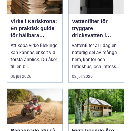
Virke i Karlskrona:
Vattenfilter för
En praktisk guide
tryggare
för hållbara
dricksvatten i
byggprojekt
vardagen
Att köpa virke Blekinge
vattenfilter är i dag en
kan kännas enkelt vid
naturlig del av många
första anblick. Du åker
hem, kontor och
till en b...
fritidshus, och intresset
ökar för va...
06 juli 2026
02 juli 2026
Begagnade atv så
Hyra boende Åre