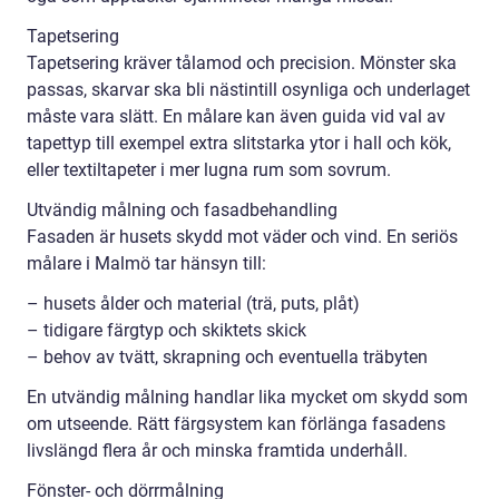
Tapetsering
Tapetsering kräver tålamod och precision. Mönster ska
passas, skarvar ska bli nästintill osynliga och underlaget
måste vara slätt. En målare kan även guida vid val av
tapettyp till exempel extra slitstarka ytor i hall och kök,
eller textiltapeter i mer lugna rum som sovrum.
Utvändig målning och fasadbehandling
Fasaden är husets skydd mot väder och vind. En seriös
målare i Malmö tar hänsyn till:
– husets ålder och material (trä, puts, plåt)
– tidigare färgtyp och skiktets skick
– behov av tvätt, skrapning och eventuella träbyten
En utvändig målning handlar lika mycket om skydd som
om utseende. Rätt färgsystem kan förlänga fasadens
livslängd flera år och minska framtida underhåll.
Fönster- och dörrmålning