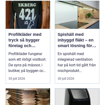
Profilkläder med
Spishäll med
tryck så bygger
inbyggd fläkt – en
företag och
smart lösning för
klubbar en starkare
moderna kök
Profilkläder fungerar
En spishäll med
identitet
som ett rörligt visitkort.
integrerad ventilation
De syns på mässor, i
har på kort tid gått från
butiker, på byggen och
nischprodukt...
längs v...
30 juli 2026
30 juli 2026