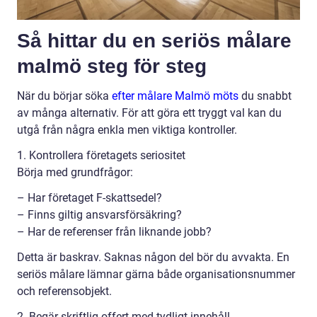
Så hittar du en seriös målare
malmö steg för steg
När du börjar söka
efter målare Malmö möts
du snabbt
av många alternativ. För att göra ett tryggt val kan du
utgå från några enkla men viktiga kontroller.
1. Kontrollera företagets seriositet
Börja med grundfrågor:
– Har företaget F-skattsedel?
– Finns giltig ansvarsförsäkring?
– Har de referenser från liknande jobb?
Detta är baskrav. Saknas någon del bör du avvakta. En
seriös målare lämnar gärna både organisationsnummer
och referensobjekt.
2. Begär skriftlig offert med tydligt innehåll