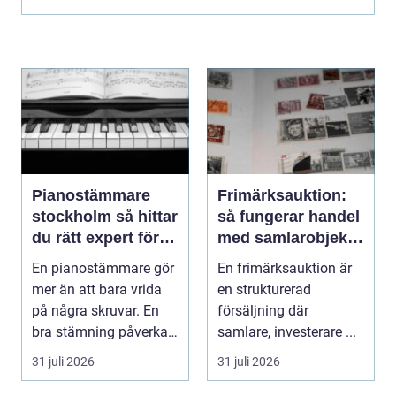
att v...
Pianostämmare
Frimärksauktion:
stockholm så hittar
så fungerar handel
du rätt expert för
med samlarobjekt i
ditt piano
praktiken
En pianostämmare gör
En frimärksauktion är
mer än att bara vrida
en strukturerad
på några skruvar. En
försäljning där
bra stämning påverkar
samlare, investerare ...
hur pianot låt...
31 juli 2026
31 juli 2026