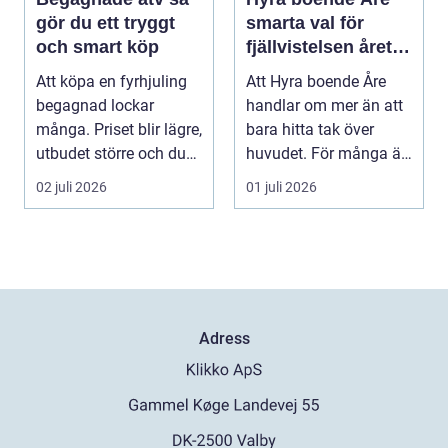
gör du ett tryggt
smarta val för
och smart köp
fjällvistelsen året
runt
Att köpa en fyrhjuling
Att Hyra boende Åre
begagnad lockar
handlar om mer än att
många. Priset blir lägre,
bara hitta tak över
utbudet större och du
huvudet. För många är
kan ofta få e...
boendet själva n...
02 juli 2026
01 juli 2026
Adress