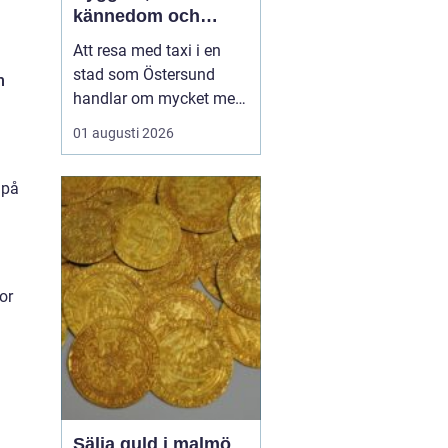
kännedom och
smidiga resor året
Att resa med taxi i en
runt
stad som Östersund
m
handlar om mycket mer
än att bara ta sig från
01 augusti 2026
punkt A till punkt B.
Väglag, väder,
 på
lokalkännedom och
tillgänglighet spelar stor
roll, särskilt i en region
där vintern är lång, snön
ligger djup och
or
avstånden i...
Sälja guld i malmö