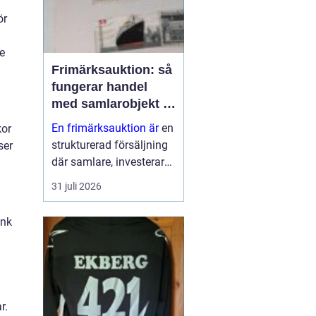
ör
e
Frimärksauktion: så
fungerar handel
med samlarobjekt i
praktiken
En frimärksauktion är
en
kor
strukturerad försäljning
ser
där samlare, investerare
och nybörjare köper och
31 juli 2026
säljer frimärken genom
budgivning. Auktionen ...
ank
r.