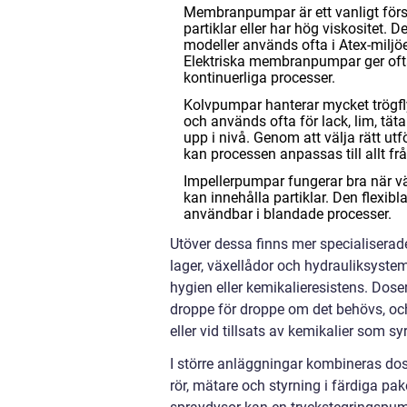
Membranpumpar är ett vanligt första
partiklar eller har hög viskositet. 
modeller används ofta i Atex-miljöer,
Elektriska membranpumpar ger ofta
kontinuerliga processer.
Kolvpumpar hanterar mycket trögfly
och används ofta för lack, lim, tä
upp i nivå. Genom att välja rätt utf
kan processen anpassas till allt fr
Impellerpumpar fungerar bra när v
kan innehålla partiklar. Den flexib
användbar i blandade processer.
Utöver dessa finns mer specialiserad
lager, växellådor och hydrauliksyst
hygien eller kemikalieresistens. Dos
droppe för droppe om det behövs, oc
eller vid tillsats av kemikalier som sy
I större anläggningar kombineras dos
rör, mätare och styrning i färdiga pa