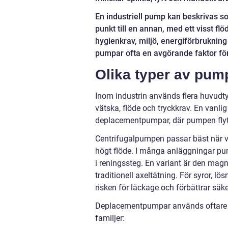
En industriell pump kan beskrivas s
punkt till en annan, med ett visst f
hygienkrav, miljö, energiförbrukning
pumpar ofta en avgörande faktor för
Olika typer av pum
Inom industrin används flera huvudty
vätska, flöde och tryckkrav. En vanl
deplacementpumpar, där pumpen flytt
Centrifugalpumpen passar bäst när vä
högt flöde. I många anläggningar pum
i reningssteg. En variant är den mag
traditionell axeltätning. För syror, 
risken för läckage och förbättrar säk
Deplacementpumpar används oftare för
familjer: