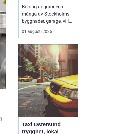
hållbara
Betong är grunden i
konstruktioner
många av Stockholms
byggnader, garage, villor
och industrifastigheter.
01 augusti 2026
När man pratar om
betongarbeten
Stockholm handlar det
både om stabila grunder,
välgjutna stommar och
snygga ytor som håller
länge. För den som
planerar ett byg...
g
Taxi Östersund
trygghet, lokal