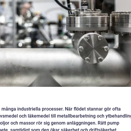
i många industriella processer. När flödet stannar gör ofta
livsmedel och läkemedel till metallbearbetning och ytbehandlin
, oljor och massor rör sig genom anläggningen. Rätt pump
rbete, samtidigt som den ökar säkerhet och driftsäkerhet.