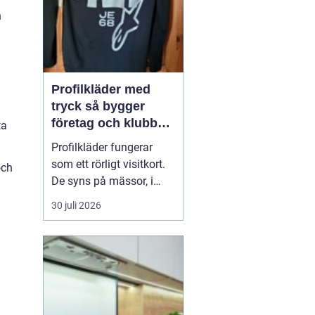
n
Profilkläder med
tryck så bygger
företag och klubbar
ta
en starkare identitet
Profilkläder fungerar
som ett rörligt visitkort.
och
De syns på mässor, i
butiker, på byggen och
30 juli 2026
längs vägarna. När
kläderna är
genomtänkta, håller god
kvalitet och har ett
tydligt tryck skapar de
igenkänning, stolthet