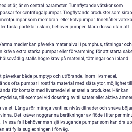
 mediet är, är en central parameter. Tunnflytande vätskor som
r passar för centrifugalpumpar. Trögflytande produkter som sirap
placementpumpar som membran- eller kolvpumpar. Innehåller vätsk
 eller fasta partiklar i slam, behöver pumpen klara dessa utan att
 Varma medier kan påverka materialval i pumphus, tätningar och
n kräva extra starka pumpar eller förvärmning för att starta säke
 hälsovådlig ställs högre krav på material, tätningar och ibland
t påverkar både pumptyp och utförande. Inom livsmedel,
nds ofta pumpar i rostfria material med släta ytor, möjlighet til
da för kontakt med livsmedel eller sterila produkter. Här kan
etydelse, till exempel vid dosering av tillsatser eller aktiva ämne
valet. Långa rör, många ventiler, nivåskillnader och snäva böja
inna. Det kräver noggranna beräkningar av flöde i liter per min
jd. I vissa fall behöver man självsugande pumpar som kan dra u
an att fylla sugledningen i förväg.