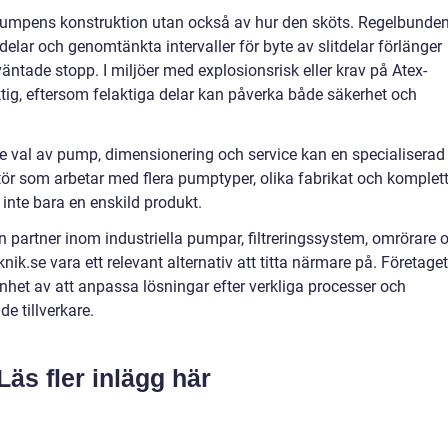
 pumpens konstruktion utan också av hur den sköts. Regelbunde
delar och genomtänkta intervaller för byte av slitdelar förlänger
äntade stopp. I miljöer med explosionsrisk eller krav på Atex-
iktig, eftersom felaktiga delar kan påverka både säkerhet och
e val av pump, dimensionering och service kan en specialiserad
ntör som arbetar med flera pumptyper, olika fabrikat och komplet
, inte bara en enskild produkt.
partner inom industriella pumpar, filtreringssystem, omrörare 
ik.se vara ett relevant alternativ att titta närmare på. Företaget
nhet av att anpassa lösningar efter verkliga processer och
e tillverkare.
Läs fler inlägg här