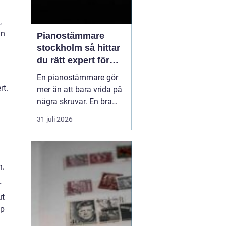
,
an
Pianostämmare
stockholm så hittar
du rätt expert för
ditt piano
En pianostämmare gör
rt.
mer än att bara vrida på
några skruvar. En bra
stämning påverkar hur
31 juli 2026
pianot låter, känns och
håller över tid. I en stad
l
som Stockholm, där
många bor i lägenhet
n.
och klimatet växlar
r
kraftigt mellan
ut
årstiderna, ställs extra
pp
höga kra...