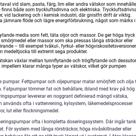
val vid slam, pasta, färg, lim eller andra vätskor som innehålle
De finns både som tryckluftsdrivna och elektriska. Tryckluftsdrivn
 vid lackering och i kemisk industri, där gnistfri drift är viktig.
 jämnare flöde och lägre energiförbrukning, något som märks i
tande media som fett, täta oljor och massor. De ger höga tryck
ta smörjmedel eller massor som ska pressas långa sträckor eller
örande – till exempel tvåkul-, fyrkul- eller högviskositetsversione
ån medeltjocka till extremt sega produkter.
ätskan växlar mellan tunnflytande och trögflytande och dessut
la impellern klarar många typer av vätskor, vilket gör pumpen
e pumpar. Fettpumpar och oljepumpar matar smörjfett och olja ti
em. Fatpumpar tömmer fat och behållare, ibland med krav på hög
eringspumpar levererar en noggrant definierad mängd vätska,
h används ofta i vattenrening, kylsystem, läkemedelsprocesser
ror, lut eller flockningsmedel.
eringspumpar ofta i kompletta doseringssystem. Där ingår tank
ket. För system med långa rörsträckor, höga nivåskillnader eller