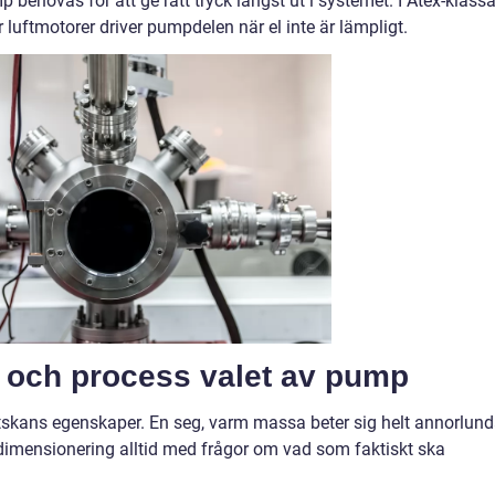
behövas för att ge rätt tryck längst ut i systemet. I Atex-klass
luftmotorer driver pumpdelen när el inte är lämpligt.
 och process valet av pump
tskans egenskaper. En seg, varm massa beter sig helt annorlun
k dimensionering alltid med frågor om vad som faktiskt ska