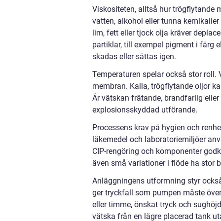
Viskositeten, alltså hur trögflytande
vatten, alkohol eller tunna kemikalie
lim, fett eller tjock olja kräver de
partiklar, till exempel pigment i färg
skadas eller sättas igen.
Temperaturen spelar också stor roll.
membran. Kalla, trögflytande oljor ka
Är vätskan frätande, brandfarlig eller
explosionsskyddad utförande.
Processens krav på hygien och renhe
läkemedel och laboratoriemiljöer anvä
CIP-rengöring och komponenter godkän
även små variationer i flöde ha stor b
Anläggningens utformning styr också 
ger tryckfall som pumpen måste överv
eller timme, önskat tryck och sughö
vätska från en lägre placerad tank ut