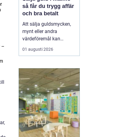
r
så får du trygg affär
a
och bra betalt
Att sälja guldsmycken,
mynt eller andra
värdeföremål kan
kännas både lockande
r –
01 augusti 2026
och osäkert på samma
gång. Många undrar om
om
smyckena är värda mer
än bara metallvärdet, hur
ll
processen går till och
vilken köpare som går
att lita på. För den som
söker infor...
ar,