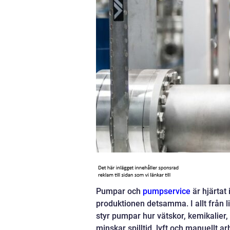
Pumpar och
pumpservice
är hjärtat 
produktionen detsamma. I allt från 
styr pumpar hur vätskor, kemikalier
minskar spilltid, lyft och manuellt a