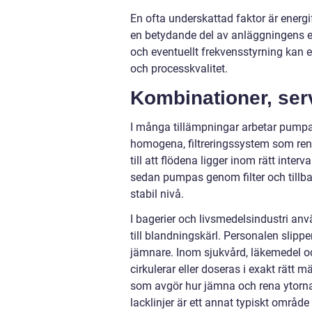
En ofta underskattad faktor är energ
en betydande del av anläggningens elk
och eventuellt frekvensstyrning kan 
och processkvalitet.
Kombinationer, serv
I många tillämpningar arbetar pump
homogena, filtreringssystem som ren
till att flödena ligger inom rätt inter
sedan pumpas genom filter och tillbak
stabil nivå.
I bagerier och livsmedelsindustri anv
till blandningskärl. Personalen slippe
jämnare. Inom sjukvård, läkemedel och 
cirkulerar eller doseras i exakt rätt
som avgör hur jämna och rena ytorna 
lacklinjer är ett annat typiskt område 