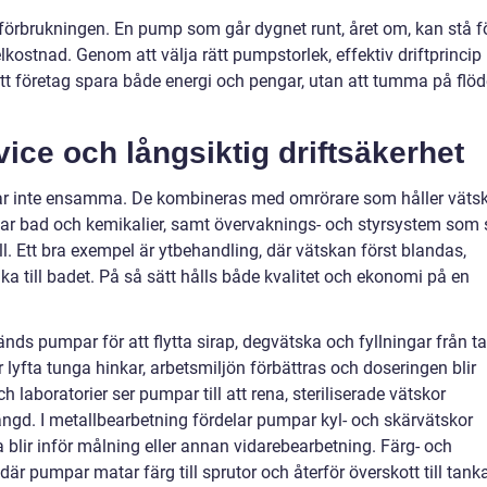
iförbrukningen. En pump som går dygnet runt, året om, kan stå f
ostnad. Genom att välja rätt pumpstorlek, effektiv driftprincip
ett företag spara både energi och pengar, utan att tumma på flöd
ice och långsiktig driftsäkerhet
ar inte ensamma. De kombineras med omrörare som håller väts
ar bad och kemikalier, samt övervaknings- och styrsystem som 
vall. Ett bra exempel är ytbehandling, där vätskan först blandas,
a till badet. På så sätt hålls både kvalitet och ekonomi på en
änds pumpar för att flytta sirap, degvätska och fyllningar från t
r lyfta tunga hinkar, arbetsmiljön förbättras och doseringen blir
laboratorier ser pumpar till att rena, steriliserade vätskor
 mängd. I metallbearbetning fördelar pumpar kyl- och skärvätskor
blir inför målning eller annan vidarebearbetning. Färg- och
där pumpar matar färg till sprutor och återför överskott till tanka