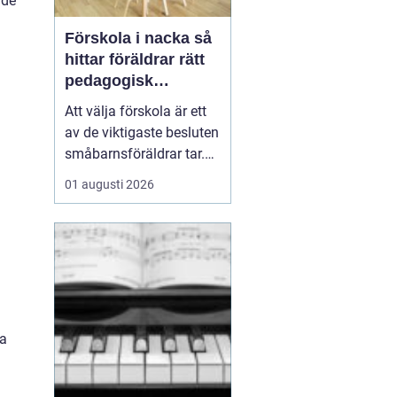
ade
Förskola i nacka så
hittar föräldrar rätt
pedagogisk
trygghet
Att välja förskola är ett
av de viktigaste besluten
småbarnsföräldrar tar.
Omsorg, trygghet,
01 augusti 2026
pedagogik och praktisk
vardagslogistik ska
fungera tillsammans,
gärna under många år. I
Nacka finns ett brett
utbud av förskolor, både
kommunala och
da
friståen...