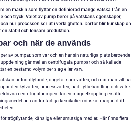
om en maskin som flyttar en definierad mängd vätska från en
löde och tryck. Valet av pump beror på vätskans egenskaper,
 och hur processen ser ut i verkligheten. Därför blir kunskap o
 en stabil och lönsam produktion.
par och när de används
per av pumpar, som var och en har sin naturliga plats beroende
ig uppdelning går mellan centrifugala pumpar och så kallade
ar en bestämd volym per slag eller varv.
tskan är tunnflytande, ungefär som vatten, och när man vill ha
par den kylvatten, processvatten, bad i ytbehandling och vätsk
netdrivna centrifugalpumpen där en magnetkoppling ersätter
lösningsmedel och andra farliga kemikalier minskar magnetdrift
erheten.
 trögflytande, känsliga eller smutsiga medier. Här finns flera