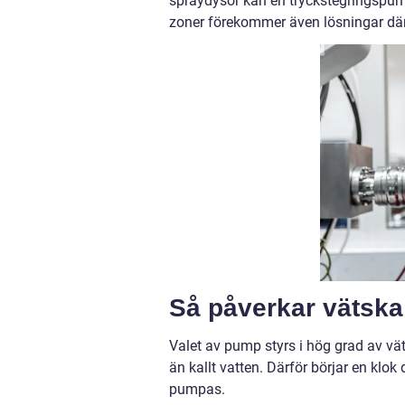
spraydysor kan en tryckstegringspump 
zoner förekommer även lösningar där 
Så påverkar vätska
Valet av pump styrs i hög grad av vä
än kallt vatten. Därför börjar en klo
pumpas.