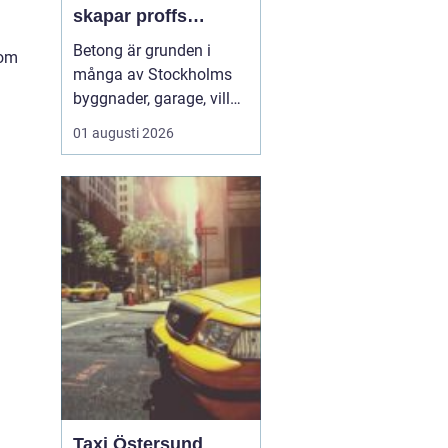
skapar proffs
hållbara
Betong är grunden i
tom
konstruktioner
många av Stockholms
byggnader, garage, villor
och industrifastigheter.
01 augusti 2026
När man pratar om
betongarbeten
Stockholm handlar det
både om stabila grunder,
välgjutna stommar och
snygga ytor som håller
länge. För den som
planerar ett byg...
Taxi Östersund