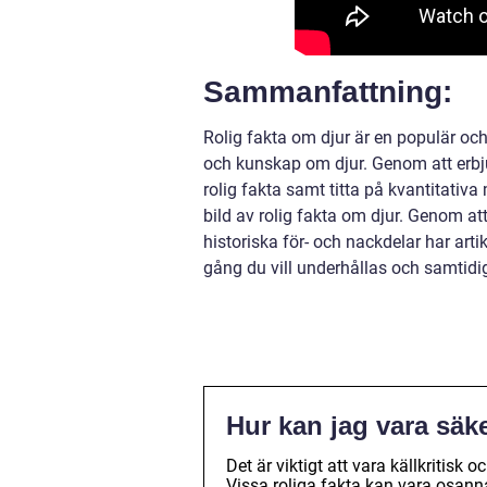
Sammanfattning:
Rolig fakta om djur är en populär oc
och kunskap om djur. Genom att erbju
rolig fakta samt titta på kvantitativa
bild av rolig fakta om djur. Genom at
historiska för- och nackdelar har art
gång du vill underhållas och samtidigt
Hur kan jag vara säke
Det är viktigt att vara källkritis
Vissa roliga fakta kan vara osanna 