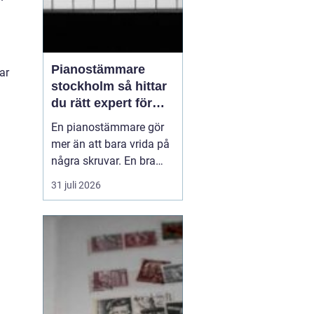
Pianostämmare
ar
stockholm så hittar
du rätt expert för
ditt piano
En pianostämmare gör
mer än att bara vrida på
några skruvar. En bra
stämning påverkar hur
31 juli 2026
pianot låter, känns och
håller över tid. I en stad
som Stockholm, där
många bor i lägenhet
och klimatet växlar
kraftigt mellan
årstiderna, ställs extra
höga kra...