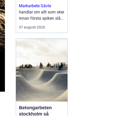
byggprojekt
Markarbete Gävle
handlar om allt som sker
innan första spiken slås
i eller första
07 augusti 2026
betongplattan gjuts, och
utgör den avgörande
grunden för ett tryggt...
Betongarbeten
stockholm så