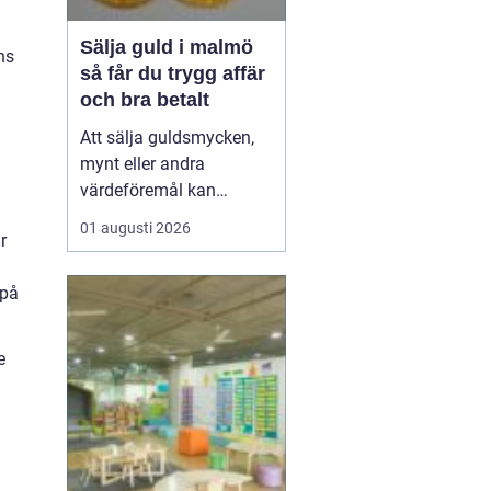
Sälja guld i malmö
ns
så får du trygg affär
och bra betalt
Att sälja guldsmycken,
mynt eller andra
värdeföremål kan
kännas både lockande
01 augusti 2026
r
och osäkert på samma
gång. Många undrar om
 på
smyckena är värda mer
än bara metallvärdet, hur
processen går till och
e
vilken köpare som går
att lita på. För den som
söker infor...