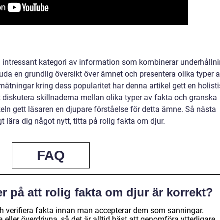
h intressant kategori av information som kombinerar underhålln
da en grundlig översikt över ämnet och presentera olika typer 
 mätningar kring dess popularitet har denna artikel gett en holist
t diskutera skillnaderna mellan olika typer av fakta och granska
ikeln gett läsaren en djupare förståelse för detta ämne. Så nästa
 lära dig något nytt, titta på rolig fakta om djur.
FAQ
r på att rolig fakta om djur är korrekt?
k och verifiera fakta innan man accepterar dem som sanningar.
eller överdrivna, så det är alltid bäst att genomföra ytterligare