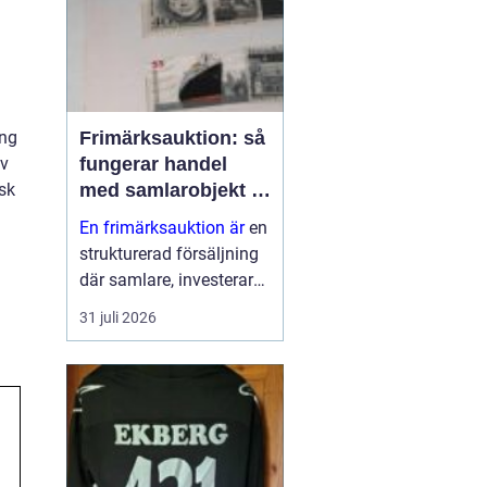
ing
Frimärksauktion: så
av
fungerar handel
isk
med samlarobjekt i
praktiken
En frimärksauktion är
en
strukturerad försäljning
där samlare, investerare
och nybörjare köper och
31 juli 2026
säljer frimärken genom
budgivning. Auktionen ...