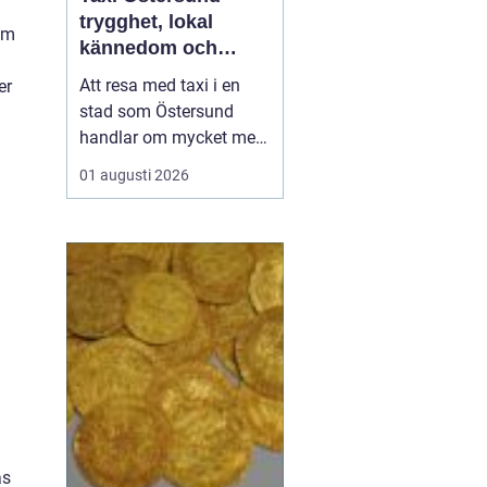
trygghet, lokal
 om
kännedom och
smidiga resor året
Att resa med taxi i en
er
runt
stad som Östersund
handlar om mycket mer
än att bara ta sig från
01 augusti 2026
punkt A till punkt B.
Väglag, väder,
lokalkännedom och
tillgänglighet spelar stor
roll, särskilt i en region
där vintern är lång, snön
ligger djup och
avstånden i...
as