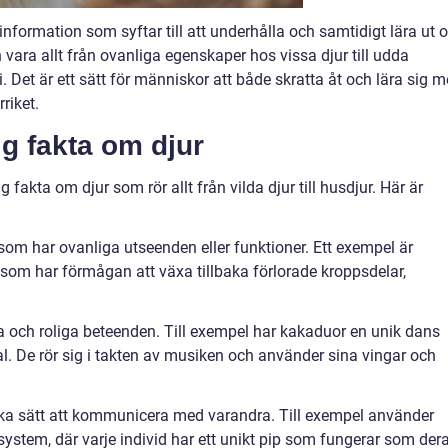
 information som syftar till att underhålla och samtidigt lära ut
 vara allt från ovanliga egenskaper hos vissa djur till udda
 Det är ett sätt för människor att både skratta åt och lära sig m
riket.
ig fakta om djur
 fakta om djur som rör allt från vilda djur till husdjur. Här är
r som har ovanliga utseenden eller funktioner. Ett exempel är
om har förmågan att växa tillbaka förlorade kroppsdelar,
 och roliga beteenden. Till exempel har kakaduor en unik dans
al. De rör sig i takten av musiken och använder sina vingar och
ka sätt att kommunicera med varandra. Till exempel använder
ystem, där varje individ har ett unikt pip som fungerar som der