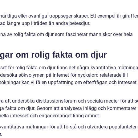
 märkliga eller ovanliga kroppsegenskaper. Ett exempel är giraffe
ad längre upp i träden än andra betesdjur.
rna av rolig fakta om djur som fascinerar människor över hela
gar om rolig fakta om djur
sset för rolig fakta om djur finns det några kvantitativa mätninga
ersöka sökvolymen på internet för nyckelord relaterade till
ökningar kan vi få en uppfattning om efterfrågan och intresset
a att undersöka disktussionsforum och sociala medier för att s
ga fakta om djur. Genom att analysera inlägg och kommentarer
rella intresset och engagemanget kring ämnet.
a kvantitativa mätningar för att förstå och utvärdera populariteten
r.