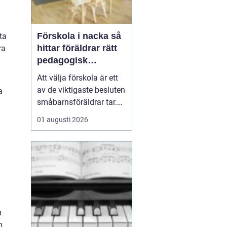
Förskola i nacka så
ta
hittar föräldrar rätt
ra
pedagogisk
trygghet
Att välja förskola är ett
av de viktigaste besluten
a
småbarnsföräldrar tar.
Omsorg, trygghet,
01 augusti 2026
pedagogik och praktisk
vardagslogistik ska
fungera tillsammans,
gärna under många år. I
Nacka finns ett brett
utbud av förskolor, både
kommunala och
friståen...
m
h