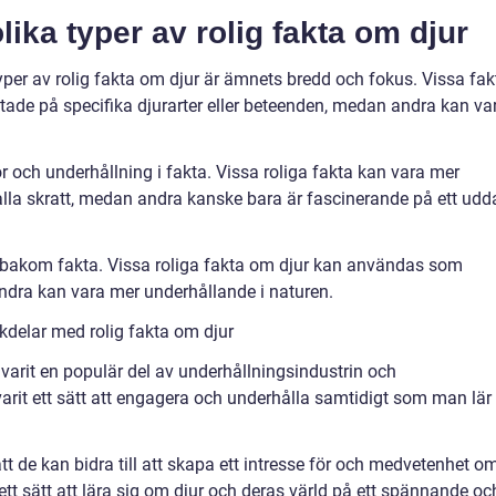
lika typer av rolig fakta om djur
yper av rolig fakta om djur är ämnets bredd och fokus. Vissa fak
ktade på specifika djurarter eller beteenden, medan andra kan va
 och underhållning i fakta. Vissa roliga fakta kan vara mer
lla skratt, medan andra kanske bara är fascinerande på ett udd
n bakom fakta. Vissa roliga fakta om djur kan användas som
ndra kan vara mer underhållande i naturen.
kdelar med rolig fakta om djur
r varit en populär del av underhållningsindustrin och
varit ett sätt att engagera och underhålla samtidigt som man lär
tt de kan bidra till att skapa ett intresse för och medvetenhet o
ett sätt att lära sig om djur och deras värld på ett spännande oc