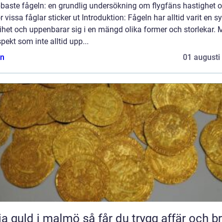
baste fågeln: en grundlig undersökning om flygfäns hastighet 
r vissa fåglar sticker ut Introduktion: Fågeln har alltid varit en 
rihet och uppenbarar sig i en mängd olika former och storlekar.
pekt som inte alltid upp...
n
01 augusti
ld i malmö så får du trygg affär och bra