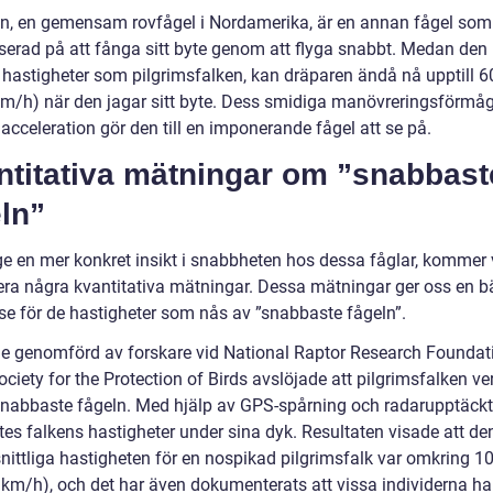
n, en gemensam rovfågel i Nordamerika, är en annan fågel som
iserad på att fånga sitt byte genom att flyga snabbt. Medan den 
astigheter som pilgrimsfalken, kan dräparen ändå nå upptill 
km/h) när den jagar sitt byte. Dess smidiga manövreringsförmå
cceleration gör den till en imponerande fågel att se på.
ntitativa mätningar om ”snabbast
ln”
ge en mer konkret insikt i snabbheten hos dessa fåglar, kommer v
era några kvantitativa mätningar. Dessa mätningar ger oss en bä
lse för de hastigheter som nås av ”snabbaste fågeln”.
ie genomförd av forskare vid National Raptor Research Foundat
ciety for the Protection of Birds avslöjade att pilgrimsfalken ve
snabbaste fågeln. Med hjälp av GPS-spårning och radarupptäckt
es falkens hastigheter under sina dyk. Resultaten visade att de
ittliga hastigheten för en nospikad pilgrimsfalk var omkring 
 km/h), och det har även dokumenterats att vissa individerna ha