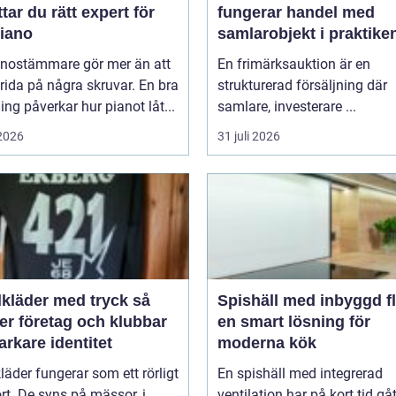
ttar du rätt expert för
fungerar handel med
piano
samlarobjekt i praktike
anostämmare gör mer än att
En frimärksauktion är en
rida på några skruvar. En bra
strukturerad försäljning där
ng påverkar hur pianot låt...
samlare, investerare ...
 2026
31 juli 2026
lkläder med tryck så
Spishäll med inbyggd fl
er företag och klubbar
en smart lösning för
arkare identitet
moderna kök
kläder fungerar som ett rörligt
En spishäll med integrerad
ort. De syns på mässor, i
ventilation har på kort tid gåt