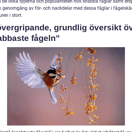
a de olika typerna och populariteten hos snabba fåglar samt erb
sk genomgång av för- och nackdelar med dessa fåglar i fågelsk
ren i stort.
vergripande, grundlig översikt ö
abbaste fågeln”