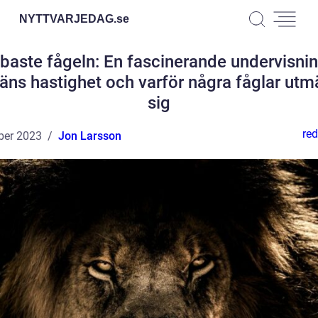
NYTTVARJEDAG.
se
baste fågeln: En fascinerande undervisni
fäns hastighet och varför några fåglar utm
sig
red
ber 2023
Jon Larsson