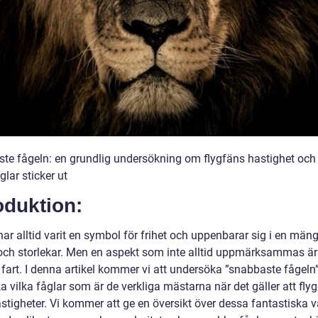
te fågeln: en grundlig undersökning om flygfäns hastighet och 
glar sticker ut
oduktion:
ar alltid varit en symbol för frihet och uppenbarar sig i en mäng
och storlekar. Men en aspekt som inte alltid uppmärksammas är
 fart. I denna artikel kommer vi att undersöka ”snabbaste fågeln
a vilka fåglar som är de verkliga mästarna när det gäller att fl
tigheter. Vi kommer att ge en översikt över dessa fantastiska va