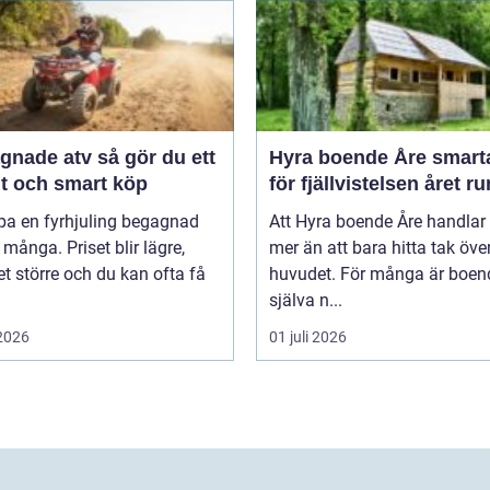
e atv så gör du ett
Hyra boende Åre smarta val
gt och smart köp
för fjällvistelsen året ru
pa en fyrhjuling begagnad
Att Hyra boende Åre handla
 många. Priset blir lägre,
mer än att bara hitta tak öve
t större och du kan ofta få
huvudet. För många är boen
själva n...
 2026
01 juli 2026