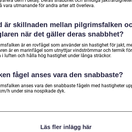
grafera dem i detalj. Deras snabbhet och smidiga jaktfärdighete
å vara utmanande för andra arter att överleva.
 är skillnaden mellan pilgrimsfalken o
laren när det gäller deras snabbhet?
rimsfalken är en rovfågel som använder sin hastighet för jakt, 
aren är en marinfågel som utnyttjar vindströmmar och termik för
 i luften och hålla hög hastighet under långa sträckor.
lken fågel anses vara den snabbaste?
rimsfalken anses vara den snabbaste fågeln med hastigheter upp 
km/h under sina nospikade dyk.
Läs fler inlägg här