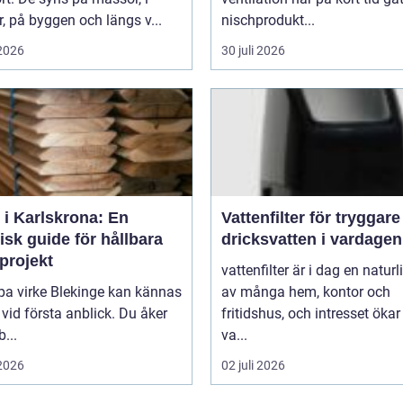
r, på byggen och längs v...
nischprodukt...
 2026
30 juli 2026
 i Karlskrona: En
Vattenfilter för tryggare
isk guide för hållbara
dricksvatten i vardagen
projekt
vattenfilter är i dag en naturl
pa virke Blekinge kan kännas
av många hem, kontor och
 vid första anblick. Du åker
fritidshus, och intresset ökar
b...
va...
 2026
02 juli 2026