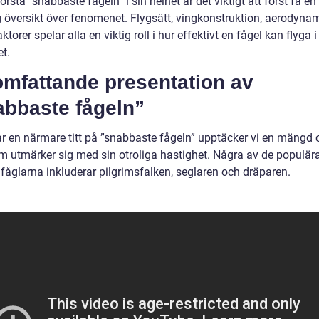
förstå ”snabbaste fågeln” i sin helhet är det viktigt att först få en
g översikt över fenomenet. Flygsätt, vingkonstruktion, aerodyna
ktorer spelar alla en viktig roll i hur effektivt en fågel kan flyga 
t.
omfattande presentation av
abbaste fågeln”
tar en närmare titt på ”snabbaste fågeln” upptäcker vi en mängd 
om utmärker sig med sin otroliga hastighet. Några av de populär
fåglarna inkluderar pilgrimsfalken, seglaren och dräparen.