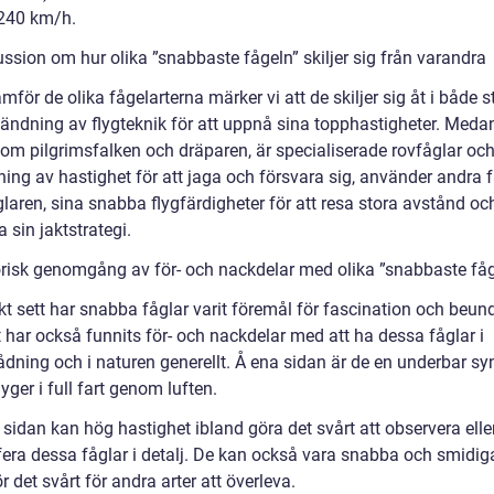
 240 km/h.
ssion om hur olika ”snabbaste fågeln” skiljer sig från varandra
ämför de olika fågelarterna märker vi att de skiljer sig åt i både s
ändning av flygteknik för att uppnå sina topphastigheter. Meda
 som pilgrimsfalken och dräparen, är specialiserade rovfåglar oc
ing av hastighet för att jaga och försvara sig, använder andra f
laren, sina snabba flygfärdigheter för att resa stora avstånd oc
 sin jaktstrategi.
orisk genomgång av för- och nackdelar med olika ”snabbaste fåg
kt sett har snabba fåglar varit föremål för fascination och beun
 har också funnits för- och nackdelar med att ha dessa fåglar i
dning och i naturen generellt. Å ena sidan är de en underbar syn
lyger i full fart genom luften.
sidan kan hög hastighet ibland göra det svårt att observera elle
fera dessa fåglar i detalj. De kan också vara snabba och smidiga
ör det svårt för andra arter att överleva.