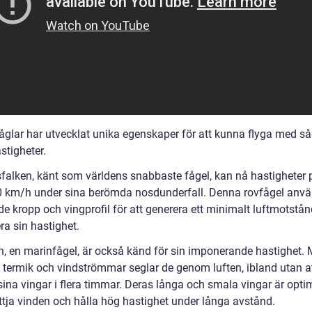
åglar har utvecklat unika egenskaper för att kunna flyga med s
stigheter.
sfalken, känt som världens snabbaste fågel, kan nå hastigheter
 km/h under sina berömda nosdunderfall. Denna rovfågel anvä
e kropp och vingprofil för att generera ett minimalt luftmotstå
a sin hastighet.
n, en marinfågel, är också känd för sin imponerande hastighet.
v termik och vindströmmar seglar de genom luften, ibland utan a
sina vingar i flera timmar. Deras långa och smala vingar är opti
yttja vinden och hålla hög hastighet under långa avstånd.