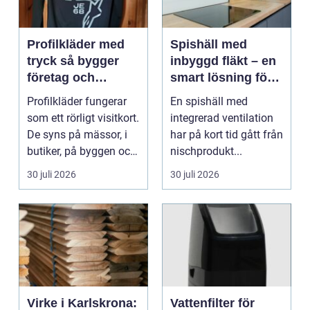
Profilkläder med
Spishäll med
tryck så bygger
inbyggd fläkt – en
företag och
smart lösning för
klubbar en
moderna kök
Profilkläder fungerar
En spishäll med
starkare identitet
som ett rörligt visitkort.
integrerad ventilation
De syns på mässor, i
har på kort tid gått från
butiker, på byggen och
nischprodukt...
längs v...
30 juli 2026
30 juli 2026
Virke i Karlskrona:
Vattenfilter för