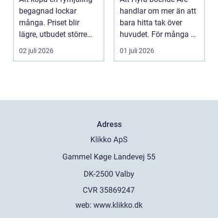
begagnad lockar
handlar om mer än att
många. Priset blir
bara hitta tak över
lägre, utbudet större
huvudet. För många är
och du kan ofta få e...
boendet själva n...
02 juli 2026
01 juli 2026
Adress
web:
www.klikko.dk