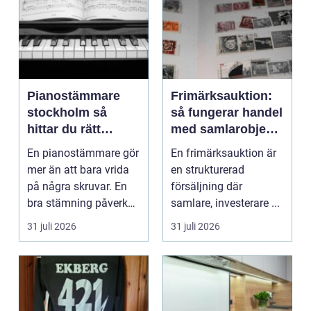
Pianostämmare
Frimärksauktion:
stockholm så
så fungerar handel
hittar du rätt
med samlarobjekt i
expert för ditt
praktiken
En pianostämmare gör
En frimärksauktion är
piano
mer än att bara vrida
en strukturerad
på några skruvar. En
försäljning där
bra stämning påverkar
samlare, investerare ...
hur pianot låt...
31 juli 2026
31 juli 2026