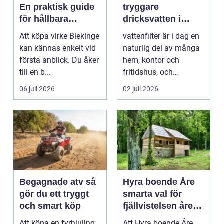
En praktisk guide
tryggare
för hållbara
dricksvatten i
byggprojekt
vardagen
Att köpa virke Blekinge
vattenfilter är i dag en
kan kännas enkelt vid
naturlig del av många
första anblick. Du åker
hem, kontor och
till en b...
fritidshus, och
intresset ökar för va...
06 juli 2026
02 juli 2026
Begagnade atv så
Hyra boende Åre
gör du ett tryggt
smarta val för
och smart köp
fjällvistelsen året
runt
Att köpa en fyrhjuling
Att Hyra boende Åre