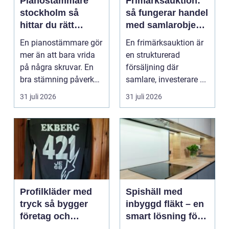
Pianostämmare
Frimärksauktion:
stockholm så
så fungerar handel
hittar du rätt
med samlarobjekt i
expert för ditt
praktiken
En pianostämmare gör
En frimärksauktion är
piano
mer än att bara vrida
en strukturerad
på några skruvar. En
försäljning där
bra stämning påverkar
samlare, investerare ...
hur pianot låt...
31 juli 2026
31 juli 2026
Profilkläder med
Spishäll med
tryck så bygger
inbyggd fläkt – en
företag och
smart lösning för
klubbar en
moderna kök