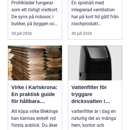
Profilkläder fungerar
En spishäll med
starkare identitet
som ett rörligt visitkort.
integrerad ventilation
De syns på mässor, i
har på kort tid gått från
butiker, på byggen och
nischprodukt...
längs v...
30 juli 2026
30 juli 2026
Virke i Karlskrona:
Vattenfilter för
En praktisk guide
tryggare
för hållbara
dricksvatten i
byggprojekt
vardagen
Att köpa virke Blekinge
vattenfilter är i dag en
kan kännas enkelt vid
naturlig del av många
första anblick. Du åker
hem, kontor och