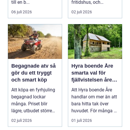
till en b...
fritidshus, och
intresset ökar för va...
06 juli 2026
02 juli 2026
Begagnade atv så
Hyra boende Åre
gör du ett tryggt
smarta val för
och smart köp
fjällvistelsen året
runt
Att köpa en fyrhjuling
Att Hyra boende Åre
begagnad lockar
handlar om mer än att
många. Priset blir
bara hitta tak över
lägre, utbudet större
huvudet. För många är
och du kan ofta få e...
boendet själva n...
02 juli 2026
01 juli 2026