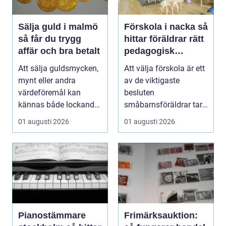
Sälja guld i malmö
Förskola i nacka så
så får du trygg
hittar föräldrar rätt
affär och bra betalt
pedagogisk
trygghet
Att sälja guldsmycken,
Att välja förskola är ett
mynt eller andra
av de viktigaste
värdeföremål kan
besluten
kännas både lockande
småbarnsföräldrar tar.
och osäkert på samma
Omsorg, trygghet,
01 augusti 2026
01 augusti 2026
g...
pedagog...
Pianostämmare
Frimärksauktion: