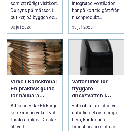
identitet
som ett rörligt visitkort.
integrerad ventilation
De syns på mässor, i
har på kort tid gått från
butiker, på byggen och
nischprodukt...
längs v...
30 juli 2026
30 juli 2026
Virke i Karlskrona:
Vattenfilter för
En praktisk guide
tryggare
för hållbara
dricksvatten i
byggprojekt
vardagen
Att köpa virke Blekinge
vattenfilter är i dag en
kan kännas enkelt vid
naturlig del av många
första anblick. Du åker
hem, kontor och
till en b...
fritidshus, och intresset