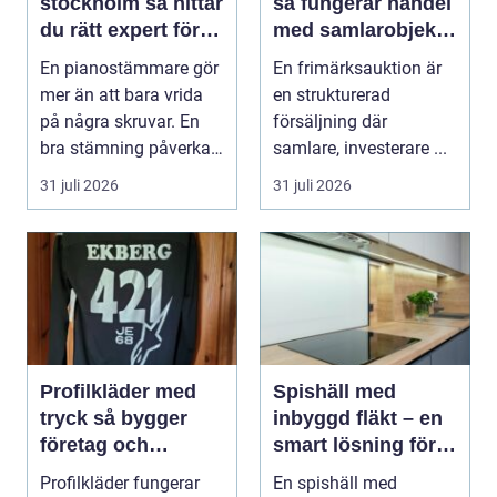
stockholm så hittar
så fungerar handel
du rätt expert för
med samlarobjekt i
ditt piano
praktiken
En pianostämmare gör
En frimärksauktion är
mer än att bara vrida
en strukturerad
på några skruvar. En
försäljning där
bra stämning påverkar
samlare, investerare ...
hur pianot låt...
31 juli 2026
31 juli 2026
Profilkläder med
Spishäll med
tryck så bygger
inbyggd fläkt – en
företag och
smart lösning för
klubbar en starkare
moderna kök
Profilkläder fungerar
En spishäll med