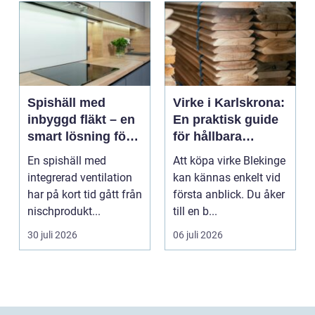
Spishäll med
Virke i Karlskrona:
inbyggd fläkt – en
En praktisk guide
smart lösning för
för hållbara
moderna kök
byggprojekt
En spishäll med
Att köpa virke Blekinge
integrerad ventilation
kan kännas enkelt vid
har på kort tid gått från
första anblick. Du åker
nischprodukt...
till en b...
30 juli 2026
06 juli 2026