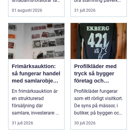
småbarnsföräldrar tar.
bra stämning påverkar
Omsorg, trygghet,
hur pianot låt...
01 augusti 2026
31 juli 2026
pedagog...
Frimärksauktion:
Profilkläder med
så fungerar handel
tryck så bygger
med samlarobjekt i
företag och
praktiken
klubbar en
En frimärksauktion är
Profilkläder fungerar
starkare identitet
en strukturerad
som ett rörligt visitkort.
försäljning där
De syns på mässor, i
samlare, investerare ...
butiker, på byggen och
längs v...
31 juli 2026
30 juli 2026