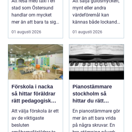
Att resa med taxi i en
Att sälja guldsmycken,
runt
stad som Östersund
mynt eller andra
handlar om mycket
värdeföremål kan
mer än att bara ta sig
kännas både lockande
från punkt A till...
och osäkert på samma
01 augusti 2026
01 augusti 2026
g...
Förskola i nacka
Pianostämmare
så hittar föräldrar
stockholm så
rätt pedagogisk
hittar du rätt
trygghet
expert för ditt
Att välja förskola är ett
En pianostämmare gör
piano
av de viktigaste
mer än att bara vrida
besluten
på några skruvar. En