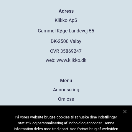
Adress
web:
www.klikko.dk
Menu
Annonsering
Om oss
Cookies
På vores website bruges cookies til at huske dine indstillinger,
Kontakta oss
statistik og personalisering af indhold og annoncer. Denne
Sitemap
information deles med tredjepart. Ved fortsat brug af websiden