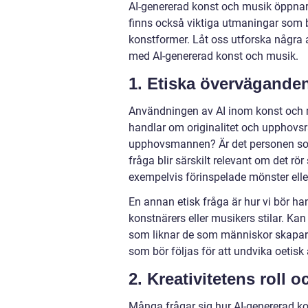
AI-genererad konst och musik öppnar 
finns också viktiga utmaningar som 
konstformer. Låt oss utforska några 
med AI-genererad konst och musik.
1. Etiska övervägande
Användningen av AI inom konst och m
handlar om originalitet och upphovsrä
upphovsmannen? Är det personen som
fråga blir särskilt relevant om det rö
exempelvis förinspelade mönster elle
En annan etisk fråga är hur vi bör han
konstnärers eller musikers stilar. Kan
som liknar de som människor skapar? 
som bör följas för att undvika oetis
2. Kreativitetens roll 
Många frågar sig hur AI-genererad k