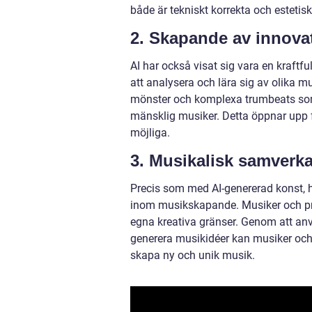
både är tekniskt korrekta och estetiskt
2. Skapande av innovat
AI har också visat sig vara en kraftf
att analysera och lära sig av olika m
mönster och komplexa trumbeats som k
mänsklig musiker. Detta öppnar upp f
möjliga.
3. Musikalisk samverk
Precis som med AI-genererad konst, h
inom musikskapande. Musiker och pro
egna kreativa gränser. Genom att anvä
generera musikidéer kan musiker och 
skapa ny och unik musik.