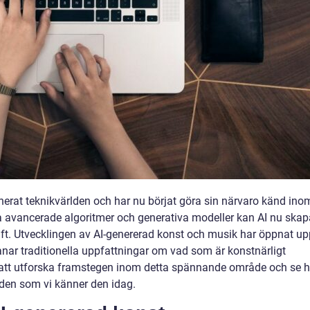
utionerat teknikvärlden och har nu börjat göra sin närvaro känd ino
 avancerade algoritmer och generativa modeller kan AI nu skap
aft. Utvecklingen av AI-genererad konst och musik har öppnat up
anar traditionella uppfattningar om vad som är konstnärligt
 att utforska framstegen inom detta spännande område och se h
lden som vi känner den idag.