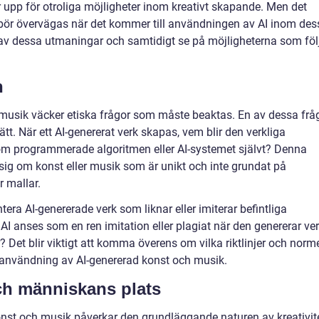
upp för otroliga möjligheter inom kreativt skapande. Men det
bör övervägas när det kommer till användningen av AI inom des
av dessa utmaningar och samtidigt se på möjligheterna som föl
n
usik väcker etiska frågor som måste beaktas. En av dessa frå
tt. När ett AI-genererat verk skapas, vem blir den verkliga
 programmerade algoritmen eller AI-systemet självt? Denna
r sig om konst eller musik som är unikt och inte grundat på
r mallar.
tera AI-genererade verk som liknar eller imiterar befintliga
 AI anses som en ren imitation eller plagiat när den genererar ve
Det blir viktigt att komma överens om vilka riktlinjer och norm
k användning av AI-genererad konst och musik.
och människans plats
onst och musik påverkar den grundläggande naturen av kreativit