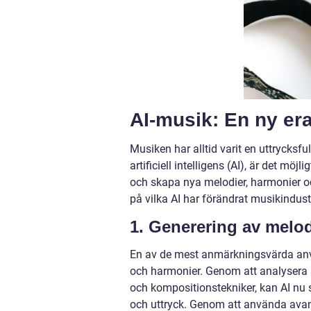
AI-musik: En ny er
Musiken har alltid varit en uttrycks
artificiell intelligens (AI), är det möjl
och skapa nya melodier, harmonier och
på vilka AI har förändrat musikindust
1. Generering av melo
En av de mest anmärkningsvärda anv
och harmonier. Genom att analysera s
och kompositionstekniker, kan AI nu 
och uttryck. Genom att använda avan