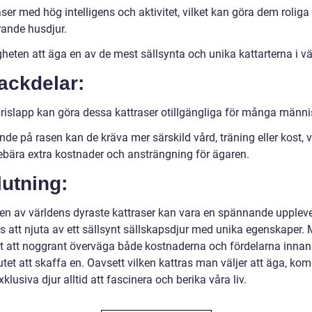
ser med hög intelligens och aktivitet, vilket kan göra dem roliga
ande husdjur.
heten att äga en av de mest sällsynta och unika kattarterna i vä
ackdelar:
rislapp kan göra dessa kattraser otillgängliga för många männi
de på rasen kan de kräva mer särskild vård, träning eller kost, v
ebära extra kostnader och ansträngning för ägaren.
utning:
 en av världens dyraste kattraser kan vara en spännande upplev
s att njuta av ett sällsynt sällskapsdjur med unika egenskaper.
igt att noggrant överväga både kostnaderna och fördelarna inna
utet att skaffa en. Oavsett vilken kattras man väljer att äga, ko
klusiva djur alltid att fascinera och berika våra liv.