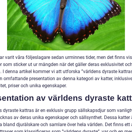
ar varit våra följeslagare sedan urminnes tider, men det finns vi
r som sticker ut ur mängden när det gäller deras exklusivitet oc
. I denna artikel kommer vi att utforska ”världens dyraste kattra
en omfattande presentation av denna kategori av katter, inklusiv
tet, priser och unika egenskaper.
entation av världens dyraste kat
s dyraste kattras är en exklusiv grupp sällskapsdjur som vanligt
cknas av deras unika egenskaper och sällsynthet. Dessa katter 
 bland djurälskare och samlare över hela världen. Det finns ett 
attraser som klassificeras som ”världens dyraste”, var och en me