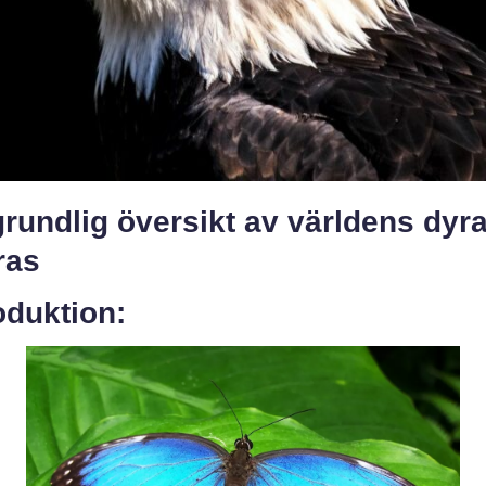
rundlig översikt av världens dyr
ras
oduktion: