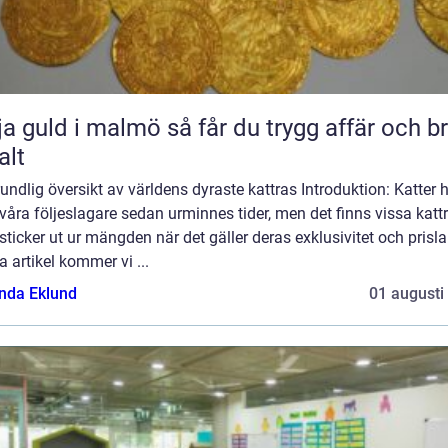
ld i malmö så får du trygg affär och bra
alt
undlig översikt av världens dyraste kattras Introduktion: Katter 
 våra följeslagare sedan urminnes tider, men det finns vissa katt
ticker ut ur mängden när det gäller deras exklusivitet och prisla
 artikel kommer vi ...
da Eklund
01 augusti