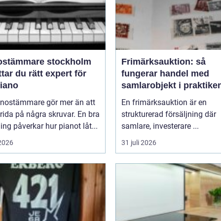
ostämmare stockholm
Frimärksauktion: så
ttar du rätt expert för
fungerar handel med
piano
samlarobjekt i praktike
anostämmare gör mer än att
En frimärksauktion är en
rida på några skruvar. En bra
strukturerad försäljning där
ng påverkar hur pianot låt...
samlare, investerare ...
 2026
31 juli 2026