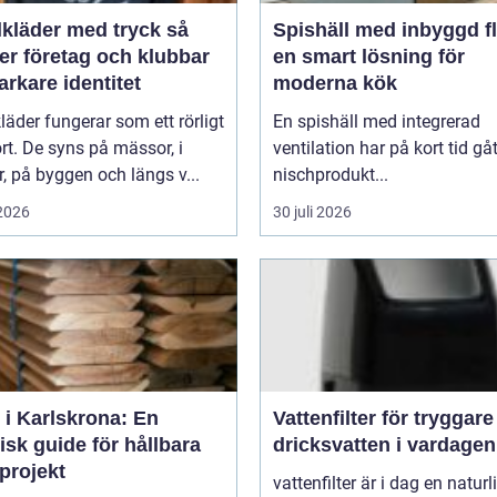
lkläder med tryck så
Spishäll med inbyggd fl
er företag och klubbar
en smart lösning för
arkare identitet
moderna kök
kläder fungerar som ett rörligt
En spishäll med integrerad
ort. De syns på mässor, i
ventilation har på kort tid gåt
r, på byggen och längs v...
nischprodukt...
 2026
30 juli 2026
 i Karlskrona: En
Vattenfilter för tryggare
isk guide för hållbara
dricksvatten i vardagen
projekt
vattenfilter är i dag en naturl