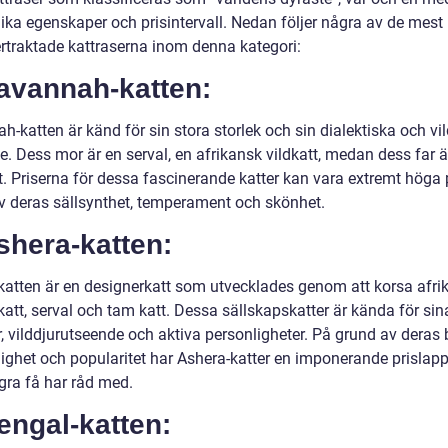
ika egenskaper och prisintervall. Nedan följer några av de mest
ertraktade kattraserna inom denna kategori:
Savannah-katten:
-katten är känd för sin stora storlek och sin dialektiska och vi
. Dess mor är en serval, en afrikansk vildkatt, medan dess far ä
t. Priserna för dessa fascinerande katter kan vara extremt höga
v deras sällsynthet, temperament och skönhet.
shera-katten:
katten är en designerkatt som utvecklades genom att korsa afri
att, serval och tam katt. Dessa sällskapskatter är kända för sin
 vilddjurutseende och aktiva personligheter. På grund av deras b
glighet och popularitet har Ashera-katter en imponerande prisla
gra få har råd med.
engal-katten: