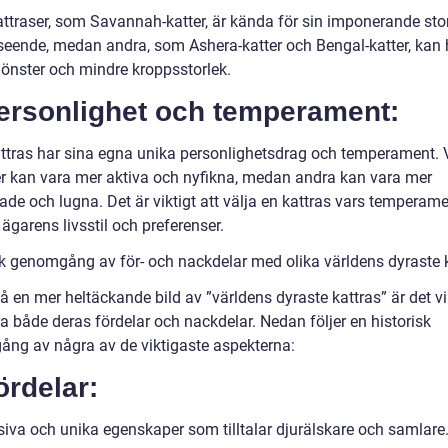
attraser, som Savannah-katter, är kända för sin imponerande sto
tseende, medan andra, som Ashera-katter och Bengal-katter, kan
önster och mindre kroppsstorlek.
Personlighet och temperament:
attras har sina egna unika personlighetsdrag och temperament. 
er kan vara mer aktiva och nyfikna, medan andra kan vara mer
ade och lugna. Det är viktigt att välja en kattras vars temperam
garens livsstil och preferenser.
sk genomgång av för- och nackdelar med olika världens dyraste 
få en mer heltäckande bild av ”världens dyraste kattras” är det vik
a både deras fördelar och nackdelar. Nedan följer en historisk
ng av några av de viktigaste aspekterna:
ördelar:
siva och unika egenskaper som tilltalar djurälskare och samlare