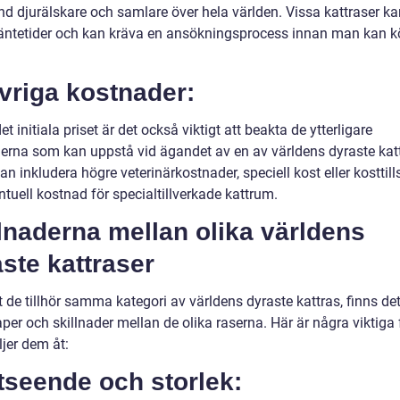
nd djurälskare och samlare över hela världen. Vissa kattraser k
äntetider och kan kräva en ansökningsprocess innan man kan 
vriga kostnader:
et initiala priset är det också viktigt att beakta de ytterligare
erna som kan uppstå vid ägandet av en av världens dyraste katt
n inkludera högre veterinärkostnader, speciell kost eller kosttill
tuell kostnad för specialtillverkade kattrum.
lnaderna mellan olika världens
ste kattraser
t de tillhör samma kategori av världens dyraste kattras, finns det
er och skillnader mellan de olika raserna. Här är några viktiga 
jer dem åt:
tseende och storlek: