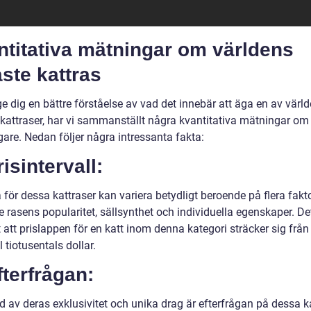
ntitativa mätningar om världens
ste kattras
ge dig en bättre förståelse av vad det innebär att äga en av värl
 kattraser, har vi sammanställt några kvantitativa mätningar om
gare. Nedan följer några intressanta fakta:
risintervall:
 för dessa kattraser kan variera betydligt beroende på flera fakto
e rasens popularitet, sällsynthet och individuella egenskaper. Det
 att prislappen för en katt inom denna kategori sträcker sig från 
ll tiotusentals dollar.
fterfrågan:
d av deras exklusivitet och unika drag är efterfrågan på dessa k