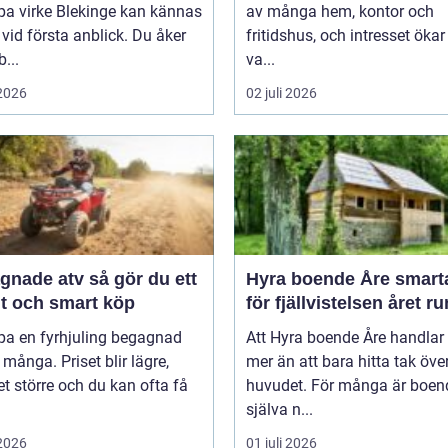
pa virke Blekinge kan kännas
av många hem, kontor och
 vid första anblick. Du åker
fritidshus, och intresset ökar
b...
va...
 2026
02 juli 2026
e atv så gör du ett
Hyra boende Åre smarta val
gt och smart köp
för fjällvistelsen året ru
pa en fyrhjuling begagnad
Att Hyra boende Åre handla
 många. Priset blir lägre,
mer än att bara hitta tak öve
t större och du kan ofta få
huvudet. För många är boen
själva n...
 2026
01 juli 2026