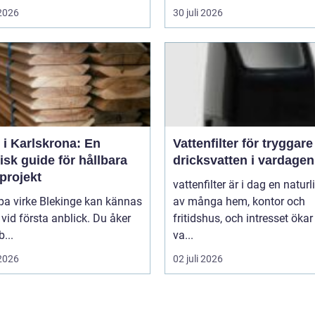
 2026
30 juli 2026
 i Karlskrona: En
Vattenfilter för tryggare
isk guide för hållbara
dricksvatten i vardagen
projekt
vattenfilter är i dag en naturl
pa virke Blekinge kan kännas
av många hem, kontor och
 vid första anblick. Du åker
fritidshus, och intresset ökar
b...
va...
 2026
02 juli 2026