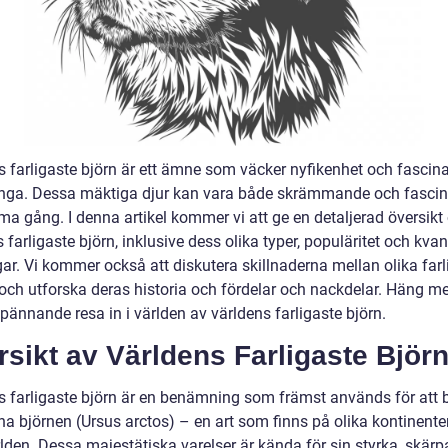
s farligaste björn är ett ämne som väcker nyfikenhet och fascin
ga. Dessa mäktiga djur kan vara både skrämmande och fasci
a gång. I denna artikel kommer vi att ge en detaljerad översikt
 farligaste björn, inklusive dess olika typer, populäritet och kvan
ar. Vi kommer också att diskutera skillnaderna mellan olika farl
 och utforska deras historia och fördelar och nackdelar. Häng m
pännande resa in i världen av världens farligaste björn.
sikt av Världens Farligaste Björ
s farligaste björn är en benämning som främst används för att 
na björnen (Ursus arctos) – en art som finns på olika kontinente
lden. Dessa majestätiska varelser är kända för sin styrka, skärp