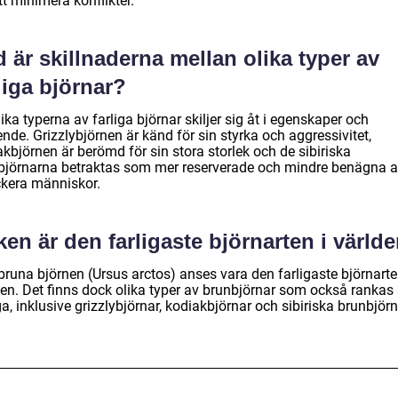
tt minimera konflikter.
 är skillnaderna mellan olika typer av
liga björnar?
ika typerna av farliga björnar skiljer sig åt i egenskaper och
nde. Grizzlybjörnen är känd för sin styrka och aggressivitet,
kbjörnen är berömd för sin stora storlek och de sibiriska
björnarna betraktas som mer reserverade och mindre benägna a
ckera människor.
ken är den farligaste björnarten i värld
bruna björnen (Ursus arctos) anses vara den farligaste björnarte
den. Det finns dock olika typer av brunbjörnar som också ranka
ga, inklusive grizzlybjörnar, kodiakbjörnar och sibiriska brunbjörn