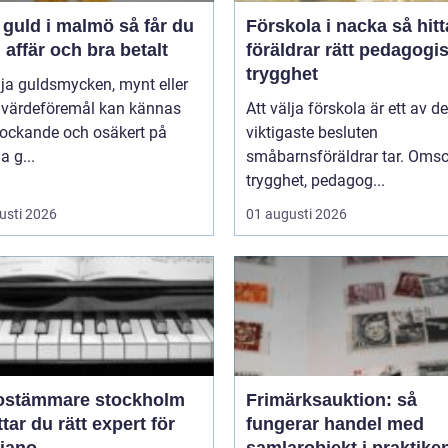
uld i malmö så får du
Förskola i nacka så hittar
 affär och bra betalt
föräldrar rätt pedagogi
trygghet
lja guldsmycken, mynt eller
 värdeföremål kan kännas
Att välja förskola är ett av de
lockande och osäkert på
viktigaste besluten
 g...
småbarnsföräldrar tar. Omso
trygghet, pedagog...
usti 2026
01 augusti 2026
ostämmare stockholm
Frimärksauktion: så
ttar du rätt expert för
fungerar handel med
piano
samlarobjekt i praktike