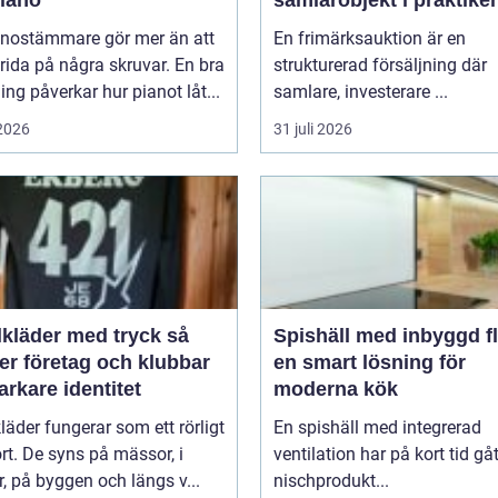
anostämmare gör mer än att
En frimärksauktion är en
rida på några skruvar. En bra
strukturerad försäljning där
ng påverkar hur pianot låt...
samlare, investerare ...
 2026
31 juli 2026
lkläder med tryck så
Spishäll med inbyggd fl
er företag och klubbar
en smart lösning för
arkare identitet
moderna kök
kläder fungerar som ett rörligt
En spishäll med integrerad
ort. De syns på mässor, i
ventilation har på kort tid gåt
r, på byggen och längs v...
nischprodukt...