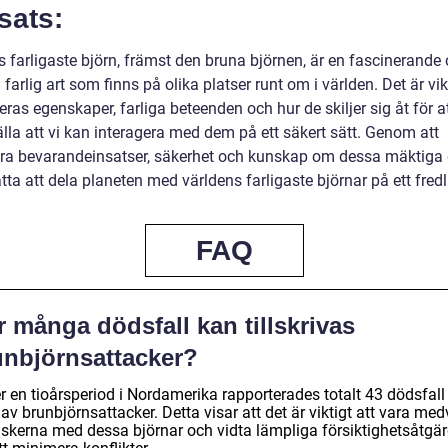
sats:
s farligaste björn, främst den bruna björnen, är en fascinerande
farlig art som finns på olika platser runt om i världen. Det är vikt
eras egenskaper, farliga beteenden och hur de skiljer sig åt för a
lla att vi kan interagera med dem på ett säkert sätt. Genom att
ra bevarandeinsatser, säkerhet och kunskap om dessa mäktiga 
ätta att dela planeten med världens farligaste björnar på ett fredli
FAQ
 många dödsfall kan tillskrivas
unbjörnsattacker?
 en tioårsperiod i Nordamerika rapporterades totalt 43 dödsfall t
 av brunbjörnsattacker. Detta visar att det är viktigt att vara me
iskerna med dessa björnar och vidta lämpliga försiktighetsåtgär