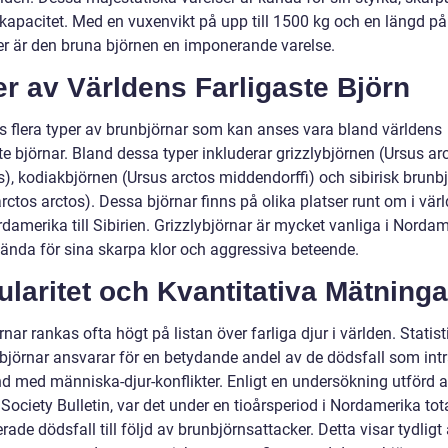
 kapacitet. Med en vuxenvikt på upp till 1500 kg och en längd på
er är den bruna björnen en imponerande varelse.
r av Världens Farligaste Björn
ns flera typer av brunbjörnar som kan anses vara bland världens
te björnar. Bland dessa typer inkluderar grizzlybjörnen (Ursus ar
is), kodiakbjörnen (Ursus arctos middendorffi) och sibirisk brunb
rctos arctos). Dessa björnar finns på olika platser runt om i värl
damerika till Sibirien. Grizzlybjörnar är mycket vanliga i Norda
kända för sina skarpa klor och aggressiva beteende.
laritet och Kvantitativa Mätninga
nar rankas ofta högt på listan över farliga djur i världen. Statist
björnar ansvarar för en betydande andel av de dödsfall som inträ
 med människa-djur-konflikter. Enligt en undersökning utförd 
 Society Bulletin, var det under en tioårsperiod i Nordamerika tot
rade dödsfall till följd av brunbjörnsattacker. Detta visar tydligt 