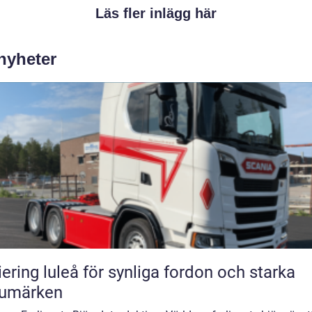
Läs fler inlägg här
 nyheter
iering luleå för synliga fordon och starka
rumärken