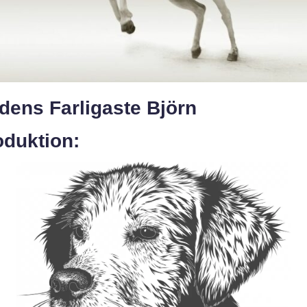
dens Farligaste Björn
oduktion: