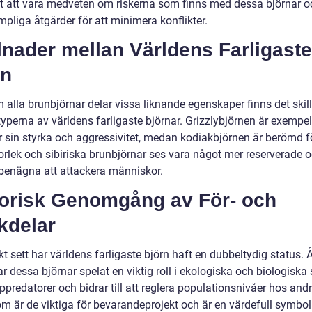
igt att vara medveten om riskerna som finns med dessa björnar o
mpliga åtgärder för att minimera konflikter.
lnader mellan Världens Farligaste
rn
 alla brunbjörnar delar vissa liknande egenskaper finns det skil
yperna av världens farligaste björnar. Grizzlybjörnen är exempel
r sin styrka och aggressivitet, medan kodiakbjörnen är berömd f
torlek och sibiriska brunbjörnar ses vara något mer reserverade 
benägna att attackera människor.
torisk Genomgång av För- och
kdelar
kt sett har världens farligaste björn haft en dubbeltydig status. 
r dessa björnar spelat en viktig roll i ekologiska och biologiska
ppredatorer och bidrar till att reglera populationsnivåer hos andr
m är de viktiga för bevarandeprojekt och är en värdefull symbol