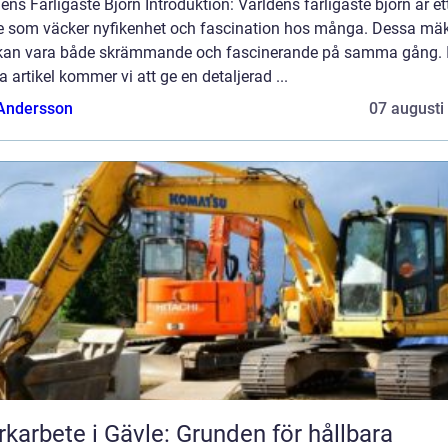
ens Farligaste Björn Introduktion: Världens farligaste björn är et
 som väcker nyfikenhet och fascination hos många. Dessa mäk
 kan vara både skrämmande och fascinerande på samma gång. 
 artikel kommer vi att ge en detaljerad ...
 Andersson
07 augusti
karbete i Gävle: Grunden för hållbara