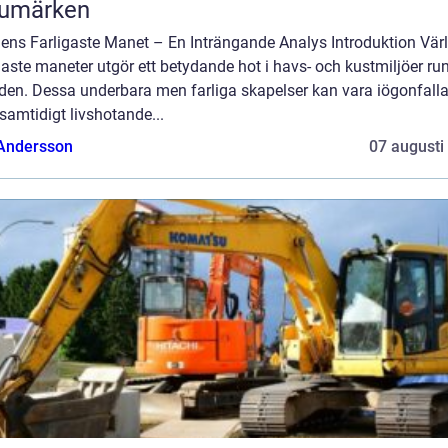
rumärken
dens Farligaste Manet – En Inträngande Analys Introduktion Vär
gaste maneter utgör ett betydande hot i havs- och kustmiljöer ru
lden. Dessa underbara men farliga skapelser kan vara iögonfall
amtidigt livshotande...
 Andersson
07 augusti