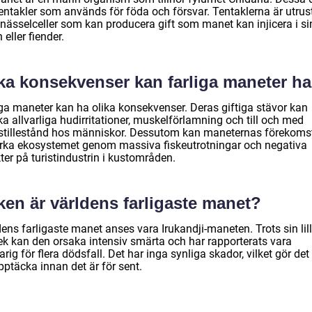
tentakler som används för föda och försvar. Tentaklerna är utru
nässelceller som kan producera gift som manet kan injicera i si
 eller fiender.
lka konsekvenser kan farliga maneter h
iga maneter kan ha olika konsekvenser. Deras giftiga stävor kan
a allvarliga hudirritationer, muskelförlamning och till och med
tstillestånd hos människor. Dessutom kan maneternas förekoms
rka ekosystemet genom massiva fiskeutrotningar och negativa
ter på turistindustrin i kustområden.
ken är världens farligaste manet?
ens farligaste manet anses vara Irukandji-maneten. Trots sin lil
lek kan den orsaka intensiv smärta och har rapporterats vara
rig för flera dödsfall. Det har inga synliga skador, vilket gör det
pptäcka innan det är för sent.