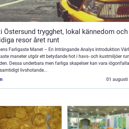
rsund trygghet, lokal kännedom och
diga resor året runt
dens Farligaste Manet – En Inträngande Analys Introduktion Vär
gaste maneter utgör ett betydande hot i havs- och kustmiljöer ru
lden. Dessa underbara men farliga skapelser kan vara iögonfall
amtidigt livshotande...
n
01 augusti