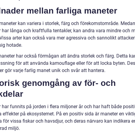
lnader mellan farliga maneter
 maneter kan variera i storlek, färg och förekomstområde. Medan
 har långa och kraftfulla tentakler, kan andra vara mindre och 
. Vissa arter kan också vara mer agressiva och sannolikt attacke
sig hotade.
aneter har också förmågan att ändra storlek och färg. Detta ka
ssning för att använda kamouflage eller för att locka byten. De
er gör varje farlig manet unik och svår att hantera.
torisk genomgång av för- och
kdelar
har funnits på jorden i flera miljoner år och har haft både posit
 effekter på ekosystemet. På en positiv sida är maneter en vikti
 för vissa fiskar och havsdjur, och deras närvaro kan indikera e
rad miljö.