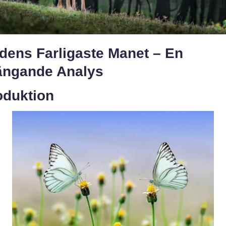
dens Farligaste Manet – En
rängande Analys
oduktion