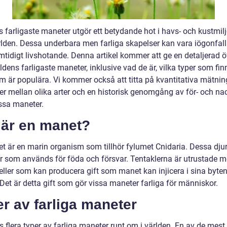
 farligaste maneter utgör ett betydande hot i havs- och kustmilj
rlden. Dessa underbara men farliga skapelser kan vara iögonfal
tidigt livshotande. Denna artikel kommer att ge en detaljerad ö
ldens farligaste maneter, inklusive vad de är, vilka typer som fi
om är populära. Vi kommer också att titta på kvantitativa mätnin
der mellan olika arter och en historisk genomgång av för- och na
sa maneter.
 är en manet?
t är en marin organism som tillhör fylumet Cnidaria. Dessa djur
er som används för föda och försvar. Tentaklerna är utrustade 
ller som kan producera gift som manet kan injicera i sina byten 
 Det är detta gift som gör vissa maneter farliga för människor.
r av farliga maneter
s flera typer av farliga maneter runt om i världen. En av de mes