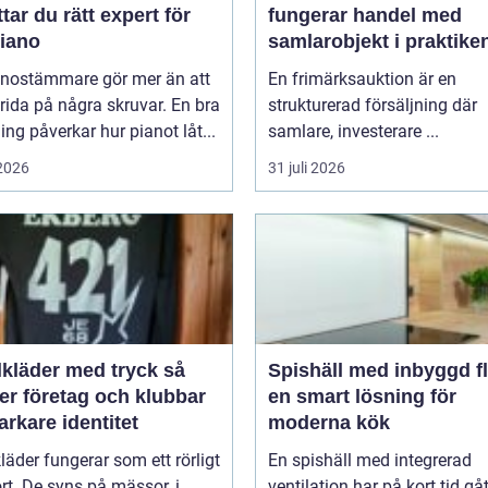
ttar du rätt expert för
fungerar handel med
piano
samlarobjekt i praktike
anostämmare gör mer än att
En frimärksauktion är en
rida på några skruvar. En bra
strukturerad försäljning där
ng påverkar hur pianot låt...
samlare, investerare ...
 2026
31 juli 2026
lkläder med tryck så
Spishäll med inbyggd fl
er företag och klubbar
en smart lösning för
arkare identitet
moderna kök
kläder fungerar som ett rörligt
En spishäll med integrerad
ort. De syns på mässor, i
ventilation har på kort tid gåt