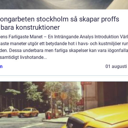
garbeten stockholm så skapar proffs
lbara konstruktioner
dens Farligaste Manet – En Inträngande Analys Introduktion Vär
gaste maneter utgör ett betydande hot i havs- och kustmiljöer ru
lden. Dessa underbara men farliga skapelser kan vara iögonfall
amtidigt livshotande...
n
01 augusti