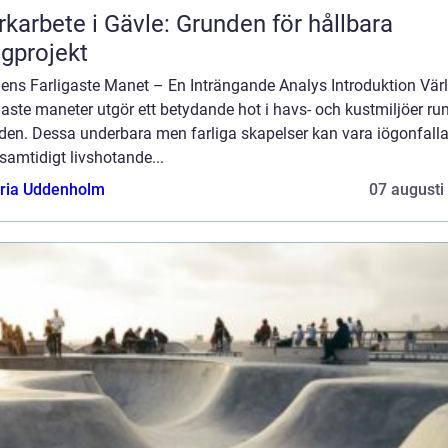
karbete i Gävle: Grunden för hållbara
gprojekt
dens Farligaste Manet – En Inträngande Analys Introduktion Vär
gaste maneter utgör ett betydande hot i havs- och kustmiljöer ru
lden. Dessa underbara men farliga skapelser kan vara iögonfall
amtidigt livshotande...
oria Uddenholm
07 augusti