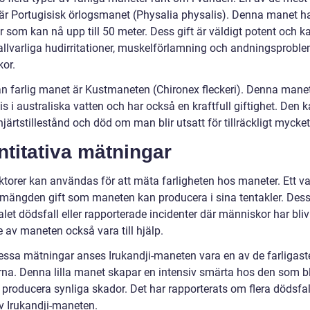
 är Portugisisk örlogsmanet (Physalia physalis). Denna manet h
r som kan nå upp till 50 meter. Dess gift är väldigt potent och k
allvarliga hudirritationer, muskelförlamning och andningsprobl
or.
n farlig manet är Kustmaneten (Chironex fleckeri). Denna manet
is i australiska vatten och har också en kraftfull giftighet. Den 
järtstillestånd och död om man blir utsatt för tillräckligt mycket 
titativa mätningar
ktorer kan användas för att mäta farligheten hos maneter. Ett va
 mängden gift som maneten kan producera i sina tentakler. De
let dödsfall eller rapporterade incidenter där människor har bliv
 av maneten också vara till hjälp.
dessa mätningar anses Irukandji-maneten vara en av de farligast
na. Denna lilla manet skapar en intensiv smärta hos den som bli
 producera synliga skador. Det har rapporterats om flera dödsfal
v Irukandji-maneten.