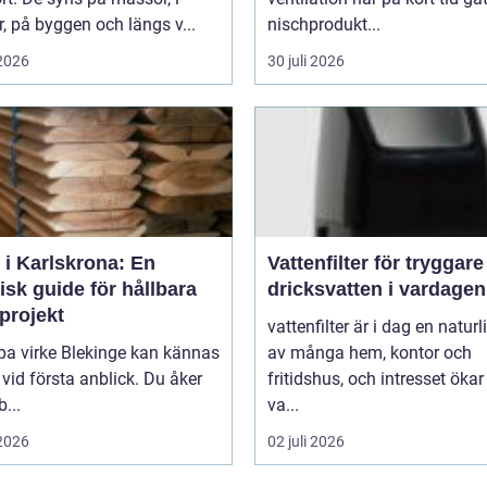
r, på byggen och längs v...
nischprodukt...
 2026
30 juli 2026
 i Karlskrona: En
Vattenfilter för tryggare
isk guide för hållbara
dricksvatten i vardagen
projekt
vattenfilter är i dag en naturl
pa virke Blekinge kan kännas
av många hem, kontor och
 vid första anblick. Du åker
fritidshus, och intresset ökar
b...
va...
 2026
02 juli 2026