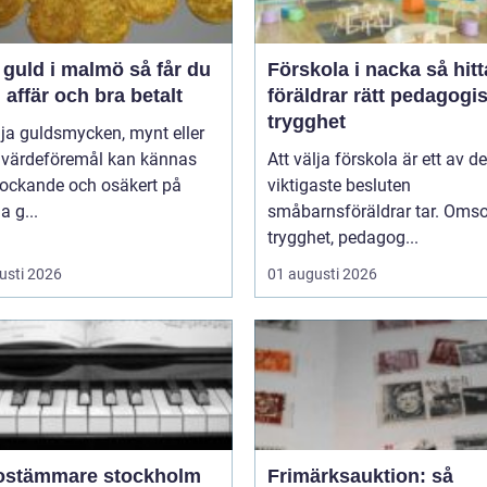
uld i malmö så får du
Förskola i nacka så hittar
 affär och bra betalt
föräldrar rätt pedagogi
trygghet
lja guldsmycken, mynt eller
 värdeföremål kan kännas
Att välja förskola är ett av de
lockande och osäkert på
viktigaste besluten
 g...
småbarnsföräldrar tar. Omso
trygghet, pedagog...
usti 2026
01 augusti 2026
ostämmare stockholm
Frimärksauktion: så