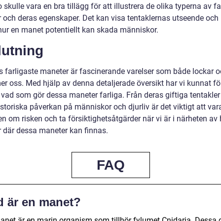
 skulle vara en bra tillägg för att illustrera de olika typerna av fa
 och deras egenskaper. Det kan visa tentaklernas utseende och r
hur en manet potentiellt kan skada människor.
lutning
s farligaste maneter är fascinerande varelser som både lockar 
r oss. Med hjälp av denna detaljerade översikt har vi kunnat fö
ad som gör dessa maneter farliga. Från deras giftiga tentakler t
storiska påverkan på människor och djurliv är det viktigt att var
n om risken och ta försiktighetsåtgärder när vi är i närheten av
r där dessa maneter kan finnas.
FAQ
d är en manet?
anet är en marin organism som tillhör fylumet Cnidaria. Dessa 