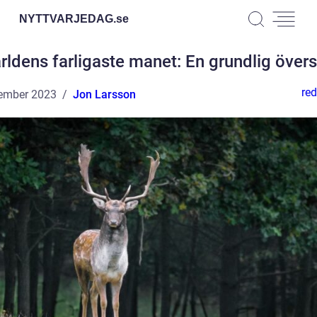
NYTTVARJEDAG.
se
rldens farligaste manet: En grundlig övers
red
ember 2023
Jon Larsson