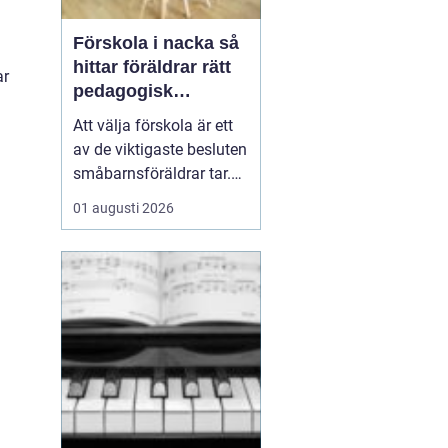
Förskola i nacka så
hittar föräldrar rätt
ar
pedagogisk
trygghet
Att välja förskola är ett
av de viktigaste besluten
småbarnsföräldrar tar.
Omsorg, trygghet,
01 augusti 2026
pedagogik och praktisk
vardagslogistik ska
fungera tillsammans,
gärna under många år. I
Nacka finns ett brett
utbud av förskolor, både
kommunala och
friståen...