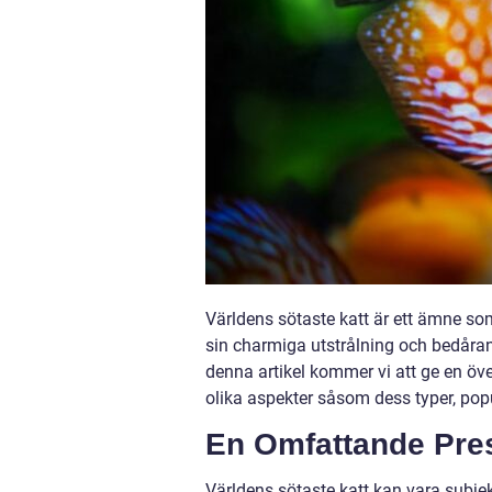
Världens sötaste katt är ett ämne s
sin charmiga utstrålning och bedåran
denna artikel kommer vi att ge en öve
olika aspekter såsom dess typer, popu
En Omfattande Pres
Världens sötaste katt kan vara subje