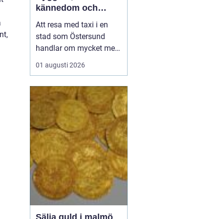
kännedom och
smidiga resor året
a
Att resa med taxi i en
runt
nt,
stad som Östersund
handlar om mycket mer
än att bara ta sig från
01 augusti 2026
punkt A till punkt B.
Väglag, väder,
lokalkännedom och
tillgänglighet spelar stor
roll, särskilt i en region
där vintern är lång, snön
ligger djup och
avstånden i...
Sälja guld i malmö