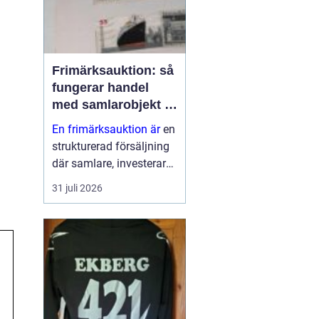
Frimärksauktion: så
fungerar handel
med samlarobjekt i
praktiken
En frimärksauktion är
en
strukturerad försäljning
där samlare, investerare
och nybörjare köper och
31 juli 2026
säljer frimärken genom
budgivning. Auktionen ...