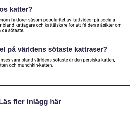
os katter?
nom faktorer såsom popularitet av kattvideor på sociala
land kattägare och kattälskare för att få deras åsikter om
a de sötaste.
el på världens sötaste kattraser?
ses vara bland världens sötaste är den persiska katten,
katten och munchkin-katten.
Läs fler inlägg här