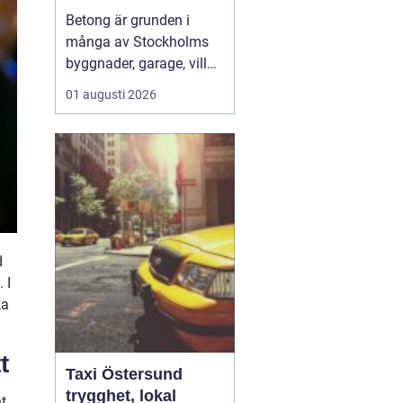
hållbara
Betong är grunden i
konstruktioner
många av Stockholms
byggnader, garage, villor
och industrifastigheter.
01 augusti 2026
När man pratar om
betongarbeten
Stockholm handlar det
både om stabila grunder,
välgjutna stommar och
snygga ytor som håller
länge. För den som
planerar ett byg...
d
 I
ka
t
Taxi Östersund
trygghet, lokal
t