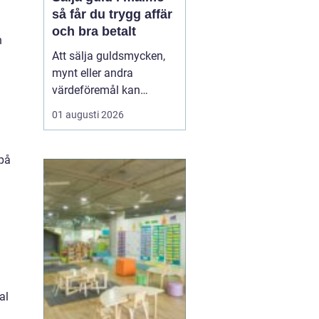
så får du trygg affär
och bra betalt
n
Att sälja guldsmycken,
mynt eller andra
värdeföremål kan
kännas både lockande
01 augusti 2026
och osäkert på samma
gång. Många undrar om
smyckena är värda mer
 på
än bara metallvärdet, hur
processen går till och
vilken köpare som går
att lita på. För den som
söker infor...
al