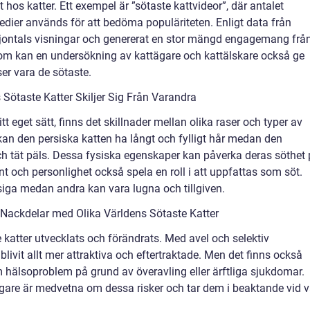
t hos katter. Ett exempel är ”sötaste kattvideor”, där antalet
edier används för att bedöma populäriteten. Enligt data från
iljontals visningar och genererat en stor mängd engagemang frå
om kan en undersökning av kattägare och kattälskare också ge
ser vara de sötaste.
Sötaste Katter Skiljer Sig Från Varandra
tt eget sätt, finns det skillnader mellan olika raser och typer av
 kan den persiska katten ha långt och fylligt hår medan den
och tät päls. Dessa fysiska egenskaper kan påverka deras söthet
 och personlighet också spela en roll i att uppfattas som söt.
usiga medan andra kan vara lugna och tillgiven.
Nackdelar med Olika Världens Sötaste Katter
 katter utvecklats och förändrats. Med avel och selektiv
livit allt mer attraktiva och eftertraktade. Men det finns också
 hälsoproblem på grund av överavling eller ärftliga sjukdomar.
tägare är medvetna om dessa risker och tar dem i beaktande vid v