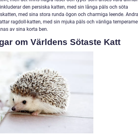
nkluderar den persiska katten, med sin långa päls och söta
årskatten, med sina stora runda ögon och charmiga leende. Andr
attar ragdoll-katten, med sin mjuka päls och vänliga temperame
as av sina korta ben.
ngar om Världens Sötaste Katt