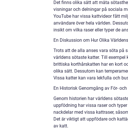
Det finns olika sätt att mäta sötasthe
visningar och delningar på sociala m
YouTube har vissa kattvideor fått m
användare över hela världen. Dessut
insikt om vilka raser eller typer de an
En Diskussion om Hur Olika Världens 
Trots att de alla anses vara söta på si
världens sötaste katter. Till exempel
brittiska korthårskatten har en kort 
olika sätt. Dessutom kan temperament
Vissa katter kan vara lekfulla och b
En Historisk Genomgång av För- och 
Genom historien har världens sötaste
uppfödning har vissa raser och typer b
nackdelar med vissa kattraser, såsom
Det är viktigt att uppfödare och kat
av katt.