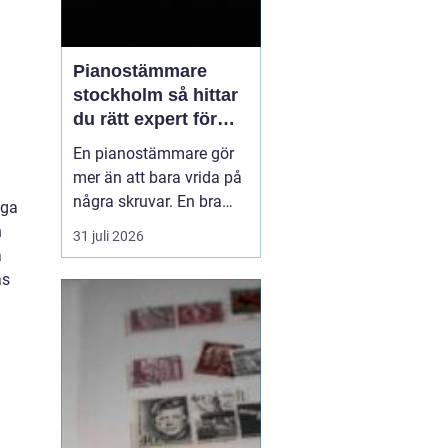
Pianostämmare
stockholm så hittar
du rätt expert för
ditt piano
En pianostämmare gör
mer än att bara vrida på
några skruvar. En bra
nga
stämning påverkar hur
h
31 juli 2026
pianot låter, känns och
å
håller över tid. I en stad
as
som Stockholm, där
många bor i lägenhet
och klimatet växlar
kraftigt mellan
årstiderna, ställs extra
höga kra...