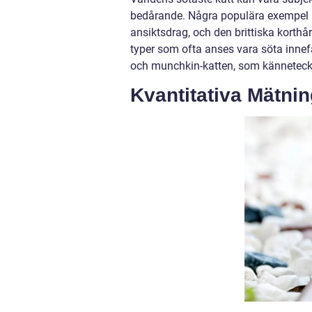
bedårande. Några populära exempel i
ansiktsdrag, och den brittiska korth
typer som ofta anses vara söta innef
och munchkin-katten, som känneteckn
Kvantitativa Mätni