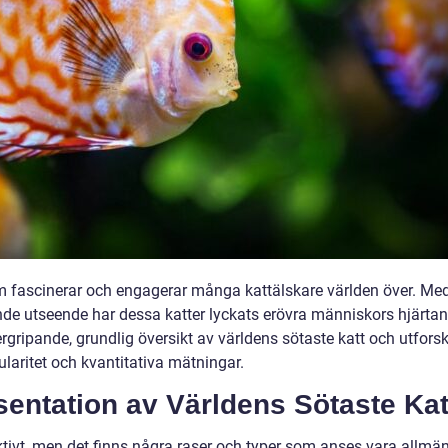
om fascinerar och engagerar många kattälskare världen över. Me
de utseende har dessa katter lyckats erövra människors hjärtan.
rgripande, grundlig översikt av världens sötaste katt och utfors
laritet och kvantitativa mätningar.
entation av Världens Sötaste Kat
ktivt, men det finns några raser och typer som anses vara allmän