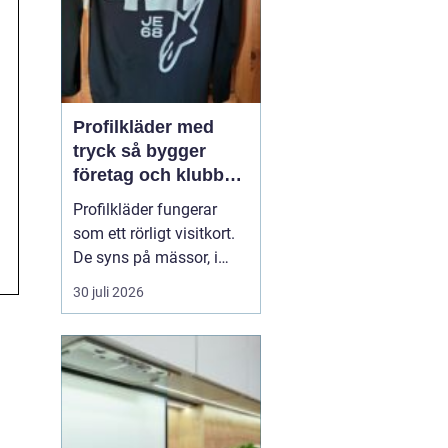
Profilkläder med
tryck så bygger
företag och klubbar
en starkare identitet
Profilkläder fungerar
som ett rörligt visitkort.
De syns på mässor, i
butiker, på byggen och
30 juli 2026
längs vägarna. När
kläderna är
genomtänkta, håller god
kvalitet och har ett
tydligt tryck skapar de
igenkänning, stolthet