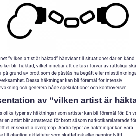
t ”vilken artist är häktad” hänvisar till situationer där en känd 
siker blir häktad, vilket innebär att de tas i förvar av rättsliga skä
a på grund av brott som de påstås ha begått eller misstänkning
 verksamhet. Dessa häktningar kan bli föremål för intensiv
vakning och generera både spekulationer och kontroverser.
entation av ”vilken artist är häkt
s olika typer av häktningar som artister kan bli föremål för. En v
är en artist blir arresterad för brott såsom narkotikarelaterade för
tt eller sexuella övergrepp. Andra typer av häktningar kan vara
 till olagliga aktiviteter som skattefusk eller penningtvätt.