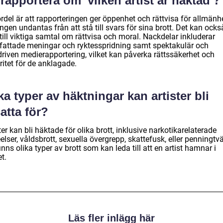
 rapportera om 'vilken artist är häktad'?
rdel är att rapporteringen ger öppenhet och rättvisa för allmänh
ngen undantas från att stå till svars för sina brott. Det kan ocks
till viktiga samtal om rättvisa och moral. Nackdelar inkluderar
tfattade meningar och ryktesspridning samt spektakulär och
driven medierapportering, vilket kan påverka rättssäkerhet och
ritet för de anklagade.
ka typer av häktningar kan artister bli
atta för?
ter kan bli häktade för olika brott, inklusive narkotikarelaterade
elser, våldsbrott, sexuella övergrepp, skattefusk, eller penningtvä
inns olika typer av brott som kan leda till att en artist hamnar i
t.
Läs fler inlägg här