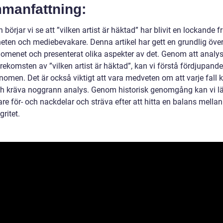
manfattning:
n börjar vi se att ”vilken artist är häktad” har blivit en lockande f
eten och mediebevakare. Denna artikel har gett en grundlig över
nomenet och presenterat olika aspekter av det. Genom att analy
ekomsten av ”vilken artist är häktad”, kan vi förstå fördjupande
nomen. Det är också viktigt att vara medveten om att varje fall 
ch kräva noggrann analys. Genom historisk genomgång kan vi l
are för- och nackdelar och sträva efter att hitta en balans mellan
gritet.