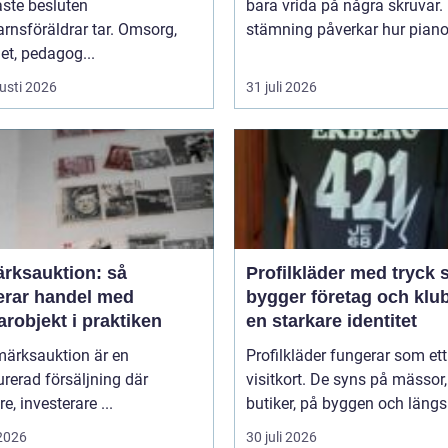
aste besluten
bara vrida på några skruvar.
rnsföräldrar tar. Omsorg,
stämning påverkar hur pianot 
et, pedagog...
usti 2026
31 juli 2026
ärksauktion: så
Profilkläder med tryck så
erar handel med
bygger företag och klu
robjekt i praktiken
en starkare identitet
märksauktion är en
Profilkläder fungerar som ett 
urerad försäljning där
visitkort. De syns på mässor,
e, investerare ...
butiker, på byggen och längs 
 2026
30 juli 2026