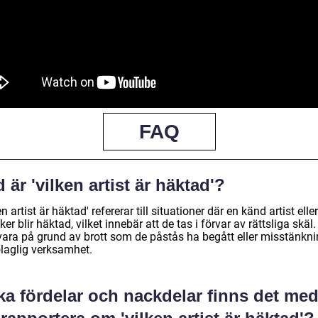
FAQ
 är 'vilken artist är häktad'?
en artist är häktad' refererar till situationer där en känd artist eller
er blir häktad, vilket innebär att de tas i förvar av rättsliga skäl.
vara på grund av brott som de påstås ha begått eller misstänkn
laglig verksamhet.
ka fördelar och nackdelar finns det me