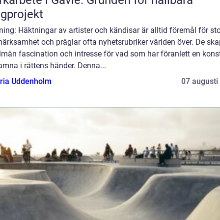
gprojekt
ning: Häktningar av artister och kändisar är alltid föremål för st
ärksamhet och präglar ofta nyhetsrubriker världen över. De ska
lmän fascination och intresse för vad som har föranlett en kons
amna i rättens händer. Denna...
oria Uddenholm
07 augusti