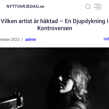
NYTTVARJEDAG.
se
Vilken artist är häktad – En Djupdykning i
Kontroversen
red
ember 2023
admin