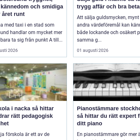
l kännedom och smidiga
trygg affär och bra beta
 året runt
Att sälja guldsmycken, mynt 
sa med taxi i en stad som
andra värdeföremål kan kän
sund handlar om mycket mer
både lockande och osäkert 
bara ta sig från punkt A till...
samma g...
usti 2026
01 augusti 2026
a i nacka så hittar
Pianostämmare stockh
drar rätt pedagogisk
så hittar du rätt expert 
ghet
ditt piano
lja förskola är ett av de
En pianostämmare gör mer ä