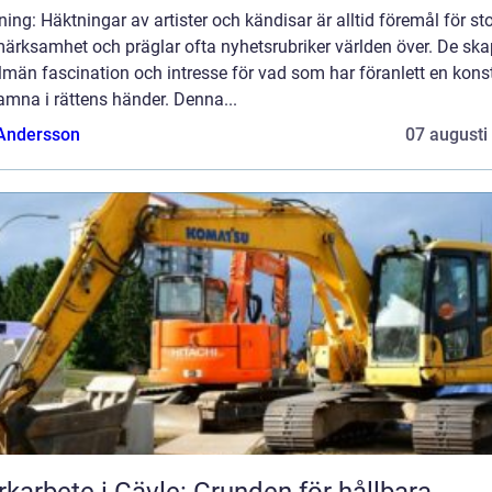
ning: Häktningar av artister och kändisar är alltid föremål för st
ärksamhet och präglar ofta nyhetsrubriker världen över. De ska
lmän fascination och intresse för vad som har föranlett en kons
amna i rättens händer. Denna...
 Andersson
07 augusti
karbete i Gävle: Grunden för hållbara