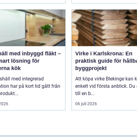
äll med inbyggd fläkt –
Virke i Karlskrona: En
art lösning för
praktisk guide för hållb
rna kök
byggprojekt
shäll med integrerad
Att köpa virke Blekinge kan
ation har på kort tid gått från
enkelt vid första anblick. Du
rodukt...
till en b...
 2026
06 juli 2026