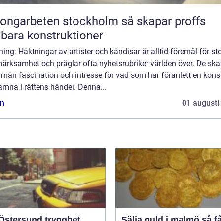
garbeten stockholm så skapar proffs
lbara konstruktioner
ning: Häktningar av artister och kändisar är alltid föremål för st
ärksamhet och präglar ofta nyhetsrubriker världen över. De ska
lmän fascination och intresse för vad som har föranlett en kons
amna i rättens händer. Denna...
n
01 augusti
tersund trygghet,
Sälja guld i malmö så får du