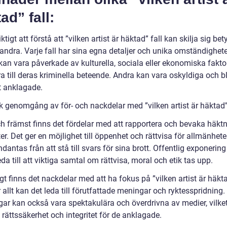
ad” fall:
iktigt att förstå att ”vilken artist är häktad” fall kan skilja sig bet
andra. Varje fall har sina egna detaljer och unika omständighete
 kan vara påverkade av kulturella, sociala eller ekonomiska fakt
a till deras kriminella beteende. Andra kan vara oskyldiga och bl
t anklagade.
sk genomgång av för- och nackdelar med ”vilken artist är häktad”
ch främst finns det fördelar med att rapportera och bevaka häkt
ter. Det ger en möjlighet till öppenhet och rättvisa för allmänhet
dantas från att stå till svars för sina brott. Offentlig exponerin
da till att viktiga samtal om rättvisa, moral och etik tas upp.
t finns det nackdelar med att ha fokus på ”vilken artist är häkt
allt kan det leda till förutfattade meningar och ryktesspridning.
gar kan också vara spektakulära och överdrivna av medier, vilke
rättssäkerhet och integritet för de anklagade.