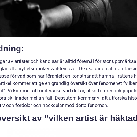
dning:
gar av artister och kändisar är alltid föremål för stor uppmärks
glar ofta nyhetsrubriker världen över. De skapar en allmän fasci
esse för vad som har föranlett en konstnär att hamna i rättens h
tikel kommer att ge en grundlig översikt över fenomenet ”vilken 
d”. Vi kommer att undersöka vad det är, olika former och popular
ora skillnader mellan fall. Dessutom kommer vi att utforska hist
tiv och fördelar och nackdelar med detta fenomen.
versikt av ”vilken artist är häkta