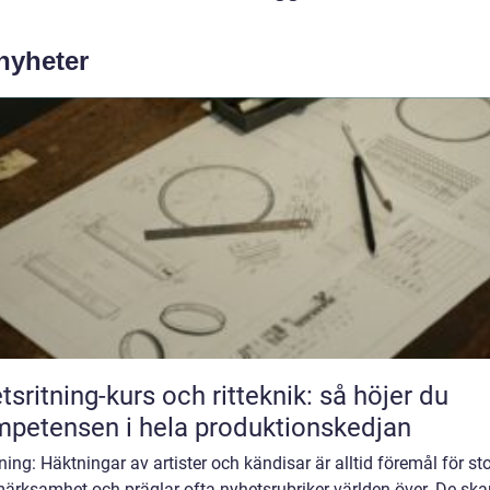
 nyheter
tsritning-kurs och ritteknik: så höjer du
petensen i hela produktionskedjan
ning: Häktningar av artister och kändisar är alltid föremål för st
ärksamhet och präglar ofta nyhetsrubriker världen över. De ska