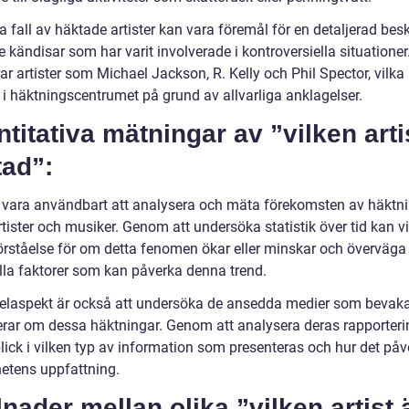
 fall av häktade artister kan vara föremål för en detaljerad besk
e kändisar som har varit involverade i kontroversiella situationer
ar artister som Michael Jackson, R. Kelly och Phil Spector, vilka
i häktningscentrumet på grund av allvarliga anklagelser.
titativa mätningar av ”vilken arti
tad”:
 vara användbart att analysera och mäta förekomsten av häktn
tister och musiker. Genom att undersöka statistik över tid kan vi
förståelse för om detta fenomen ökar eller minskar och överväga
lla faktorer som kan påverka denna trend.
elaspekt är också att undersöka de ansedda medier som bevak
erar om dessa häktningar. Genom att analysera deras rapporter
blick i vilken typ av information som presenteras och hur det påv
etens uppfattning.
lnader mellan olika ”vilken artist 