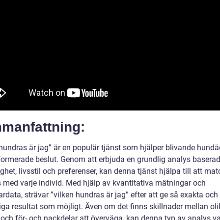
manfattning:
 hundras är jag” är en populär tjänst som hjälper blivande hundä
nformerade beslut. Genom att erbjuda en grundlig analys basera
ghet, livsstil och preferenser, kan denna tjänst hjälpa till att mat
 med varje individ. Med hjälp av kvantitativa mätningar och
data, strävar ”vilken hundras är jag” efter att ge så exakta och
itliga resultat som möjligt. Även om det finns skillnader mellan ol
 och för- och nackdelar att överväga, kan denna typ av analys var