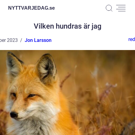
NYTTVARJEDAG.
se
Vilken hundras är jag
red
ber 2023
Jon Larsson