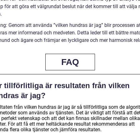
lp för att göra ett välgrundat beslut när det kommer till att välja r
.
ing: Genom att använda ”vilken hundras är jag” blir processen at
ras mer informerad och medveten. Detta leder till ett bättre ma
hund och ägare och främjar en lyckligare och mer harmonisk rel
FAQ
 tillförlitliga är resultaten från vilken
ndras är jag?
taten från vilken hundras är jag är så tillförlitliga som de algor
etoder som används av tjänsten. Det är viktigt att förstå att det
 perfekt vetenskap och att det kan finnas skillnader mellan olika
ter. För att få ett mer heltäckande resultat rekommenderas att
da flera olika tjänster och jämföra resultaten.