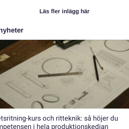
Läs fler inlägg här
 nyheter
tsritning-kurs och ritteknik: så höjer du
petensen i hela produktionskedjan