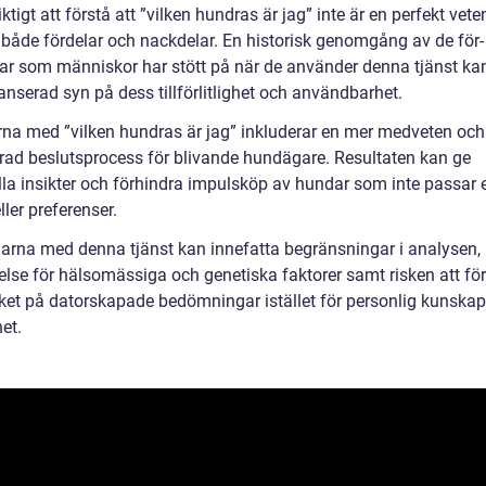
iktigt att förstå att ”vilken hundras är jag” inte är en perfekt vet
 både fördelar och nackdelar. En historisk genomgång av de för-
ar som människor har stött på när de använder denna tjänst ka
nserad syn på dess tillförlitlighet och användbarhet.
rna med ”vilken hundras är jag” inkluderar en mer medveten och
rad beslutsprocess för blivande hundägare. Resultaten kan ge
lla insikter och förhindra impulsköp av hundar som inte passar 
eller preferenser.
arna med denna tjänst kan innefatta begränsningar i analysen, 
lse för hälsomässiga och genetiska faktorer samt risken att förl
ket på datorskapade bedömningar istället för personlig kunska
et.