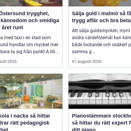
tersund trygghet,
Sälja guld i malmö så får du
l kännedom och smidiga
trygg affär och bra beta
 året runt
Att sälja guldsmycken, mynt 
sa med taxi i en stad som
andra värdeföremål kan kän
sund handlar om mycket mer
både lockande och osäkert 
bara ta sig från punkt A till...
samma g...
usti 2026
01 augusti 2026
a i nacka så hittar
Pianostämmare stockh
drar rätt pedagogisk
så hittar du rätt expert 
ghet
ditt piano