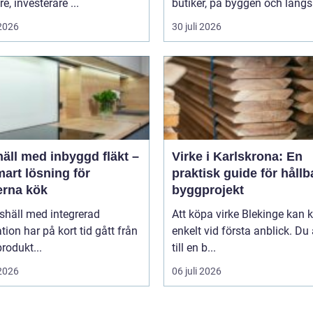
e, investerare ...
butiker, på byggen och längs 
 2026
30 juli 2026
äll med inbyggd fläkt –
Virke i Karlskrona: En
art lösning för
praktisk guide för hållb
rna kök
byggprojekt
shäll med integrerad
Att köpa virke Blekinge kan
ation har på kort tid gått från
enkelt vid första anblick. Du
rodukt...
till en b...
 2026
06 juli 2026