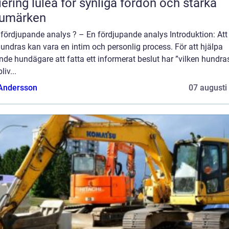
iering luleå för synliga fordon och starka
rumärken
fördjupande analys ? – En fördjupande analys Introduktion: Att 
hundras kan vara en intim och personlig process. För att hjälpa
nde hundägare att fatta ett informerat beslut har ”vilken hundra
liv...
 Andersson
07 augusti