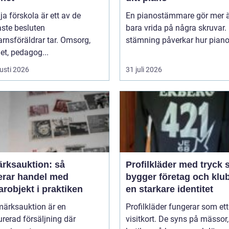
lja förskola är ett av de
En pianostämmare gör mer ä
aste besluten
bara vrida på några skruvar.
rnsföräldrar tar. Omsorg,
stämning påverkar hur pianot 
et, pedagog...
usti 2026
31 juli 2026
ärksauktion: så
Profilkläder med tryck så
erar handel med
bygger företag och klu
robjekt i praktiken
en starkare identitet
märksauktion är en
Profilkläder fungerar som ett 
urerad försäljning där
visitkort. De syns på mässor,