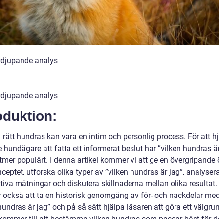
rdjupande analys
rdjupande analys
oduktion:
a rätt hundras kan vara en intim och personlig process. För att h
 hundägare att fatta ett informerat beslut har ”vilken hundras är
lltmer populärt. I denna artikel kommer vi att ge en övergripande 
ceptet, utforska olika typer av ”vilken hundras är jag”, analyser
tiva mätningar och diskutera skillnaderna mellan olika resultat.
också att ta en historisk genomgång av för- och nackdelar med
hundras är jag” och på så sätt hjälpa läsaren att göra ett välgru
 kommer till att bestämma vilken hundras som passar bäst för 