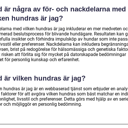
d är några av för- och nackdelarna med
ken hundras är jag?
elarna med vilken hundras är jag inkluderar en mer medveten o
rmerad beslutsprocess för blivande hundägare. Resultaten kan g
efulla insikter och förhindra impulsköp av hundar som inte pass
ivsstil eller preferenser. Nackdelarna kan inkludera begränsninga
ysen, brist på redogörelse för hälsomässiga och genetiska fakto
 risken att förlita sig för mycket på datorskapade bedömningar
let för personlig kunskap och erfarenhet.
 är vilken hundras är jag?
en hundras är jag är en webbaserad tjänst som erbjuder en analy
a faktorer för att avgöra vilken hundras som bäst matchar en ind
nlighet, livsstil och preferenser. Detta görs med hjälp av en seri
or och möjliggör en personlig bedömning.