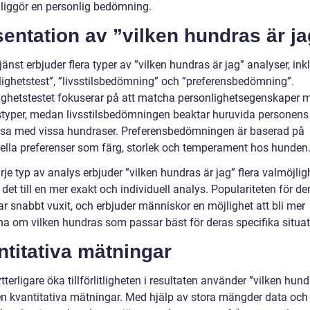
liggör en personlig bedömning.
entation av ”vilken hundras är ja
änst erbjuder flera typer av ”vilken hundras är jag” analyser, ink
lighetstest”, ”livsstilsbedömning” och ”preferensbedömning”.
ighetstestet fokuserar på att matcha personlighetsegenskaper 
typer, medan livsstilsbedömningen beaktar huruvida personens l
sa med vissa hundraser. Preferensbedömningen är baserad på
uella preferenser som färg, storlek och temperament hos hunden
je typ av analys erbjuder ”vilken hundras är jag” flera valmöjlig
 det till en mer exakt och individuell analys. Populariteten för d
ar snabbt vuxit, och erbjuder människor en möjlighet att bli mer
a om vilken hundras som passar bäst för deras specifika situat
titativa mätningar
ytterligare öka tillförlitligheten i resultaten använder ”vilken hund
en kvantitativa mätningar. Med hjälp av stora mängder data och