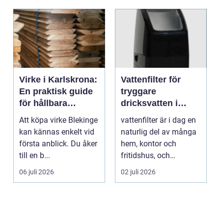
Virke i Karlskrona:
Vattenfilter för
En praktisk guide
tryggare
för hållbara
dricksvatten i
byggprojekt
vardagen
Att köpa virke Blekinge
vattenfilter är i dag en
kan kännas enkelt vid
naturlig del av många
första anblick. Du åker
hem, kontor och
till en b...
fritidshus, och
intresset ökar för va...
06 juli 2026
02 juli 2026