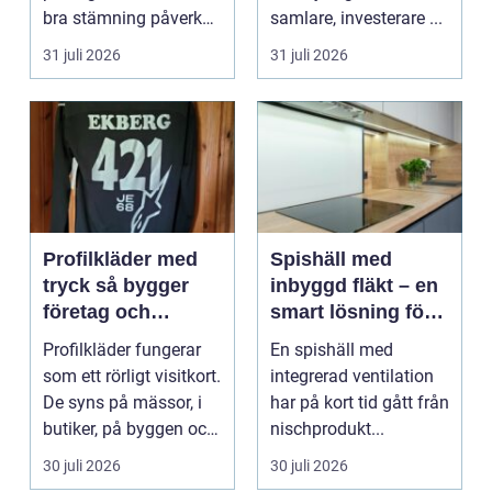
bra stämning påverkar
samlare, investerare ...
hur pianot låt...
31 juli 2026
31 juli 2026
Profilkläder med
Spishäll med
tryck så bygger
inbyggd fläkt – en
företag och
smart lösning för
klubbar en
moderna kök
Profilkläder fungerar
En spishäll med
starkare identitet
som ett rörligt visitkort.
integrerad ventilation
De syns på mässor, i
har på kort tid gått från
butiker, på byggen och
nischprodukt...
längs v...
30 juli 2026
30 juli 2026