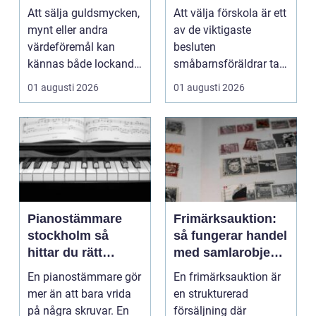
trygghet
Att sälja guldsmycken,
Att välja förskola är ett
mynt eller andra
av de viktigaste
värdeföremål kan
besluten
kännas både lockande
småbarnsföräldrar tar.
och osäkert på samma
Omsorg, trygghet,
01 augusti 2026
01 augusti 2026
g...
pedagog...
Pianostämmare
Frimärksauktion:
stockholm så
så fungerar handel
hittar du rätt
med samlarobjekt i
expert för ditt
praktiken
En pianostämmare gör
En frimärksauktion är
piano
mer än att bara vrida
en strukturerad
på några skruvar. En
försäljning där