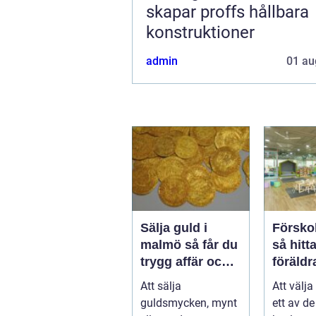
skapar proffs hållbara
konstruktioner
admin
01 au
Sälja guld i
Förskol
malmö så får du
så hitt
trygg affär och
föräldra
bra betalt
pedago
Att sälja
Att välja
tryggh
guldsmycken, mynt
ett av de