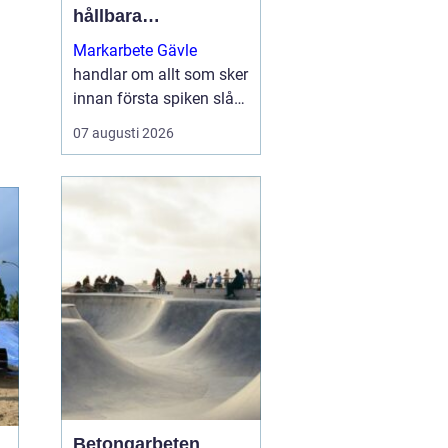
hållbara
byggprojekt
Markarbete Gävle
handlar om allt som sker
innan första spiken slås
i eller första
07 augusti 2026
betongplattan gjuts, och
utgör den avgörande
grunden för ett tryggt...
Betongarbeten