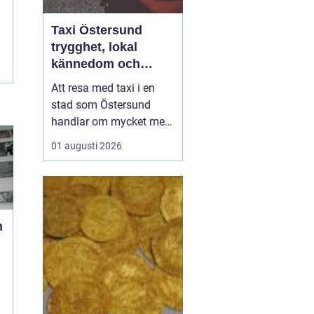
Taxi Östersund
trygghet, lokal
kännedom och
smidiga resor året
Att resa med taxi i en
runt
stad som Östersund
handlar om mycket mer
än att bara ta sig från
01 augusti 2026
punkt A till punkt B.
Väglag, väder,
lokalkännedom och
tillgänglighet spelar stor
roll, särskilt i en region
n
där vintern är lång, snön
ligger djup och
avstånden i...