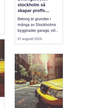
stockholm så
skapar proffs
hållbara
Betong är grunden i
konstruktioner
många av Stockholms
byggnader, garage, villor
och industrifastigheter.
01 augusti 2026
När man pratar om
betongarbeten
Stockholm handlar det
både om stabila grunder,
välgjutna stommar och
snygga ytor som håller
länge. För den som
planerar ett byg...