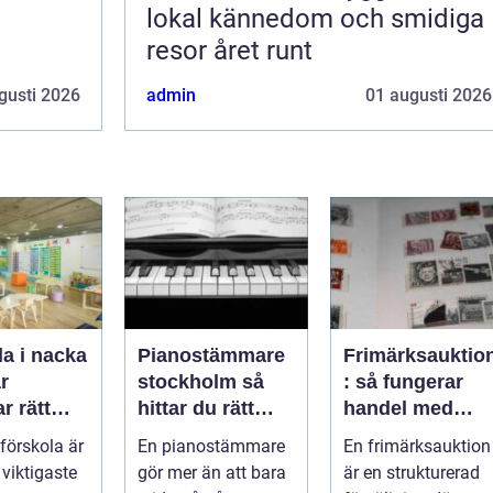
lokal kännedom och smidiga
resor året runt
gusti 2026
admin
01 augusti 2026
a i nacka
Pianostämmare
Frimärksauktio
ar
stockholm så
: så fungerar
r rätt
hittar du rätt
handel med
gisk
expert för ditt
samlarobjekt i
 förskola är
En pianostämmare
En frimärksauktion
et
piano
praktiken
 viktigaste
gör mer än att bara
är en strukturerad