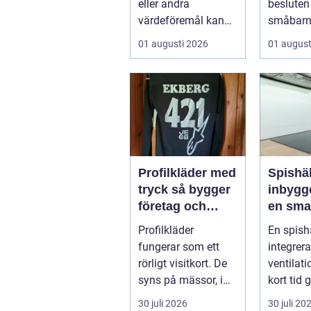
eller andra
besluten
värdeföremål kan
småbarn
kännas både
tar. Oms
01 augusti 2026
01 august
lockande och
trygghet
osäkert på samma
g...
Profilkläder med
Spishä
tryck så bygger
inbyggd
företag och
en sma
klubbar en
lösning
Profilkläder
En spish
starkare
modern
fungerar som ett
integrer
identitet
rörligt visitkort. De
ventilati
syns på mässor, i
kort tid 
butiker, på byggen
nischpro
30 juli 2026
30 juli 20