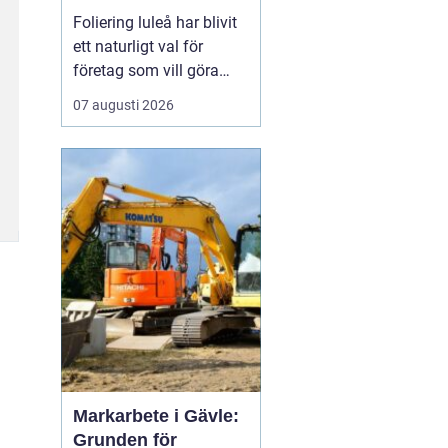
Foliering luleå har blivit
ett naturligt val för
företag som vill göra
sina fordon till tydliga
07 augusti 2026
ambassadörer på
vägarna. Genom att klä
in bilar, lastbilar eller
cyklar i snygg folie får
företag ett rörligt
skyltfönster som arbetar
dygnet runt, året o...
Markarbete i Gävle:
Grunden för