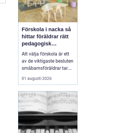
Förskola i nacka så
hittar föräldrar rätt
pedagogisk
trygghet
Att välja förskola är ett
av de viktigaste besluten
småbarnsföräldrar tar.
Omsorg, trygghet,
01 augusti 2026
pedagogik och praktisk
vardagslogistik ska
fungera tillsammans,
gärna under många år. I
Nacka finns ett brett
utbud av förskolor, både
kommunala och
friståen...