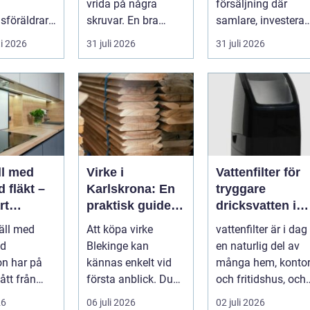
vrida på några
försäljning där
sföräldrar
skruvar. En bra
samlare, investerar
org,
stämning påverkar
...
i 2026
31 juli 2026
31 juli 2026
, pedagog...
hur pianot låt...
ll med
Virke i
Vattenfilter för
 fläkt –
Karlskrona: En
tryggare
rt
praktisk guide
dricksvatten i
 för
för hållbara
vardagen
äll med
Att köpa virke
vattenfilter är i dag
a kök
byggprojekt
ad
Blekinge kan
en naturlig del av
on har på
kännas enkelt vid
många hem, konto
gått från
första anblick. Du
och fritidshus, och
dukt...
åker till en b...
intresset ökar för
26
06 juli 2026
02 juli 2026