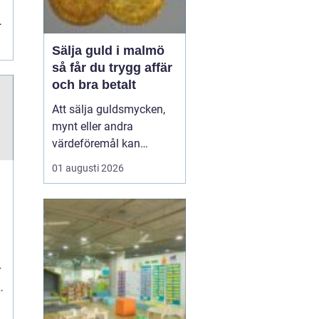
e
Sälja guld i malmö
så får du trygg affär
och bra betalt
Att sälja guldsmycken,
mynt eller andra
värdeföremål kan
kännas både lockande
01 augusti 2026
och osäkert på samma
gång. Många undrar om
smyckena är värda mer
än bara metallvärdet, hur
processen går till och
vilken köpare som går
r
att lita på. För den som
söker infor...