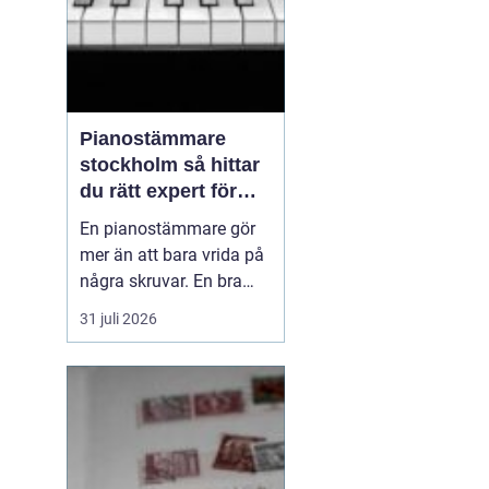
Pianostämmare
stockholm så hittar
du rätt expert för
ditt piano
En pianostämmare gör
mer än att bara vrida på
några skruvar. En bra
stämning påverkar hur
31 juli 2026
pianot låter, känns och
håller över tid. I en stad
som Stockholm, där
många bor i lägenhet
och klimatet växlar
kraftigt mellan