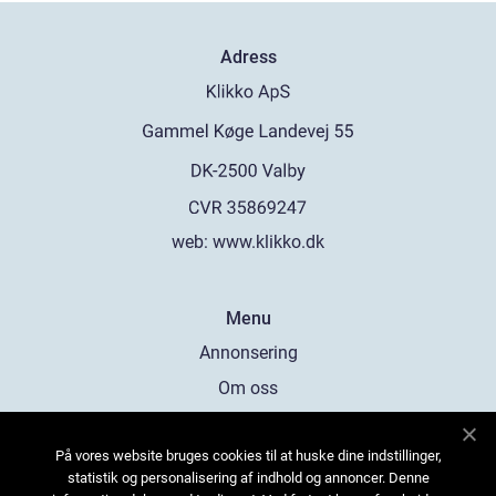
Adress
web:
www.klikko.dk
Menu
Annonsering
Om oss
Cookies
På vores website bruges cookies til at huske dine indstillinger,
Kontakta oss
statistik og personalisering af indhold og annoncer. Denne
Sitemap