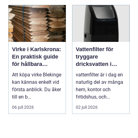
Virke i Karlskrona:
Vattenfilter för
En praktisk guide
tryggare
för hållbara
dricksvatten i
byggprojekt
vardagen
Att köpa virke Blekinge
vattenfilter är i dag en
kan kännas enkelt vid
naturlig del av många
första anblick. Du åker
hem, kontor och
till en b...
fritidshus, och
intresset ökar för va...
06 juli 2026
02 juli 2026