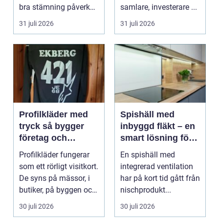
bra stämning påverkar
samlare, investerare ...
hur pianot låt...
31 juli 2026
31 juli 2026
Profilkläder med
Spishäll med
tryck så bygger
inbyggd fläkt – en
företag och
smart lösning för
klubbar en
moderna kök
Profilkläder fungerar
En spishäll med
starkare identitet
som ett rörligt visitkort.
integrerad ventilation
De syns på mässor, i
har på kort tid gått från
butiker, på byggen och
nischprodukt...
längs v...
30 juli 2026
30 juli 2026