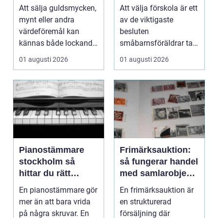
trygghet
Att sälja guldsmycken,
Att välja förskola är ett
mynt eller andra
av de viktigaste
värdeföremål kan
besluten
kännas både lockande
småbarnsföräldrar tar.
och osäkert på samma
Omsorg, trygghet,
01 augusti 2026
01 augusti 2026
g...
pedagog...
Pianostämmare
Frimärksauktion:
stockholm så
så fungerar handel
hittar du rätt
med samlarobjekt i
expert för ditt
praktiken
En pianostämmare gör
En frimärksauktion är
piano
mer än att bara vrida
en strukturerad
på några skruvar. En
försäljning där