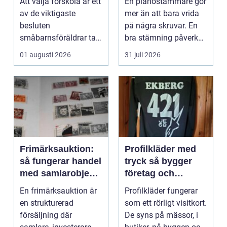
Att välja förskola är ett
En pianostämmare gör
piano
av de viktigaste
mer än att bara vrida
besluten
på några skruvar. En
småbarnsföräldrar tar.
bra stämning påverkar
Omsorg, trygghet,
hur pianot låt...
01 augusti 2026
31 juli 2026
pedagog...
Frimärksauktion:
Profilkläder med
så fungerar handel
tryck så bygger
med samlarobjekt i
företag och
praktiken
klubbar en
En frimärksauktion är
Profilkläder fungerar
starkare identitet
en strukturerad
som ett rörligt visitkort.
försäljning där
De syns på mässor, i