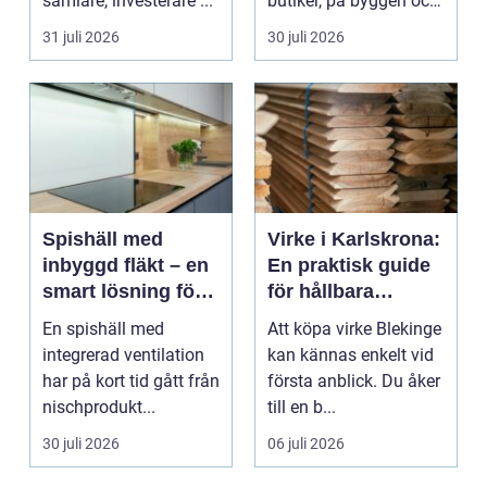
samlare, investerare ...
butiker, på byggen och
längs v...
31 juli 2026
30 juli 2026
Spishäll med
Virke i Karlskrona:
inbyggd fläkt – en
En praktisk guide
smart lösning för
för hållbara
moderna kök
byggprojekt
En spishäll med
Att köpa virke Blekinge
integrerad ventilation
kan kännas enkelt vid
har på kort tid gått från
första anblick. Du åker
nischprodukt...
till en b...
30 juli 2026
06 juli 2026