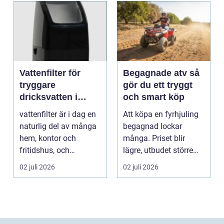
Vattenfilter för
Begagnade atv så
tryggare
gör du ett tryggt
dricksvatten i
och smart köp
vardagen
vattenfilter är i dag en
Att köpa en fyrhjuling
naturlig del av många
begagnad lockar
hem, kontor och
många. Priset blir
fritidshus, och
lägre, utbudet större
intresset ökar för va...
och du kan ofta få e...
02 juli 2026
02 juli 2026