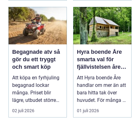
Begagnade atv så
Hyra boende Åre
gör du ett tryggt
smarta val för
och smart köp
fjällvistelsen året
runt
Att köpa en fyrhjuling
Att Hyra boende Åre
begagnad lockar
handlar om mer än att
många. Priset blir
bara hitta tak över
lägre, utbudet större
huvudet. För många är
och du kan ofta få e...
boendet själva n...
02 juli 2026
01 juli 2026