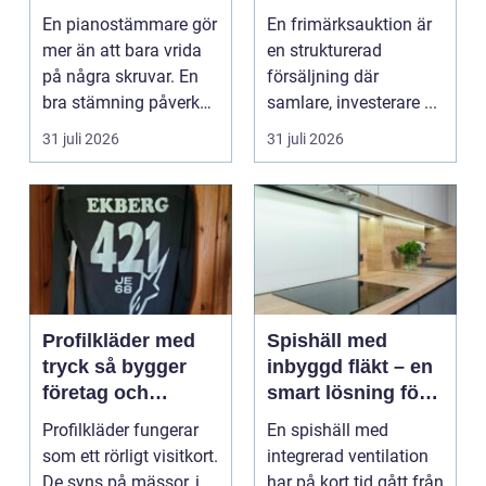
expert för ditt
praktiken
En pianostämmare gör
En frimärksauktion är
piano
mer än att bara vrida
en strukturerad
på några skruvar. En
försäljning där
bra stämning påverkar
samlare, investerare ...
hur pianot låt...
31 juli 2026
31 juli 2026
Profilkläder med
Spishäll med
tryck så bygger
inbyggd fläkt – en
företag och
smart lösning för
klubbar en
moderna kök
Profilkläder fungerar
En spishäll med
starkare identitet
som ett rörligt visitkort.
integrerad ventilation
De syns på mässor, i
har på kort tid gått från