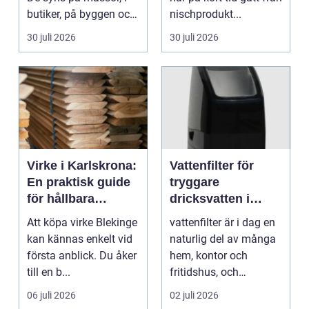
butiker, på byggen och
nischprodukt...
längs v...
30 juli 2026
30 juli 2026
Virke i Karlskrona:
Vattenfilter för
En praktisk guide
tryggare
för hållbara
dricksvatten i
byggprojekt
vardagen
Att köpa virke Blekinge
vattenfilter är i dag en
kan kännas enkelt vid
naturlig del av många
första anblick. Du åker
hem, kontor och
till en b...
fritidshus, och
intresset ökar för va...
06 juli 2026
02 juli 2026