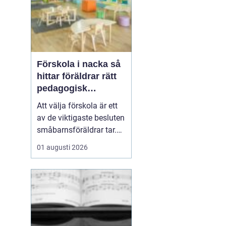
Förskola i nacka så
hittar föräldrar rätt
pedagogisk
trygghet
Att välja förskola är ett
av de viktigaste besluten
småbarnsföräldrar tar.
Omsorg, trygghet,
01 augusti 2026
pedagogik och praktisk
vardagslogistik ska
fungera tillsammans,
gärna under många år. I
Nacka finns ett brett
utbud av förskolor, både