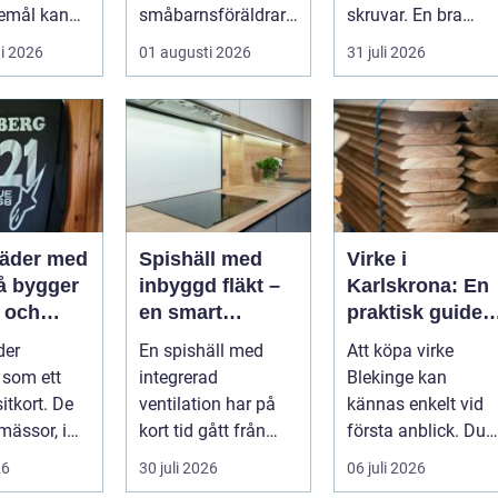
emål kan
småbarnsföräldrar
skruvar. En bra
både
tar. Omsorg,
stämning påverkar
i 2026
01 augusti 2026
31 juli 2026
e och
trygghet, pedagog...
hur pianot låt...
 på samma
läder med
Spishäll med
Virke i
inbyggd fläkt –
Karlskrona: En
g och
en smart
praktisk guide
r en
lösning för
för hållbara
der
En spishäll med
Att köpa virke
e
moderna kök
byggprojekt
 som ett
integrerad
Blekinge kan
et
sitkort. De
ventilation har på
kännas enkelt vid
mässor, i
kort tid gått från
första anblick. Du
 på byggen
nischprodukt...
åker till en b...
26
30 juli 2026
06 juli 2026
 v...