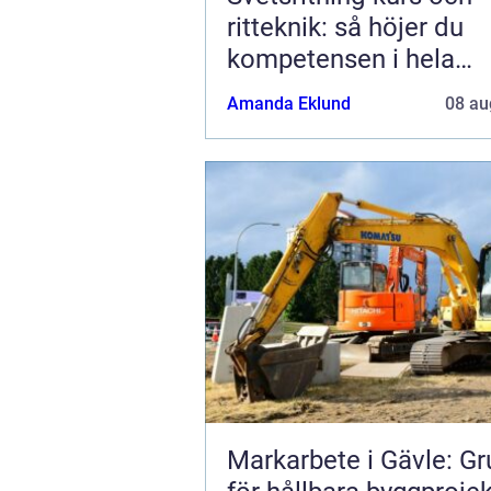
ritteknik: så höjer du
kompetensen i hela
produktionskedjan
Amanda Eklund
08 au
Markarbete i Gävle: G