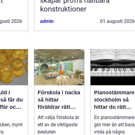
t
skapar proffs hållbara
konstruktioner
gusti 2026
admin
01 augusti 2026
uld i
Förskola i nacka
Pianostämmare
u
så hittar
stockholm så
ffär och
föräldrar rätt
hittar du rätt
alt
pedagogisk
expert för ditt
Att välja förskola är
En pianostämmare
trygghet
piano
cken, mynt
ett av de viktigaste
gör mer än att bara
ra
besluten
vrida på några