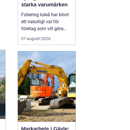
starka varumärken
Foliering luleå har blivit
ett naturligt val för
företag som vill göra
sina fordon till tydliga
07 augusti 2026
ambassadörer på
vägarna. Genom att klä
in bilar, lastbilar eller
cyklar i snygg folie får
företag ett rörligt
skyltfönster som arbetar
dygnet runt, året o...
Markarbete i Gävle: