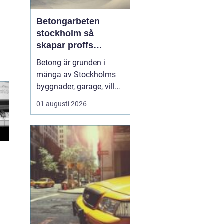
Betongarbeten
stockholm så
skapar proffs
hållbara
Betong är grunden i
konstruktioner
många av Stockholms
byggnader, garage, villor
och industrifastigheter.
01 augusti 2026
När man pratar om
betongarbeten
Stockholm handlar det
både om stabila grunder,
välgjutna stommar och
snygga ytor som håller
länge. För den som
planerar ett byg...