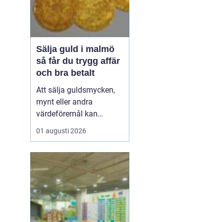
Sälja guld i malmö
så får du trygg affär
och bra betalt
Att sälja guldsmycken,
mynt eller andra
värdeföremål kan
kännas både lockande
01 augusti 2026
och osäkert på samma
gång. Många undrar om
smyckena är värda mer
än bara metallvärdet, hur
processen går till och
vilken köpare som går
att lita på. För den som
söker infor...