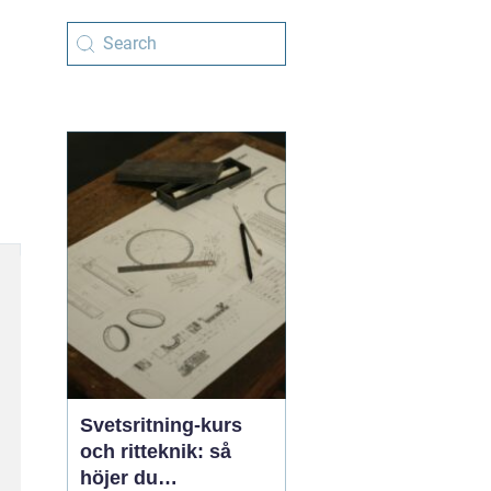
Svetsritning-kurs
och ritteknik: så
höjer du