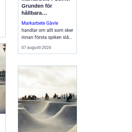
Grunden för
hållbara
byggprojekt
Markarbete Gävle
handlar om allt som sker
innan första spiken slås
i eller första
07 augusti 2026
betongplattan gjuts, och
utgör den avgörande
grunden för ett tryggt...