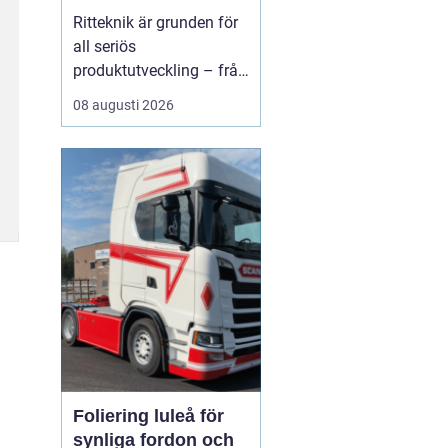
kompetensen i hela
Ritteknik är grunden för
produktionskedjan
all seriös
produktutveckling – från
enkla förband till
08 augusti 2026
komplexa
maskinanläggningar.
När ritningen är
genomtänkt kan
produkten tillverkas,
kontrolleras och
underhållas ...
Foliering luleå för
synliga fordon och