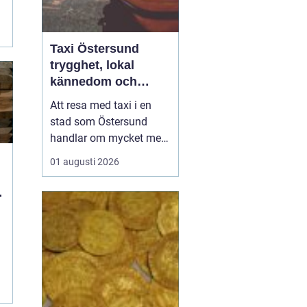
Taxi Östersund
trygghet, lokal
kännedom och
smidiga resor året
Att resa med taxi i en
runt
stad som Östersund
handlar om mycket mer
än att bara ta sig från
01 augusti 2026
punkt A till punkt B.
Väglag, väder,
lokalkännedom och
tillgänglighet spelar stor
roll, särskilt i en region
där vintern är lång, snön
ligger djup och
avstånden i...