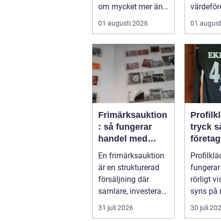
om mycket mer än
värdeför
att bara ta sig från
kännas 
01 augusti 2026
01 august
punkt A till...
lockand
osäkert
g...
Frimärksauktion
Profilk
: så fungerar
tryck så bygger
handel med
företa
samlarobjekt i
klubba
En frimärksauktion
Profilklä
praktiken
starkar
är en strukturerad
fungerar
identit
försäljning där
rörligt vi
samlare, investerare
syns på 
...
butiker,
31 juli 2026
30 juli 20
och längs