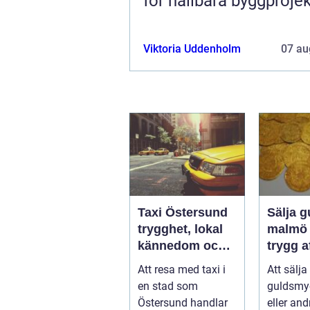
för hållbara byggprojek
Viktoria Uddenholm
07 au
Taxi Östersund
Sälja g
trygghet, lokal
malmö så får d
kännedom och
trygg a
smidiga resor
bra bet
Att resa med taxi i
Att sälja
året runt
en stad som
guldsmy
Östersund handlar
eller and