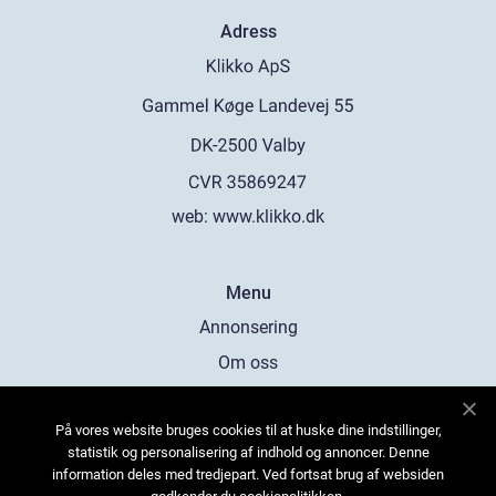
Adress
web:
www.klikko.dk
Menu
Annonsering
Om oss
Cookies
På vores website bruges cookies til at huske dine indstillinger,
Kontakta oss
statistik og personalisering af indhold og annoncer. Denne
Sitemap
information deles med tredjepart. Ved fortsat brug af websiden