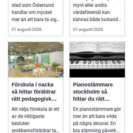
runt
stad som Östersund
mynt eller andra
handlar om mycket
värdeföremål kan
mer än att bara ta sig
kännas både lockande
från punkt A till...
och osäkert på samma
01 augusti 2026
01 augusti 2026
g...
Förskola i nacka
Pianostämmare
så hittar föräldrar
stockholm så
rätt pedagogisk
hittar du rätt
trygghet
expert för ditt
Att välja förskola är ett
En pianostämmare gör
piano
av de viktigaste
mer än att bara vrida
besluten
på några skruvar. En
småbarnsföräldrar tar.
bra stämning påverkar