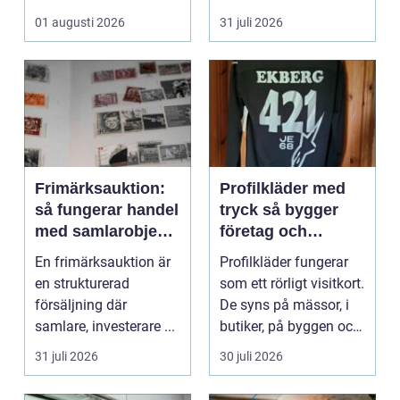
Omsorg, trygghet,
hur pianot låt...
01 augusti 2026
31 juli 2026
pedagog...
Frimärksauktion:
Profilkläder med
så fungerar handel
tryck så bygger
med samlarobjekt i
företag och
praktiken
klubbar en
En frimärksauktion är
Profilkläder fungerar
starkare identitet
en strukturerad
som ett rörligt visitkort.
försäljning där
De syns på mässor, i
samlare, investerare ...
butiker, på byggen och
längs v...
31 juli 2026
30 juli 2026