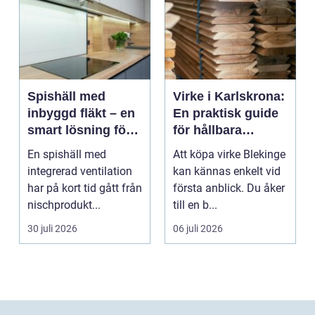
Spishäll med
Virke i Karlskrona:
inbyggd fläkt – en
En praktisk guide
smart lösning för
för hållbara
moderna kök
byggprojekt
En spishäll med
Att köpa virke Blekinge
integrerad ventilation
kan kännas enkelt vid
har på kort tid gått från
första anblick. Du åker
nischprodukt...
till en b...
30 juli 2026
06 juli 2026