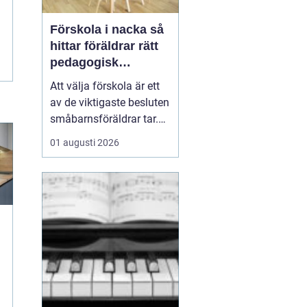
Förskola i nacka så
hittar föräldrar rätt
pedagogisk
trygghet
Att välja förskola är ett
av de viktigaste besluten
småbarnsföräldrar tar.
Omsorg, trygghet,
01 augusti 2026
pedagogik och praktisk
vardagslogistik ska
fungera tillsammans,
gärna under många år. I
Nacka finns ett brett
utbud av förskolor, både
kommunala och
friståen...