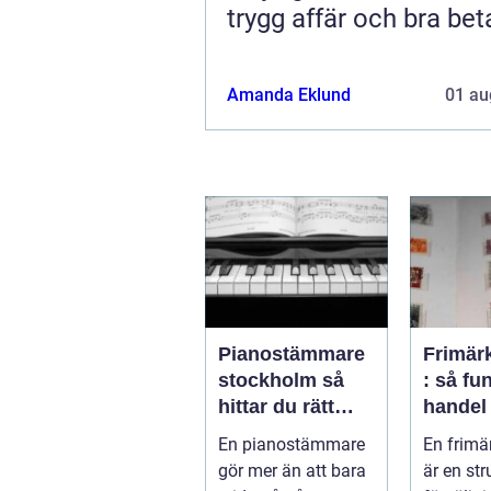
trygg affär och bra bet
Amanda Eklund
01 au
Pianostämmare
Frimär
stockholm så
: så fu
hittar du rätt
handel
expert för ditt
samlaro
En pianostämmare
En frimä
piano
prakti
gör mer än att bara
är en str