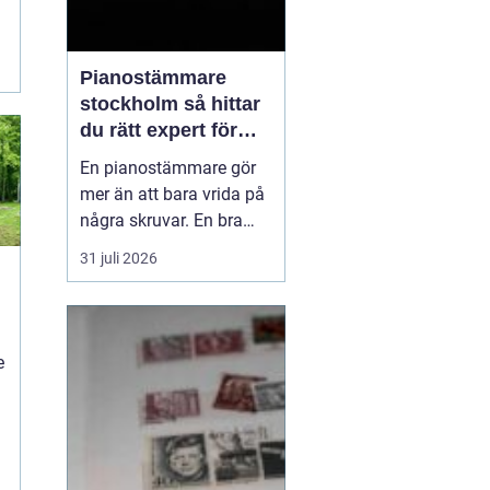
Pianostämmare
stockholm så hittar
du rätt expert för
ditt piano
En pianostämmare gör
mer än att bara vrida på
några skruvar. En bra
stämning påverkar hur
31 juli 2026
pianot låter, känns och
håller över tid. I en stad
n
som Stockholm, där
många bor i lägenhet
e
och klimatet växlar
kraftigt mellan
årstiderna, ställs extra
höga kra...