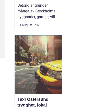
hållbara
Betong är grunden i
konstruktioner
många av Stockholms
byggnader, garage, villor
och industrifastigheter.
01 augusti 2026
När man pratar om
betongarbeten
Stockholm handlar det
både om stabila grunder,
välgjutna stommar och
snygga ytor som håller
länge. För den som
planerar ett byg...
Taxi Östersund
trygghet, lokal