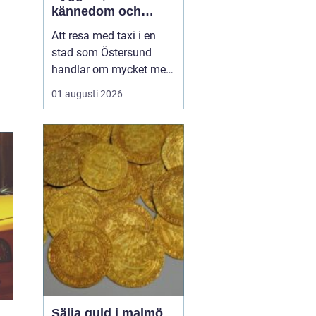
kännedom och
smidiga resor året
Att resa med taxi i en
runt
stad som Östersund
handlar om mycket mer
än att bara ta sig från
01 augusti 2026
punkt A till punkt B.
Väglag, väder,
lokalkännedom och
tillgänglighet spelar stor
roll, särskilt i en region
där vintern är lång, snön
ligger djup och
avstånden i...
Sälja guld i malmö