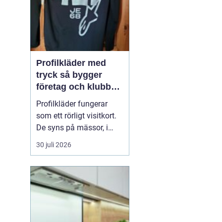
Profilkläder med
tryck så bygger
företag och klubbar
en starkare identitet
Profilkläder fungerar
som ett rörligt visitkort.
De syns på mässor, i
butiker, på byggen och
30 juli 2026
längs vägarna. När
kläderna är
genomtänkta, håller god
kvalitet och har ett
tydligt tryck skapar de
igenkänning, stolthet