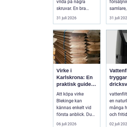
vrida på några
försäljni
skruvar. En bra
samlare,
stämning påverkar
...
31 juli 2026
31 juli 20
hur pianot låt...
Virke i
Vattenfi
Karlskrona: En
trygga
praktisk guide
dricksv
för hållbara
vardag
Att köpa virke
vattenfil
byggprojekt
Blekinge kan
en naturl
kännas enkelt vid
många h
första anblick. Du
och friti
åker till en b...
intresset
06 juli 2026
02 juli 20