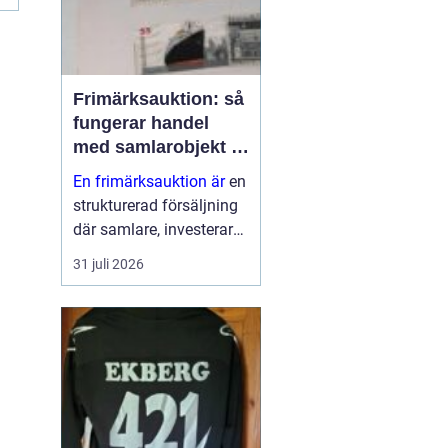
Frimärksauktion: så
fungerar handel
med samlarobjekt i
praktiken
En frimärksauktion är
en
strukturerad försäljning
där samlare, investerare
och nybörjare köper och
31 juli 2026
säljer frimärken genom
budgivning. Auktionen ...