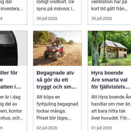
ng där
rörligt visitkort. De
ventilation har på
 investerare
syns på mässor, i
kort tid gått från
butiker, på byggen
nischprodukt...
26
30 juli 2026
30 juli 2026
och längs v...
lter för
Begagnade atv
Hyra boende
re
så gör du ett
Åre smarta val
atten i
tryggt och smart
för fjällvistelse
en
köp
året runt
ter är i dag
Att köpa en
Att Hyra boende År
ig del av
fyrhjuling begagnad
handlar om mer än
em, kontor
lockar många.
att bara hitta tak
dshus, och
Priset blir lägre,
över huvudet. För
 ökar för
utbudet större och
många är boendet
26
02 juli 2026
01 juli 2026