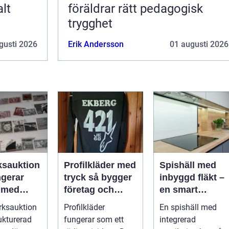
alt
föräldrar rätt pedagogisk
trygghet
gusti 2026
Erik Andersson
01 augusti 2026
ksauktion
Profilkläder med
Spishäll med
ngerar
tryck så bygger
inbyggd fläkt –
 med
företag och
en smart
bjekt i
klubbar en
lösning för
rksauktion
Profilkläder
En spishäll med
ken
starkare
moderna kök
ukturerad
fungerar som ett
integrerad
identitet