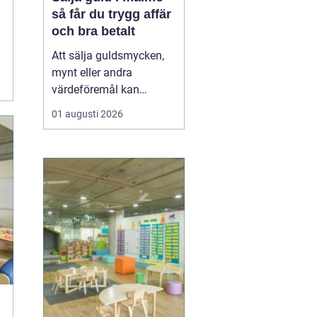
så får du trygg affär
och bra betalt
Att sälja guldsmycken,
mynt eller andra
värdeföremål kan
kännas både lockande
01 augusti 2026
och osäkert på samma
gång. Många undrar om
smyckena är värda mer
än bara metallvärdet, hur
processen går till och
vilken köpare som går
att lita på. För den som
söker infor...