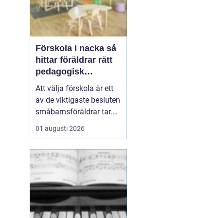
Förskola i nacka så
hittar föräldrar rätt
pedagogisk
trygghet
Att välja förskola är ett
av de viktigaste besluten
småbarnsföräldrar tar.
Omsorg, trygghet,
01 augusti 2026
pedagogik och praktisk
vardagslogistik ska
fungera tillsammans,
gärna under många år. I
Nacka finns ett brett
utbud av förskolor, både
kommunala och
friståen...