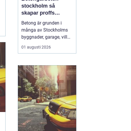
stockholm så
skapar proffs
hållbara
Betong är grunden i
konstruktioner
många av Stockholms
byggnader, garage, villor
och industrifastigheter.
01 augusti 2026
När man pratar om
betongarbeten
Stockholm handlar det
både om stabila grunder,
välgjutna stommar och
snygga ytor som håller
länge. För den som
planerar ett byg...