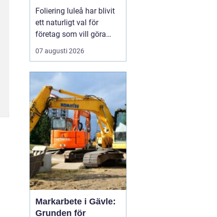
Foliering luleå har blivit
ett naturligt val för
företag som vill göra
sina fordon till tydliga
07 augusti 2026
ambassadörer på
vägarna. Genom att klä
in bilar, lastbilar eller
cyklar i snygg folie får
företag ett rörligt
skyltfönster som arbetar
dygnet runt, året o...
Markarbete i Gävle:
Grunden för