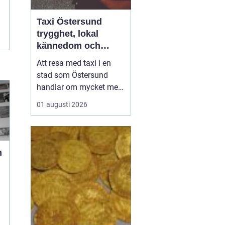
Taxi Östersund
trygghet, lokal
kännedom och
smidiga resor året
Att resa med taxi i en
runt
stad som Östersund
handlar om mycket mer
än att bara ta sig från
01 augusti 2026
punkt A till punkt B.
Väglag, väder,
lokalkännedom och
tillgänglighet spelar stor
n
roll, särskilt i en region
där vintern är lång, snön
ligger djup och
avstånden i...