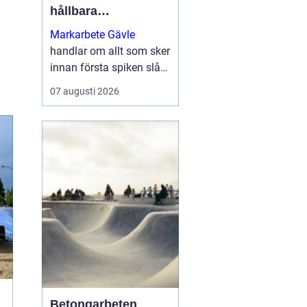
hållbara
byggprojekt
Markarbete Gävle
handlar om allt som sker
innan första spiken slås
i eller första
07 augusti 2026
betongplattan gjuts, och
utgör den avgörande
grunden för ett tryggt...
Betongarbeten