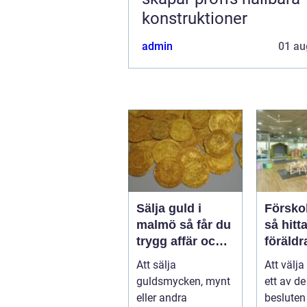
konstruktioner
admin
01 au
Sälja guld i
Förskol
malmö så får du
så hitt
trygg affär och
föräldra
bra betalt
pedago
Att sälja
Att välja
tryggh
guldsmycken, mynt
ett av de
eller andra
besluten