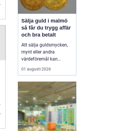
e
Sälja guld i malmö
så får du trygg affär
och bra betalt
Att sälja guldsmycken,
mynt eller andra
värdeföremål kan
kännas både lockande
01 augusti 2026
och osäkert på samma
gång. Många undrar om
smyckena är värda mer
än bara metallvärdet, hur
processen går till och
r
vilken köpare som går
att lita på. För den som
söker infor...