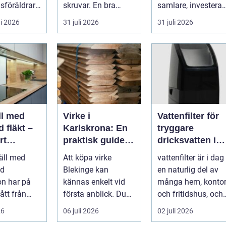
sföräldrar
skruvar. En bra
samlare, investerar
org,
stämning påverkar
...
i 2026
31 juli 2026
31 juli 2026
, pedagog...
hur pianot låt...
ll med
Virke i
Vattenfilter för
 fläkt –
Karlskrona: En
tryggare
rt
praktisk guide
dricksvatten i
 för
för hållbara
vardagen
äll med
Att köpa virke
vattenfilter är i dag
a kök
byggprojekt
ad
Blekinge kan
en naturlig del av
on har på
kännas enkelt vid
många hem, konto
gått från
första anblick. Du
och fritidshus, och
dukt...
åker till en b...
intresset ökar för
26
06 juli 2026
02 juli 2026
va...