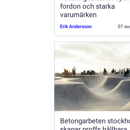
fordon och starka
varumärken
Erik Andersson
07 au
Betongarbeten stockhol
skapar proffs hållbara