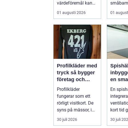
värdeföremål kan
småbarn
kännas både
tar. Oms
01 augusti 2026
01 august
lockande och
trygghet
osäkert på samma
g...
Profilkläder med
Spishä
tryck så bygger
inbyggd
företag och
en sma
klubbar en
lösning
Profilkläder
En spish
starkare
modern
fungerar som ett
integrer
identitet
rörligt visitkort. De
ventilati
syns på mässor, i
kort tid 
butiker, på byggen
nischpro
30 juli 2026
30 juli 20
och längs v...