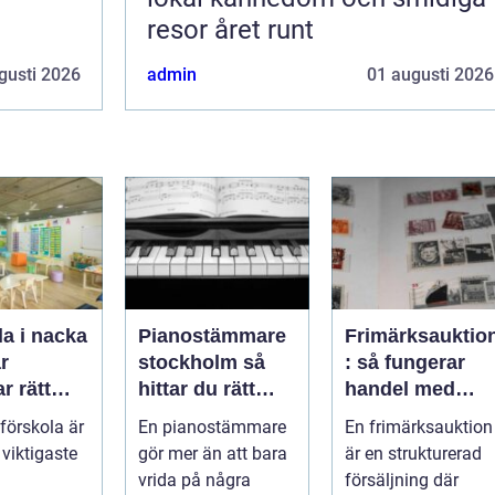
resor året runt
gusti 2026
admin
01 augusti 2026
a i nacka
Pianostämmare
Frimärksauktio
ar
stockholm så
: så fungerar
r rätt
hittar du rätt
handel med
gisk
expert för ditt
samlarobjekt i
 förskola är
En pianostämmare
En frimärksauktion
et
piano
praktiken
 viktigaste
gör mer än att bara
är en strukturerad
vrida på några
försäljning där