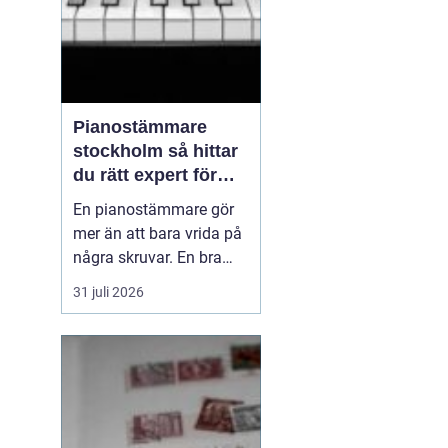
Pianostämmare
stockholm så hittar
du rätt expert för
ditt piano
En pianostämmare gör
mer än att bara vrida på
några skruvar. En bra
stämning påverkar hur
31 juli 2026
pianot låter, känns och
håller över tid. I en stad
som Stockholm, där
många bor i lägenhet
och klimatet växlar
kraftigt mellan