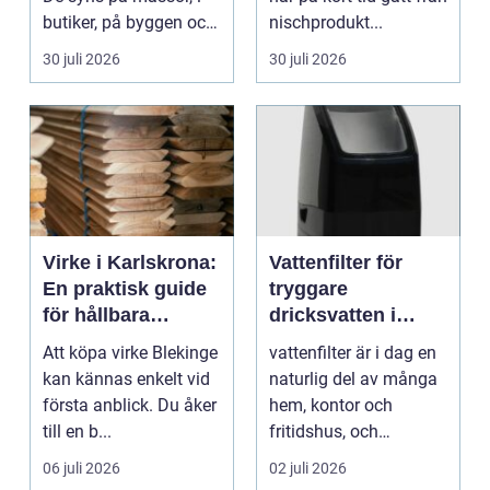
butiker, på byggen och
nischprodukt...
längs v...
30 juli 2026
30 juli 2026
Virke i Karlskrona:
Vattenfilter för
En praktisk guide
tryggare
för hållbara
dricksvatten i
byggprojekt
vardagen
Att köpa virke Blekinge
vattenfilter är i dag en
kan kännas enkelt vid
naturlig del av många
första anblick. Du åker
hem, kontor och
till en b...
fritidshus, och
intresset ökar för va...
06 juli 2026
02 juli 2026