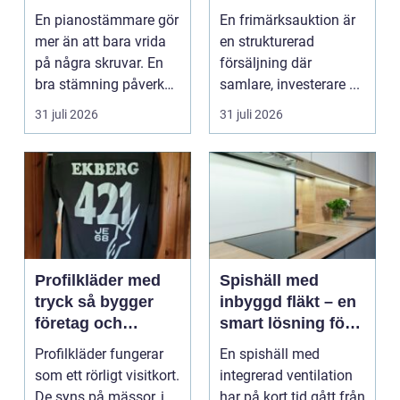
expert för ditt
praktiken
En pianostämmare gör
En frimärksauktion är
piano
mer än att bara vrida
en strukturerad
på några skruvar. En
försäljning där
bra stämning påverkar
samlare, investerare ...
hur pianot låt...
31 juli 2026
31 juli 2026
Profilkläder med
Spishäll med
tryck så bygger
inbyggd fläkt – en
företag och
smart lösning för
klubbar en
moderna kök
Profilkläder fungerar
En spishäll med
starkare identitet
som ett rörligt visitkort.
integrerad ventilation
De syns på mässor, i
har på kort tid gått från