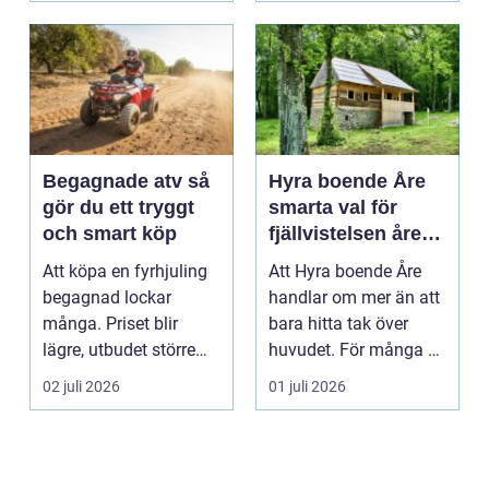
Begagnade atv så
Hyra boende Åre
gör du ett tryggt
smarta val för
och smart köp
fjällvistelsen året
runt
Att köpa en fyrhjuling
Att Hyra boende Åre
begagnad lockar
handlar om mer än att
många. Priset blir
bara hitta tak över
lägre, utbudet större
huvudet. För många är
och du kan ofta få e...
boendet själva n...
02 juli 2026
01 juli 2026