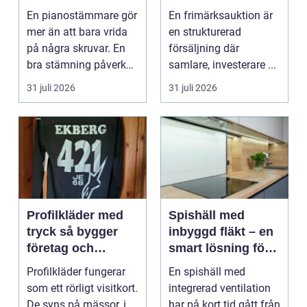
expert för ditt
praktiken
En pianostämmare gör
En frimärksauktion är
piano
mer än att bara vrida
en strukturerad
på några skruvar. En
försäljning där
bra stämning påverkar
samlare, investerare ...
hur pianot låt...
31 juli 2026
31 juli 2026
Profilkläder med
Spishäll med
tryck så bygger
inbyggd fläkt – en
företag och
smart lösning för
klubbar en
moderna kök
Profilkläder fungerar
En spishäll med
starkare identitet
som ett rörligt visitkort.
integrerad ventilation
De syns på mässor, i
har på kort tid gått från