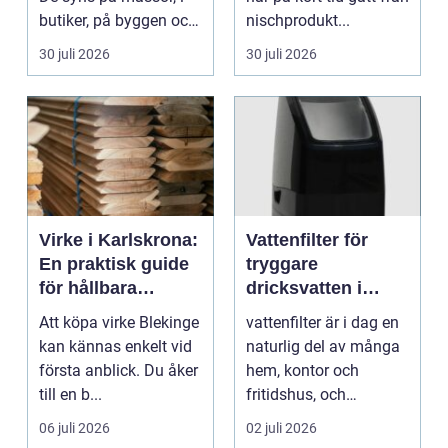
butiker, på byggen och
nischprodukt...
längs v...
30 juli 2026
30 juli 2026
Virke i Karlskrona:
Vattenfilter för
En praktisk guide
tryggare
för hållbara
dricksvatten i
byggprojekt
vardagen
Att köpa virke Blekinge
vattenfilter är i dag en
kan kännas enkelt vid
naturlig del av många
första anblick. Du åker
hem, kontor och
till en b...
fritidshus, och
intresset ökar för va...
06 juli 2026
02 juli 2026