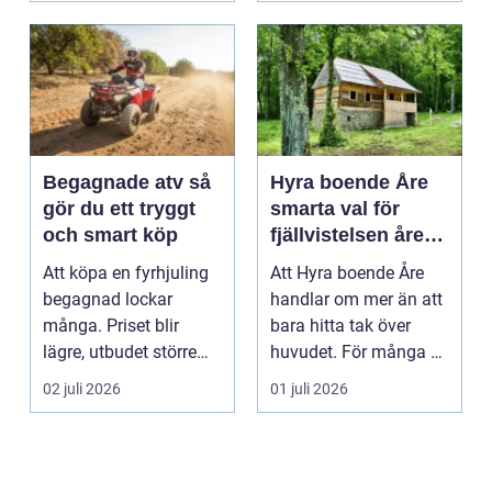
Begagnade atv så
Hyra boende Åre
gör du ett tryggt
smarta val för
och smart köp
fjällvistelsen året
runt
Att köpa en fyrhjuling
Att Hyra boende Åre
begagnad lockar
handlar om mer än att
många. Priset blir
bara hitta tak över
lägre, utbudet större
huvudet. För många är
och du kan ofta få e...
boendet själva n...
02 juli 2026
01 juli 2026